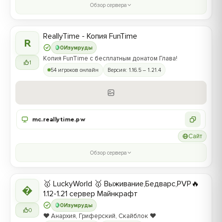
Обзор сервера
ReallyTime - Копия FunTime
R
0
Изумруды
Копия FunTime с бесплатным донатом Глава!
1
54 игроков онлайн
Версия: 1.16.5 – 1.21.4
mc.reallytime.pw
Сайт
Обзор сервера
🥇 LuckyWorld 🥇 Выживание,Бедварс,PVP🔥

1.12-1.21 сервер Майнкрафт
0
Изумруды
0
❤️ Анархия, Гриферский, Скайблок ❤️