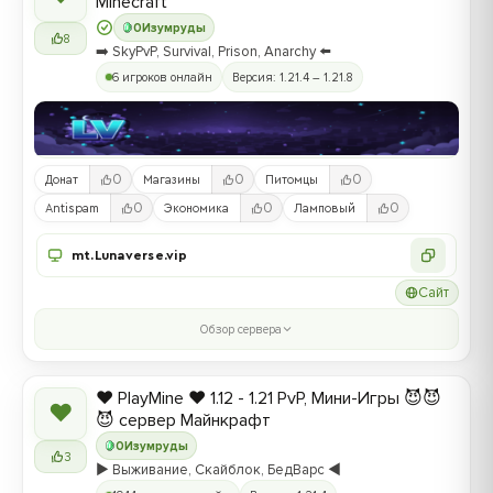
Minecraft
0
Изумруды
8
➡️ SkyPvP, Survival, Prison, Anarchy ⬅️
6 игроков онлайн
Версия: 1.21.4 – 1.21.8
0
0
0
Донат
Магазины
Питомцы
0
0
0
Antispam
Экономика
Ламповый
mt.Lunaverse.vip
Сайт
Обзор сервера
❤️ PlayMine ❤️ 1.12 - 1.21 PvP, Мини-Игры 😈😈
❤
😈 сервер Майнкрафт
0
Изумруды
3
▶️ Выживание, Скайблок, БедВарс ◀️