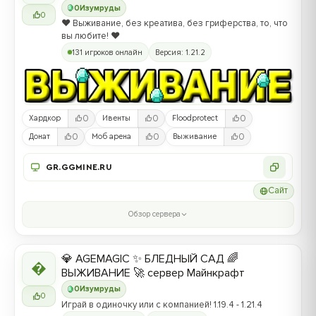
0
Изумруды
0
❤️ Выживание, без креатива, без гриферства, то, что
вы любите! ❤️
131 игроков онлайн
Версия: 1.21.2
0
0
0
Хардкор
Ивенты
Floodprotect
0
0
0
Донат
Моб арена
Выживание
GR.GGMINE.RU
Сайт
Обзор сервера
💎 AGEMAGIC ✨ БЛЕДНЫЙ САД 🌈

ВЫЖИВАНИЕ 🚀 сервер Майнкрафт
0
Изумруды
0
Играй в одиночку или с компанией! 1.19.4 - 1.21.4