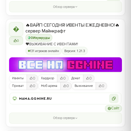
Обзор сервера
🔥ВАЙП СЕГОДНЯ! ИВЕНТЫ ЕЖЕДНЕВНО!🔥

сервер Майнкрафт
0
Изумруды
0
❤️ВЫЖИВАНИЕ С ИВЕНТАМИ!
131 игроков онлайн
Версия: 1.21.3
0
0
0
Ивенты
Хардкор
Донат
0
0
0
Приват
Моб арена
Выживание
MAMA.GGMINE.RU
Сайт
Обзор сервера