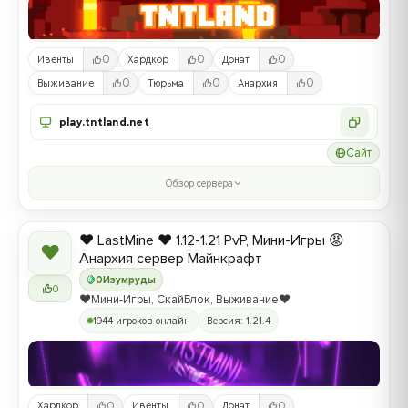
0
0
0
Ивенты
Хардкор
Донат
0
0
0
Выживание
Тюрьма
Анархия
play.tntland.net
Сайт
Обзор сервера
❤️ LastMine ❤️ 1.12-1.21 PvP, Мини-Игры 😡
❤
Анархия сервер Майнкрафт
0
Изумруды
0
❤️Мини-Игры, СкайБлок, Выживание❤️
1944 игроков онлайн
Версия: 1.21.4
0
0
0
Хардкор
Ивенты
Донат