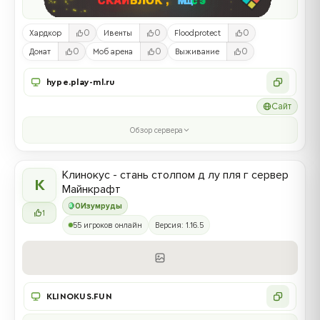
0
0
0
Хардкор
Ивенты
Floodprotect
0
0
0
Донат
Моб арена
Выживание
hype.play-ml.ru
Сайт
Обзор сервера
Клинокус - стань столпом д лу пля г сервер
К
Майнкрафт
0
Изумруды
1
55 игроков онлайн
Версия: 1.16.5
KLINOKUS.FUN