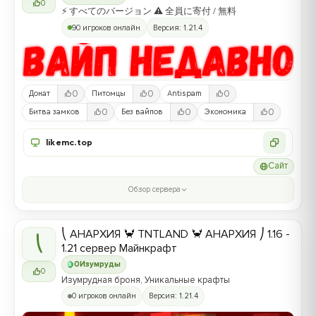
0
⚡ すべてのバージョン ⚠ 全員に寄付 / 無料
90 игроков онлайн
Версия: 1.21.4
0
0
0
Донат
Питомцы
Antispam
0
0
0
Битва замков
Без вайпов
Экономика
likemc.top
Сайт
Обзор сервера
⎝ АНАРХИЯ 🦀 TNTLAND 🦀 АНАРХИЯ ⎠ 1.16 -
⎝
1.21 сервер Майнкрафт
0
Изумруды
0
Изумрудная броня, Уникальные крафты
0 игроков онлайн
Версия: 1.21.4