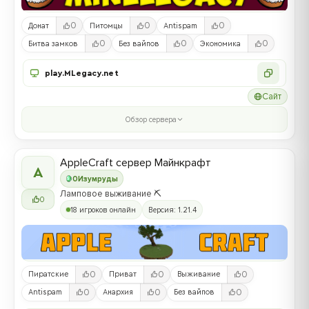
0
0
0
Донат
Питомцы
Antispam
0
0
0
Битва замков
Без вайпов
Экономика
play.MLegacy.net
Сайт
Обзор сервера
AppleCraft сервер Майнкрафт
A
0
Изумруды
Ламповое выживание ⛏️
0
18 игроков онлайн
Версия: 1.21.4
0
0
0
Пиратские
Приват
Выживание
0
0
0
Antispam
Анархия
Без вайпов