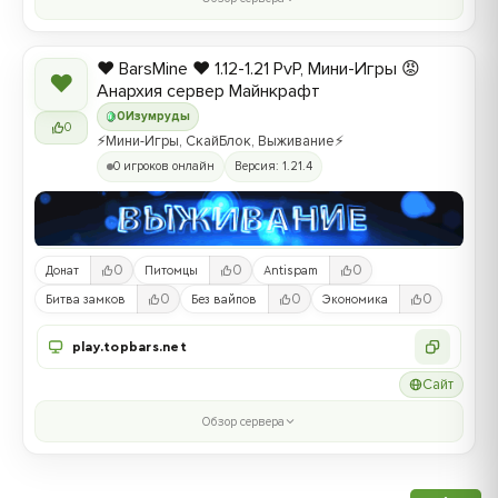
❤️ BarsMine ❤️ 1.12-1.21 PvP, Мини-Игры 😡
❤
Анархия сервер Майнкрафт
0
Изумруды
0
⚡Мини-Игры, СкайБлок, Выживание⚡
0 игроков онлайн
Версия: 1.21.4
0
0
0
Донат
Питомцы
Antispam
0
0
0
Битва замков
Без вайпов
Экономика
play.topbars.net
Сайт
Обзор сервера