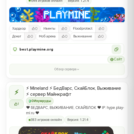
1944 игроков онлайн
Версия: 1.21.4
0
0
0
Хардкор
Ивенты
Floodprotect
0
0
0
Донат
Моб арена
Выживание
best.playmine.org
Сайт
Обзор сервера
⚡ Mineland ⚡ БедВарс, СкайБлок, Выживание
⚡
⚡ сервер Майнкрафт
0
Изумруды
1
❤️ БЕДВАРС, ВЫЖИВАНИЕ, СКАЙБЛОК ❤️ IP: hype.play-
ml.ru ❤️
383 игроков онлайн
Версия: 1.21.4