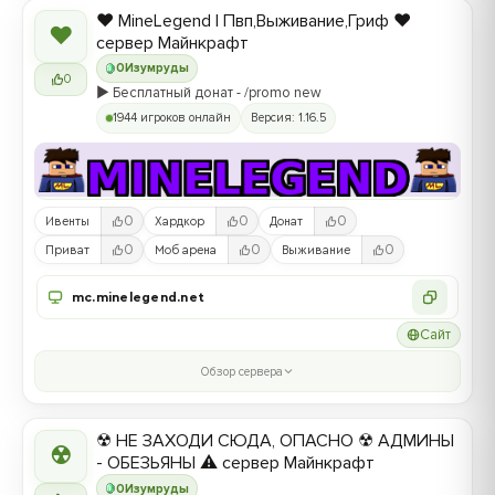
❤️ MineLegend | Пвп,Выживание,Гриф ❤️
❤
сервер Майнкрафт
0
Изумруды
0
▶️ Бесплатный донат - /promo new
1944 игроков онлайн
Версия: 1.16.5
0
0
0
Ивенты
Хардкор
Донат
0
0
0
Приват
Моб арена
Выживание
mc.minelegend.net
Сайт
Обзор сервера
☢ НЕ ЗАХОДИ СЮДА, ОПАСНО ☢ АДМИНЫ
☢
- ОБЕЗЬЯНЫ ⚠ сервер Майнкрафт
0
Изумруды