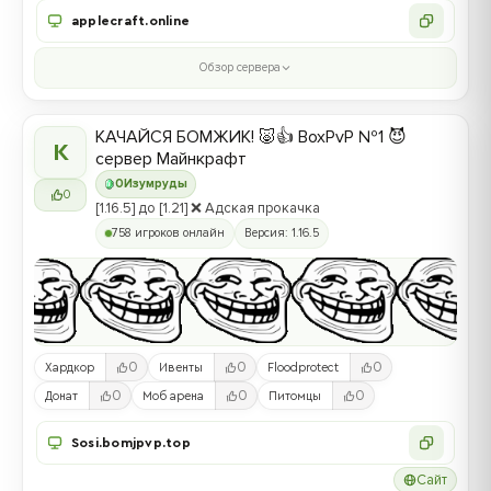
applecraft.online
Обзор сервера
КАЧАЙСЯ БОМЖИК! 🐷👍 BoxPvP №1 😈
К
сервер Майнкрафт
0
Изумруды
0
[1.16.5] до [1.21] ❌ Адская прокачка
758 игроков онлайн
Версия: 1.16.5
0
0
0
Хардкор
Ивенты
Floodprotect
0
0
0
Донат
Моб арена
Питомцы
Sosi.bomjpvp.top
Сайт