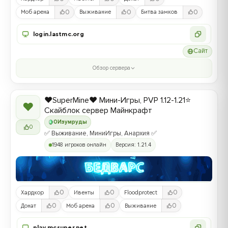
0
0
0
Моб арена
Выживание
Битва замков
login.lastmc.org
Сайт
Обзор сервера
❤️SuperMine❤️ Мини-Игры, PVP 1.12-1.21⭐
❤
Скайблок сервер Майнкрафт
0
Изумруды
0
✅ Выживание, МиниИгры, Анархия ✅
1948 игроков онлайн
Версия: 1.21.4
0
0
0
Хардкор
Ивенты
Floodprotect
0
0
0
Донат
Моб арена
Выживание
play.mcsuper.net