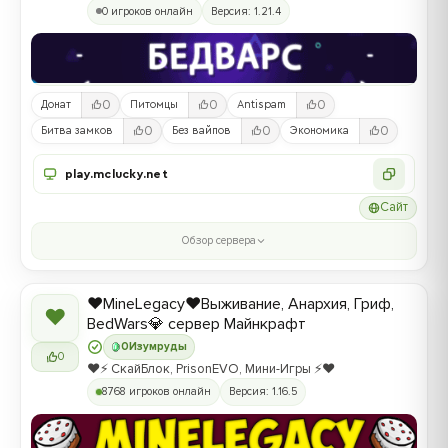
0 игроков онлайн
Версия: 1.21.4
0
0
0
Донат
Питомцы
Antispam
0
0
0
Битва замков
Без вайпов
Экономика
play.mclucky.net
Сайт
Обзор сервера
❤️MineLegacy❤️Выживание, Анархия, Гриф,
❤
BedWars💎 сервер Майнкрафт
0
Изумруды
0
❤️⚡️ СкайБлок, PrisonEVO, Мини-Игры ⚡️❤️
8768 игроков онлайн
Версия: 1.16.5