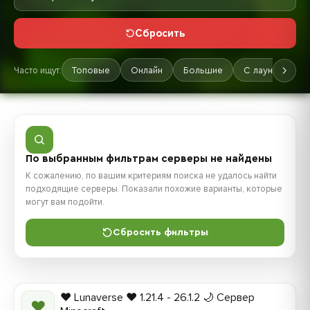
Сбросить
Часто ищут:
Топовые
Онлайн
Большие
С лаунчером
По выбранным фильтрам серверы не найдены
К сожалению, по вашим критериям поиска не удалось найти
подходящие серверы. Показали похожие варианты, которые
могут вам подойти.
Сбросить фильтры
❤️ Lunaverse ❤️ 1.21.4 - 26.1.2 🌙 Сервер
❤