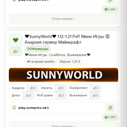
Сайт
Обзор сервера
❤️SunnyWorld❤️ 1.12-1.21 PvP, Мини-Игры 😡
❤
Анархия сервер Майнкрафт
0
Изумруды
0
❤️Мини-Игры, СкайБлок, Выживание❤️
0 игроков онлайн
Версия: 1.21.4
0
0
0
Хардкор
Ивенты
Floodprotect
0
0
0
Донат
Моб арена
Выживание
play.sunnymc.net
Сайт
Обзор сервера