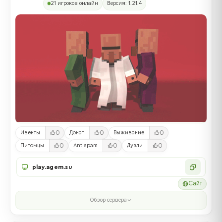
21 игроков онлайн
Версия: 1.21.4
0
0
0
Ивенты
Донат
Выживание
0
0
0
Питомцы
Antispam
Дуэли
play.agem.su
Сайт
Обзор сервера