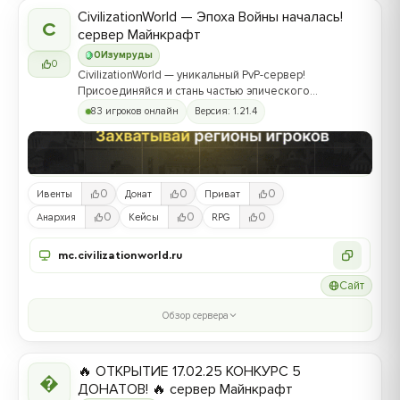
CivilizationWorld — Эпоха Войны началась!
C
сервер Майнкрафт
0
Изумруды
0
CivilizationWorld — уникальный PvP-сервер!
Присоединяйся и стань частью эпического
противостояния между Альвами и Йотунами!
83 игроков онлайн
Версия: 1.21.4
0
0
0
Ивенты
Донат
Приват
0
0
0
Анархия
Кейсы
RPG
mc.civilizationworld.ru
Сайт
Обзор сервера
🔥 ОТКРЫТИЕ 17.02.25 КОНКУРС 5

ДОНАТОВ! 🔥 сервер Майнкрафт