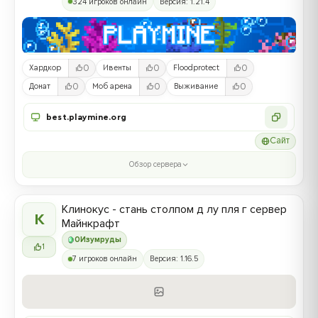
324 игроков онлайн
Версия: 1.21.4
0
0
0
Хардкор
Ивенты
Floodprotect
0
0
0
Донат
Моб арена
Выживание
best.playmine.org
Сайт
Обзор сервера
Клинокус - стань столпом д лу пля г сервер
К
Майнкрафт
0
Изумруды
1
7 игроков онлайн
Версия: 1.16.5