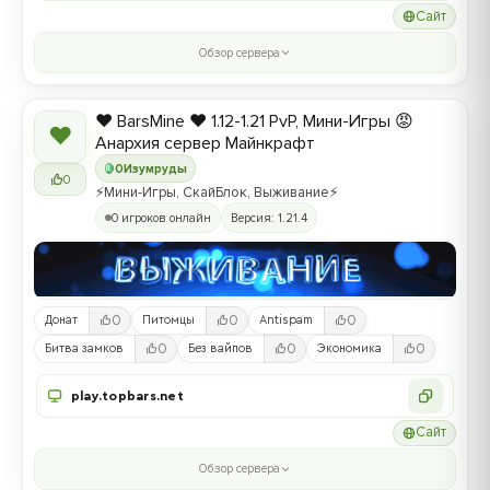
Сайт
Обзор сервера
❤️ BarsMine ❤️ 1.12-1.21 PvP, Мини-Игры 😡
❤
Анархия сервер Майнкрафт
0
Изумруды
0
⚡Мини-Игры, СкайБлок, Выживание⚡
0 игроков онлайн
Версия: 1.21.4
0
0
0
Донат
Питомцы
Antispam
0
0
0
Битва замков
Без вайпов
Экономика
play.topbars.net
Сайт
Обзор сервера