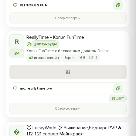
KLINOKUS.FUN
Обзор сервера
ReallyTime - Копия FunTime
R
0
Изумруды
Копия FunTime с бесплатным донатом Глава!
1
2 игроков онлайн
Версия: 1.16.5 – 1.21.4
mc.reallytime.pw
Сайт
Обзор сервера
🥇 LuckyWorld 🥇 Выживание,Бедварс,PVP🔥

1.12-1.21 сервер Майнкрафт