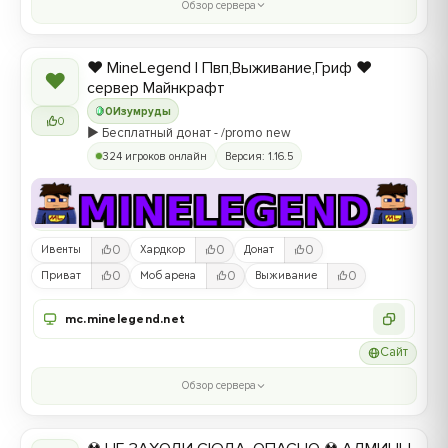
Обзор сервера
❤️ MineLegend | Пвп,Выживание,Гриф ❤️
❤
сервер Майнкрафт
0
Изумруды
0
▶️ Бесплатный донат - /promo new
324 игроков онлайн
Версия: 1.16.5
0
0
0
Ивенты
Хардкор
Донат
0
0
0
Приват
Моб арена
Выживание
mc.minelegend.net
Сайт
Обзор сервера