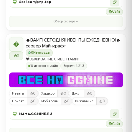
Sosi.bomjpvp.top
Сайт
Обзор сервера
🔥ВАЙП СЕГОДНЯ! ИВЕНТЫ ЕЖЕДНЕВНО!🔥

сервер Майнкрафт
0
Изумруды
0
❤️ВЫЖИВАНИЕ С ИВЕНТАМИ!
18 игроков онлайн
Версия: 1.21.3
0
0
0
Ивенты
Хардкор
Донат
0
0
0
Приват
Моб арена
Выживание
MAMA.GGMINE.RU
Сайт