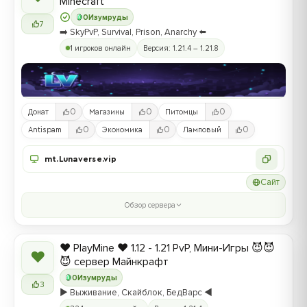
Minecraft
0
Изумруды
7
➡️ SkyPvP, Survival, Prison, Anarchy ⬅️
1 игроков онлайн
Версия: 1.21.4 – 1.21.8
0
0
0
Донат
Магазины
Питомцы
0
0
0
Antispam
Экономика
Ламповый
mt.Lunaverse.vip
Сайт
Обзор сервера
❤️ PlayMine ❤️ 1.12 - 1.21 PvP, Мини-Игры 😈😈
❤
😈 сервер Майнкрафт
0
Изумруды
3
▶️ Выживание, Скайблок, БедВарс ◀️