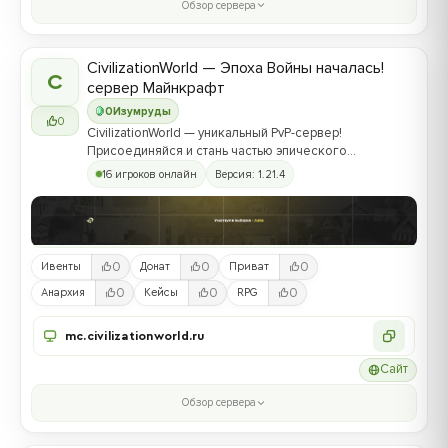
Обзор сервера
CivilizationWorld — Эпоха Войны началась!
C
сервер Майнкрафт
0
Изумруды
0
CivilizationWorld — уникальный PvP-сервер!
Присоединяйся и стань частью эпического
противостояния между Альвами и Йотунами!
16 игроков онлайн
Версия: 1.21.4
0
0
0
Ивенты
Донат
Приват
0
0
0
Анархия
Кейсы
RPG
mc.civilizationworld.ru
Сайт
Обзор сервера