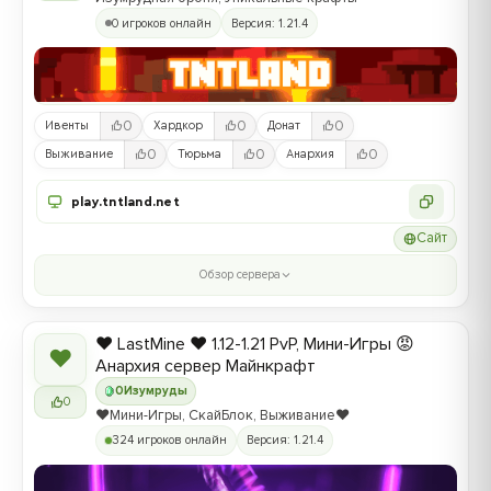
0 игроков онлайн
Версия: 1.21.4
0
0
0
Ивенты
Хардкор
Донат
0
0
0
Выживание
Тюрьма
Анархия
play.tntland.net
Сайт
Обзор сервера
❤️ LastMine ❤️ 1.12-1.21 PvP, Мини-Игры 😡
❤
Анархия сервер Майнкрафт
0
Изумруды
0
❤️Мини-Игры, СкайБлок, Выживание❤️
324 игроков онлайн
Версия: 1.21.4