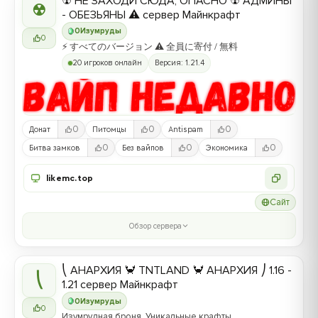
☢ НЕ ЗАХОДИ СЮДА, ОПАСНО ☢ АДМИНЫ
☢
- ОБЕЗЬЯНЫ ⚠ сервер Майнкрафт
0
Изумруды
0
⚡ すべてのバージョン ⚠ 全員に寄付 / 無料
20 игроков онлайн
Версия: 1.21.4
0
0
0
Донат
Питомцы
Antispam
0
0
0
Битва замков
Без вайпов
Экономика
likemc.top
Сайт
Обзор сервера
⎝ АНАРХИЯ 🦀 TNTLAND 🦀 АНАРХИЯ ⎠ 1.16 -
⎝
1.21 сервер Майнкрафт
0
Изумруды
0
Изумрудная броня, Уникальные крафты