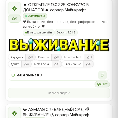
🔥 ОТКРЫТИЕ 17.02.25 КОНКУРС 5

ДОНАТОВ! 🔥 сервер Майнкрафт
0
Изумруды
0
❤️ Выживание, без креатива, без гриферства, то, что
вы любите! ❤️
18 игроков онлайн
Версия: 1.21.2
0
0
0
Хардкор
Ивенты
Floodprotect
0
0
0
Донат
Моб арена
Выживание
GR.GGMINE.RU
Сайт
Обзор сервера
💎 AGEMAGIC ✨ БЛЕДНЫЙ САД 🌈

ВЫЖИВАНИЕ 🚀 сервер Майнкрафт