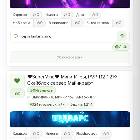
0
0
0
Хардкор
Ивенты
Донат
0
0
0
Моб арена
Выживание
Битва замков
login.lastmc.org
Сайт
Обзор сервера
❤️SuperMine❤️ Мини-Игры, PVP 1.12-1.21⭐
❤
Скайблок сервер Майнкрафт
0
Изумруды
0
✅ Выживание, МиниИгры, Анархия ✅
324 игроков онлайн
Версия: 1.21.4
0
0
0
Хардкор
Ивенты
Floodprotect