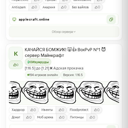
0
0
0
Antispam
Анархия
Без вайпов
applecraft.online
Обзор сервера
КАЧАЙСЯ БОМЖИК! 🐷👍 BoxPvP №1 😈
К
сервер Майнкрафт
0
Изумруды
0
[1.16.5] до [1.21] ❌ Адская прокачка
194 игроков онлайн
Версия: 1.16.5
0
0
0
Хардкор
Ивенты
Floodprotect
0
0
0
Донат
Моб арена
Питомцы