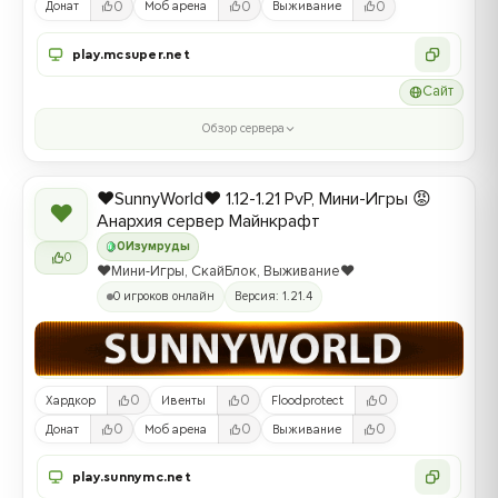
0
0
0
Донат
Моб арена
Выживание
play.mcsuper.net
Сайт
Обзор сервера
❤️SunnyWorld❤️ 1.12-1.21 PvP, Мини-Игры 😡
❤
Анархия сервер Майнкрафт
0
Изумруды
0
❤️Мини-Игры, СкайБлок, Выживание❤️
0 игроков онлайн
Версия: 1.21.4
0
0
0
Хардкор
Ивенты
Floodprotect
0
0
0
Донат
Моб арена
Выживание
play.sunnymc.net