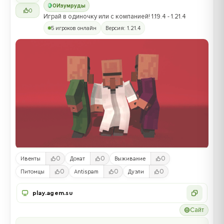
0
Изумруды
0
Играй в одиночку или с компанией! 1.19.4 - 1.21.4
5 игроков онлайн
Версия: 1.21.4
0
0
0
Ивенты
Донат
Выживание
0
0
0
Питомцы
Antispam
Дуэли
play.agem.su
Сайт