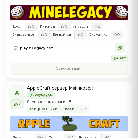
0
0
0
Донат
Питомцы
Antispam
0
0
0
Битва замков
Без вайпов
Экономика
play.MLegacy.net
Сайт
Обзор сервера
AppleCraft сервер Майнкрафт
A
0
Изумруды
Ламповое выживание ⛏️
0
5 игроков онлайн
Версия: 1.21.4
0
0
0
Пиратские
Приват
Выживание