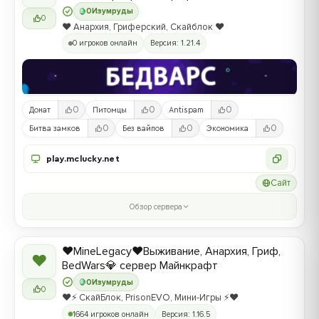
0
Изумруды
0
❤️ Анархия, Гриферский, Скайблок ❤️
0 игроков онлайн
Версия: 1.21.4
0
0
0
Донат
Питомцы
Antispam
0
0
0
Битва замков
Без вайпов
Экономика
play.mclucky.net
Сайт
Обзор сервера
❤️MineLegacy❤️Выживание, Анархия, Гриф,
❤
BedWars💎 сервер Майнкрафт
0
Изумруды
0
❤️⚡️ СкайБлок, PrisonEVO, Мини-Игры ⚡️❤️
1664 игроков онлайн
Версия: 1.16.5