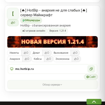
[🔥] HotBip - анархия не для слабых [🔥]
[
сервер Майнкрафт
0
Изумруды
0
HotBip - сбалансированная анархия
0 игроков онлайн
Версия: 1.21.4
0
0
0
Ивенты
Донат
Выживание
0
0
0
Анархия
Кейсы
Экономика
mc.hotbip.ru
Сайт
Обзор сервера