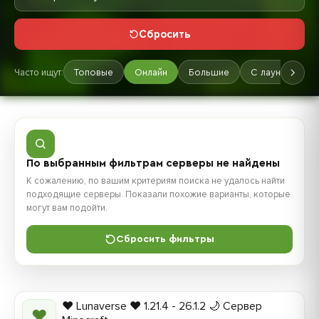
Сбросить
Часто ищут:
Топовые
Онлайн
Большие
С лаунчером
По выбранным фильтрам серверы не найдены
К сожалению, по вашим критериям поиска не удалось найти
подходящие серверы. Показали похожие варианты, которые
могут вам подойти.
Сбросить фильтры
❤️ Lunaverse ❤️ 1.21.4 - 26.1.2 🌙 Сервер
❤