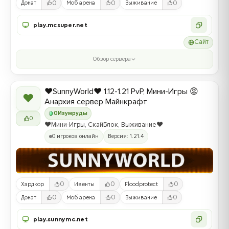
0
0
0
Донат
Моб арена
Выживание
play.mcsuper.net
Сайт
Обзор сервера
❤️SunnyWorld❤️ 1.12-1.21 PvP, Мини-Игры 😡
❤
Анархия сервер Майнкрафт
0
Изумруды
0
❤️Мини-Игры, СкайБлок, Выживание❤️
0 игроков онлайн
Версия: 1.21.4
0
0
0
Хардкор
Ивенты
Floodprotect
0
0
0
Донат
Моб арена
Выживание
play.sunnymc.net