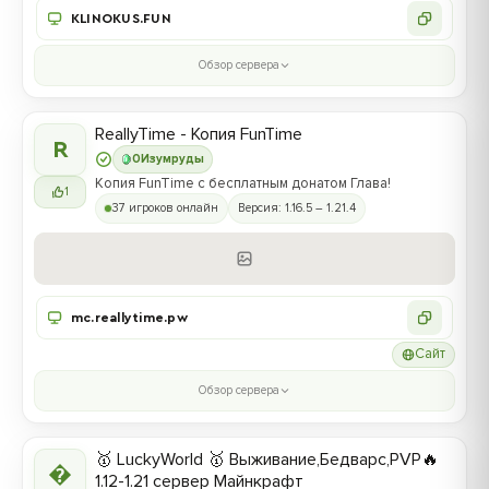
KLINOKUS.FUN
Обзор сервера
ReallyTime - Копия FunTime
R
0
Изумруды
Копия FunTime с бесплатным донатом Глава!
1
37 игроков онлайн
Версия: 1.16.5 – 1.21.4
mc.reallytime.pw
Сайт
Обзор сервера
🥇 LuckyWorld 🥇 Выживание,Бедварс,PVP🔥

1.12-1.21 сервер Майнкрафт