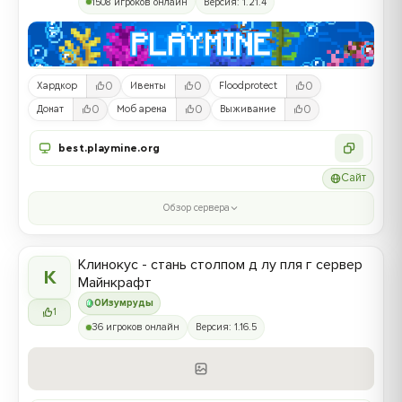
1508 игроков онлайн
Версия: 1.21.4
0
0
0
Хардкор
Ивенты
Floodprotect
0
0
0
Донат
Моб арена
Выживание
best.playmine.org
Сайт
Обзор сервера
Клинокус - стань столпом д лу пля г сервер
К
Майнкрафт
0
Изумруды
1
36 игроков онлайн
Версия: 1.16.5