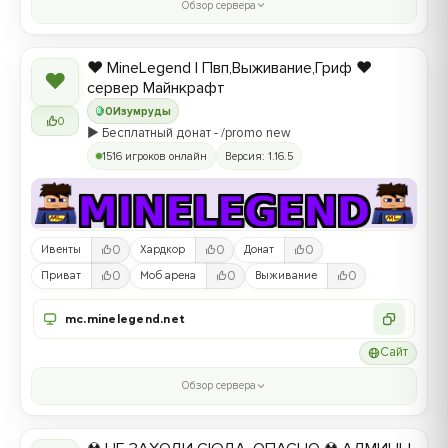
Обзор сервера
❤️ MineLegend | Пвп,Выживание,Гриф ❤️
❤
сервер Майнкрафт
0
Изумруды
0
▶️ Бесплатный донат - /promo new
1516 игроков онлайн
Версия: 1.16.5
0
0
0
Ивенты
Хардкор
Донат
0
0
0
Приват
Моб арена
Выживание
mc.minelegend.net
Сайт
Обзор сервера