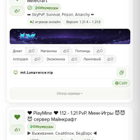
Minecraft
0
Изумруды
7
➡️ SkyPvP, Survival, Prison, Anarchy ⬅️
2 игроков онлайн
Версия: 1.21.4 – 1.21.8
0
0
0
Донат
Магазины
Питомцы
0
0
0
Antispam
Экономика
Ламповый
mt.Lunaverse.vip
Сайт
Обзор сервера
❤️ PlayMine ❤️ 1.12 - 1.21 PvP, Мини-Игры 😈😈
❤
😈 сервер Майнкрафт
0
Изумруды
3
▶️ Выживание, Скайблок, БедВарс ◀️