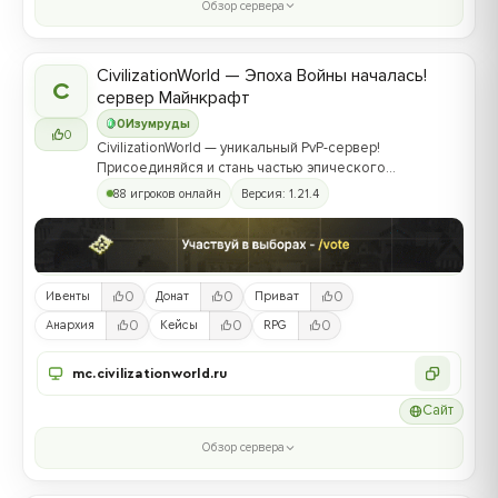
Обзор сервера
CivilizationWorld — Эпоха Войны началась!
C
сервер Майнкрафт
0
Изумруды
0
CivilizationWorld — уникальный PvP-сервер!
Присоединяйся и стань частью эпического
противостояния между Альвами и Йотунами!
88 игроков онлайн
Версия: 1.21.4
0
0
0
Ивенты
Донат
Приват
0
0
0
Анархия
Кейсы
RPG
mc.civilizationworld.ru
Сайт
Обзор сервера