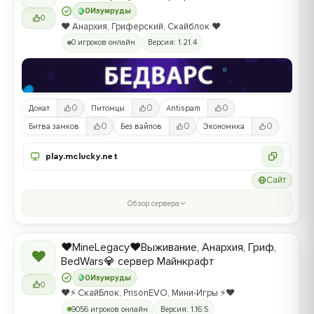
0
Изумруды
0
❤️ Анархия, Гриферский, Скайблок ❤️
0 игроков онлайн
Версия: 1.21.4
0
0
0
Донат
Питомцы
Antispam
0
0
0
Битва замков
Без вайпов
Экономика
play.mclucky.net
Сайт
Обзор сервера
❤️MineLegacy❤️Выживание, Анархия, Гриф,
❤
BedWars💎 сервер Майнкрафт
0
Изумруды
0
❤️⚡️ СкайБлок, PrisonEVO, Мини-Игры ⚡️❤️
9056 игроков онлайн
Версия: 1.16.5