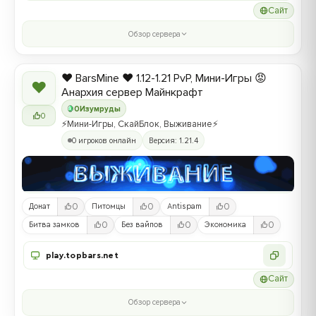
Сайт
Обзор сервера
❤️ BarsMine ❤️ 1.12-1.21 PvP, Мини-Игры 😡
❤
Анархия сервер Майнкрафт
0
Изумруды
0
⚡Мини-Игры, СкайБлок, Выживание⚡
0 игроков онлайн
Версия: 1.21.4
0
0
0
Донат
Питомцы
Antispam
0
0
0
Битва замков
Без вайпов
Экономика
play.topbars.net
Сайт
Обзор сервера