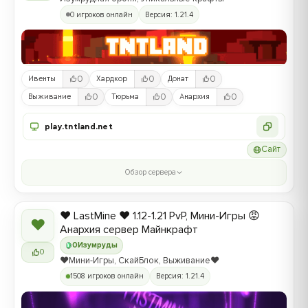
0 игроков онлайн
Версия: 1.21.4
0
0
0
Ивенты
Хардкор
Донат
0
0
0
Выживание
Тюрьма
Анархия
play.tntland.net
Сайт
Обзор сервера
❤️ LastMine ❤️ 1.12-1.21 PvP, Мини-Игры 😡
❤
Анархия сервер Майнкрафт
0
Изумруды
0
❤️Мини-Игры, СкайБлок, Выживание❤️
1508 игроков онлайн
Версия: 1.21.4