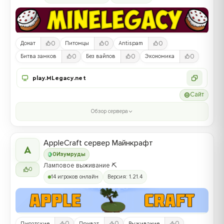
0
0
0
Донат
Питомцы
Antispam
0
0
0
Битва замков
Без вайпов
Экономика
play.MLegacy.net
Сайт
Обзор сервера
AppleCraft сервер Майнкрафт
A
0
Изумруды
Ламповое выживание ⛏️
0
14 игроков онлайн
Версия: 1.21.4
0
0
0
Пиратские
Приват
Выживание