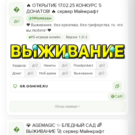
🔥 ОТКРЫТИЕ 17.02.25 КОНКУРС 5

ДОНАТОВ! 🔥 сервер Майнкрафт
0
Изумруды
0
❤️ Выживание, без креатива, без гриферства, то, что
вы любите! ❤️
115 игроков онлайн
Версия: 1.21.2
0
0
0
Хардкор
Ивенты
Floodprotect
0
0
0
Донат
Моб арена
Выживание
GR.GGMINE.RU
Сайт
Обзор сервера
💎 AGEMAGIC ✨ БЛЕДНЫЙ САД 🌈

ВЫЖИВАНИЕ 🚀 сервер Майнкрафт