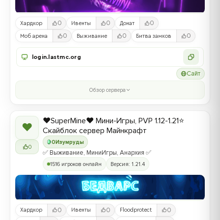
0
0
0
Хардкор
Ивенты
Донат
0
0
0
Моб арена
Выживание
Битва замков
login.lastmc.org
Сайт
Обзор сервера
❤️SuperMine❤️ Мини-Игры, PVP 1.12-1.21⭐
❤
Скайблок сервер Майнкрафт
0
Изумруды
0
✅ Выживание, МиниИгры, Анархия ✅
1516 игроков онлайн
Версия: 1.21.4
0
0
0
Хардкор
Ивенты
Floodprotect