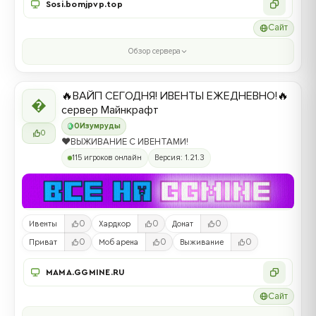
Sosi.bomjpvp.top
Сайт
Обзор сервера
🔥ВАЙП СЕГОДНЯ! ИВЕНТЫ ЕЖЕДНЕВНО!🔥

сервер Майнкрафт
0
Изумруды
0
❤️ВЫЖИВАНИЕ С ИВЕНТАМИ!
115 игроков онлайн
Версия: 1.21.3
0
0
0
Ивенты
Хардкор
Донат
0
0
0
Приват
Моб арена
Выживание
MAMA.GGMINE.RU
Сайт