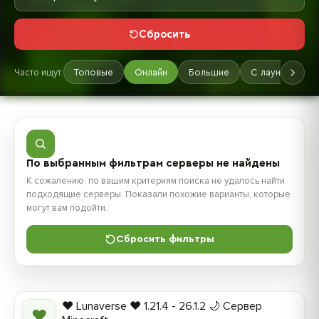
Сбросить
Часто ищут:
Топовые
Онлайн
Большие
С лаунчером
По выбранным фильтрам серверы не найдены
К сожалению, по вашим критериям поиска не удалось найти
подходящие серверы. Показали похожие варианты, которые
могут вам подойти.
Сбросить фильтры
❤️ Lunaverse ❤️ 1.21.4 - 26.1.2 🌙 Сервер
❤