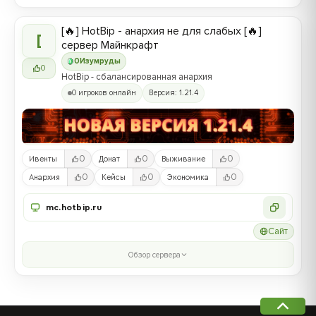
[🔥] HotBip - анархия не для слабых [🔥]
[
сервер Майнкрафт
0
Изумруды
0
HotBip - сбалансированная анархия
0 игроков онлайн
Версия: 1.21.4
0
0
0
Ивенты
Донат
Выживание
0
0
0
Анархия
Кейсы
Экономика
mc.hotbip.ru
Сайт
Обзор сервера