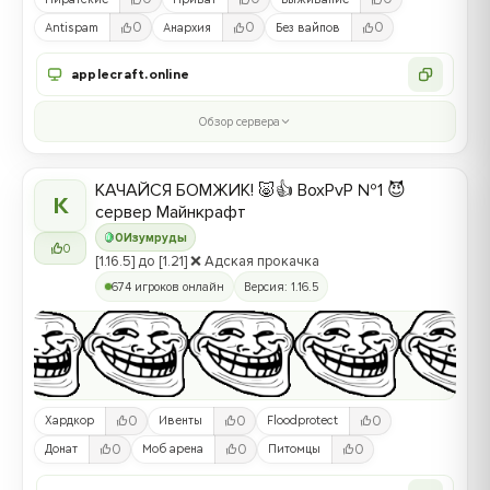
0
0
0
Antispam
Анархия
Без вайпов
applecraft.online
Обзор сервера
КАЧАЙСЯ БОМЖИК! 🐷👍 BoxPvP №1 😈
К
сервер Майнкрафт
0
Изумруды
0
[1.16.5] до [1.21] ❌ Адская прокачка
674 игроков онлайн
Версия: 1.16.5
0
0
0
Хардкор
Ивенты
Floodprotect
0
0
0
Донат
Моб арена
Питомцы