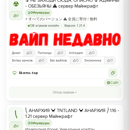
☢ НЕ ЗАХОДИ СЮДА, ОПАСНО ☢ АДМИНЫ
☢
- ОБЕЗЬЯНЫ ⚠ сервер Майнкрафт
0
Изумруды
0
⚡ すべてのバージョン ⚠ 全員に寄付 / 無料
138 игроков онлайн
Версия: 1.21.4
0
0
0
Донат
Питомцы
Antispam
0
0
0
Битва замков
Без вайпов
Экономика
likemc.top
Сайт
Обзор сервера
⎝ АНАРХИЯ 🦀 TNTLAND 🦀 АНАРХИЯ ⎠ 1.16 -
⎝
1.21 сервер Майнкрафт
0
Изумруды
0
Изумрудная броня, Уникальные крафты