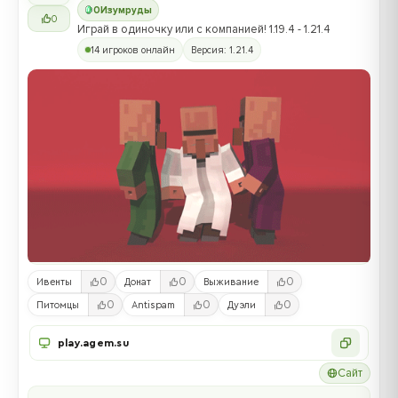
0
Изумруды
0
Играй в одиночку или с компанией! 1.19.4 - 1.21.4
14 игроков онлайн
Версия: 1.21.4
0
0
0
Ивенты
Донат
Выживание
0
0
0
Питомцы
Antispam
Дуэли
play.agem.su
Сайт