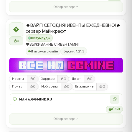
Обзор сервера
🔥ВАЙП СЕГОДНЯ! ИВЕНТЫ ЕЖЕДНЕВНО!🔥

сервер Майнкрафт
0
Изумруды
0
❤️ВЫЖИВАНИЕ С ИВЕНТАМИ!
41 игроков онлайн
Версия: 1.21.3
0
0
0
Ивенты
Хардкор
Донат
0
0
0
Приват
Моб арена
Выживание
MAMA.GGMINE.RU
Сайт
Обзор сервера