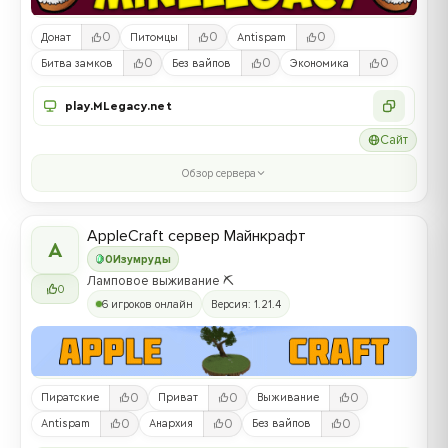
0
0
0
Донат
Питомцы
Antispam
0
0
0
Битва замков
Без вайпов
Экономика
play.MLegacy.net
Сайт
Обзор сервера
AppleCraft сервер Майнкрафт
A
0
Изумруды
Ламповое выживание ⛏️
0
6 игроков онлайн
Версия: 1.21.4
0
0
0
Пиратские
Приват
Выживание
0
0
0
Antispam
Анархия
Без вайпов