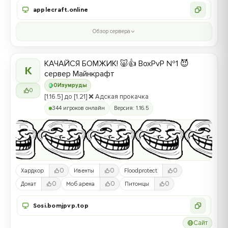
applecraft.online
Обзор сервера
КАЧАЙСЯ БОМЖИК! 🐷👍 BoxPvP №1 😈
К
сервер Майнкрафт
0
Изумруды
0
[1.16.5] до [1.21] ❌ Адская прокачка
344 игроков онлайн
Версия: 1.16.5
0
0
0
Хардкор
Ивенты
Floodprotect
0
0
0
Донат
Моб арена
Питомцы
Sosi.bomjpvp.top
Сайт