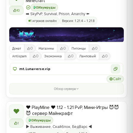
Minecraft
0
Изумруды
10
➡️ SkyPvP, Survival, Prison, Anarchy ⬅️
1 игроков онлайн
Версия: 1.21.4 – 1.21.8
0
0
0
Донат
Магазины
Питомцы
0
0
0
Antispam
Экономика
Ламповый
mt.Lunaverse.vip
Сайт
Обзор сервера
❤️ PlayMine ❤️ 1.12 - 1.21 PvP, Мини-Игры 😈😈
❤
😈 сервер Майнкрафт
0
Изумруды
1
▶️ Выживание, Скайблок, БедВарс ◀️