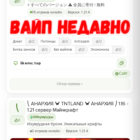
0
⚡ すべてのバージョン ⚠ 全員に寄付 / 無料
76 игроков онлайн
Версия: 1.21.4
0
0
0
Донат
Питомцы
Antispam
0
0
0
Битва замков
Без вайпов
Экономика
likemc.top
Сайт
Обзор сервера
⎝ АНАРХИЯ 🦀 TNTLAND 🦀 АНАРХИЯ ⎠ 1.16 -
⎝
1.21 сервер Майнкрафт
0
Изумруды
0
Изумрудная броня, Уникальные крафты
0 игроков онлайн
Версия: 1.21.4