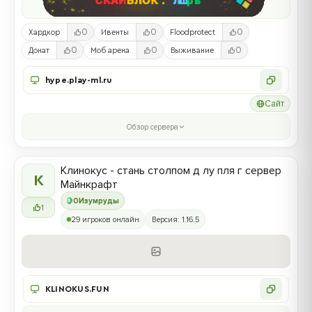
0
0
0
Хардкор
Ивенты
Floodprotect
0
0
0
Донат
Моб арена
Выживание
hype.play-ml.ru
Сайт
Обзор сервера
Клинокус - стань столпом д лу пля г сервер
К
Майнкрафт
0
Изумруды
1
29 игроков онлайн
Версия: 1.16.5
KLINOKUS.FUN