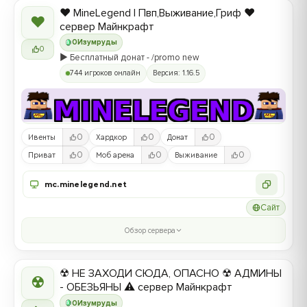
❤️ MineLegend | Пвп,Выживание,Гриф ❤️
❤
сервер Майнкрафт
0
Изумруды
0
▶️ Бесплатный донат - /promo new
744 игроков онлайн
Версия: 1.16.5
0
0
0
Ивенты
Хардкор
Донат
0
0
0
Приват
Моб арена
Выживание
mc.minelegend.net
Сайт
Обзор сервера
☢ НЕ ЗАХОДИ СЮДА, ОПАСНО ☢ АДМИНЫ
☢
- ОБЕЗЬЯНЫ ⚠ сервер Майнкрафт
0
Изумруды