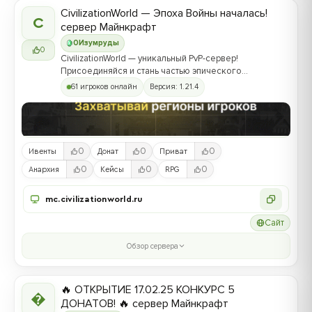
CivilizationWorld — Эпоха Войны началась!
C
сервер Майнкрафт
0
Изумруды
0
CivilizationWorld — уникальный PvP-сервер!
Присоединяйся и стань частью эпического
противостояния между Альвами и Йотунами!
61 игроков онлайн
Версия: 1.21.4
0
0
0
Ивенты
Донат
Приват
0
0
0
Анархия
Кейсы
RPG
mc.civilizationworld.ru
Сайт
Обзор сервера
🔥 ОТКРЫТИЕ 17.02.25 КОНКУРС 5

ДОНАТОВ! 🔥 сервер Майнкрафт