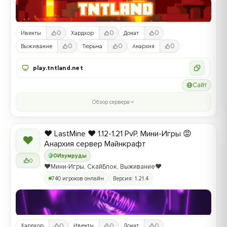
0
0
0
Ивенты
Хардкор
Донат
0
0
0
Выживание
Тюрьма
Анархия
play.tntland.net
Сайт
Обзор сервера
❤️ LastMine ❤️ 1.12-1.21 PvP, Мини-Игры 😡
❤
Анархия сервер Майнкрафт
0
Изумруды
0
❤️Мини-Игры, СкайБлок, Выживание❤️
740 игроков онлайн
Версия: 1.21.4
0
0
0
Хардкор
Ивенты
Донат