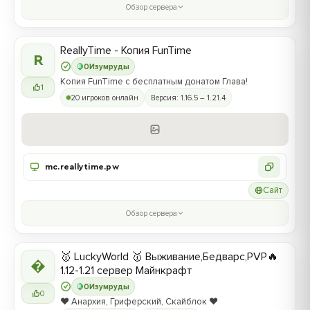
Обзор сервера
ReallyTime - Копия FunTime
R
0
Изумруды
Копия FunTime с бесплатным донатом Глава!
1
20 игроков онлайн
Версия: 1.16.5 – 1.21.4
mc.reallytime.pw
Сайт
Обзор сервера
🥇 LuckyWorld 🥇 Выживание,Бедварс,PVP🔥

1.12-1.21 сервер Майнкрафт
0
Изумруды
0
❤️ Анархия, Гриферский, Скайблок ❤️