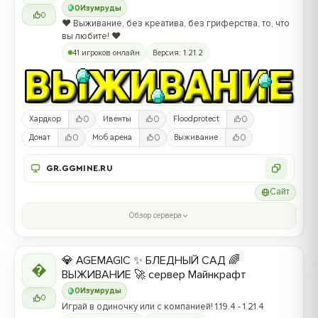
0
Изумруды
0
❤️ Выживание, без креатива, без гриферства, то, что
вы любите! ❤️
41 игроков онлайн
Версия: 1.21.2
0
0
0
Хардкор
Ивенты
Floodprotect
0
0
0
Донат
Моб арена
Выживание
GR.GGMINE.RU
Сайт
Обзор сервера
💎 AGEMAGIC ✨ БЛЕДНЫЙ САД 🌈

ВЫЖИВАНИЕ 🚀 сервер Майнкрафт
0
Изумруды
0
Играй в одиночку или с компанией! 1.19.4 - 1.21.4