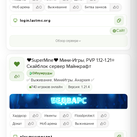
0
0
0
Моб арена
Выживание
Битва замков
login.lastmc.org
Сайт
Обзор сервера
❤️SuperMine❤️ Мини-Игры, PVP 1.12-1.21⭐
❤
Скайблок сервер Майнкрафт
0
Изумруды
0
✅ Выживание, МиниИгры, Анархия ✅
740 игроков онлайн
Версия: 1.21.4
0
0
0
Хардкор
Ивенты
Floodprotect
0
0
0
Донат
Моб арена
Выживание
play.mcsuper.net