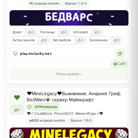
0 игроков онлайн
Версия: 1.21.4
0
0
0
Донат
Питомцы
Antispam
0
0
0
Битва замков
Без вайпов
Экономика
play.mclucky.net
Сайт
Обзор сервера
❤️MineLegacy❤️Выживание, Анархия, Гриф,
❤
BedWars💎 сервер Майнкрафт
0
Изумруды
0
❤️⚡️ СкайБлок, PrisonEVO, Мини-Игры ⚡️❤️
4656 игроков онлайн
Версия: 1.16.5