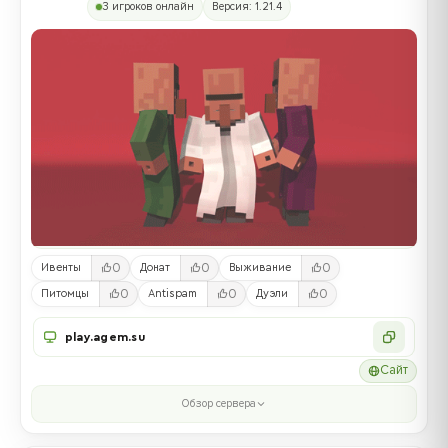
3 игроков онлайн
Версия: 1.21.4
0
0
0
Ивенты
Донат
Выживание
0
0
0
Питомцы
Antispam
Дуэли
play.agem.su
Сайт
Обзор сервера