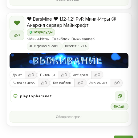
❤️ BarsMine ❤️ 1.12-1.21 PvP, Мини-Игры 😡
❤
Анархия сервер Майнкрафт
0
Изумруды
0
⚡Мини-Игры, СкайБлок, Выживание⚡
0 игроков онлайн
Версия: 1.21.4
0
0
0
Донат
Питомцы
Antispam
0
0
0
Битва замков
Без вайпов
Экономика
play.topbars.net
Сайт
Обзор сервера