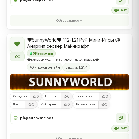
Сайт
Обзор сервера
❤️SunnyWorld❤️ 1.12-1.21 PvP, Мини-Игры 😡
❤
Анархия сервер Майнкрафт
0
Изумруды
0
❤️Мини-Игры, СкайБлок, Выживание❤️
0 игроков онлайн
Версия: 1.21.4
0
0
0
Хардкор
Ивенты
Floodprotect
0
0
0
Донат
Моб арена
Выживание
play.sunnymc.net
Сайт
Обзор сервера