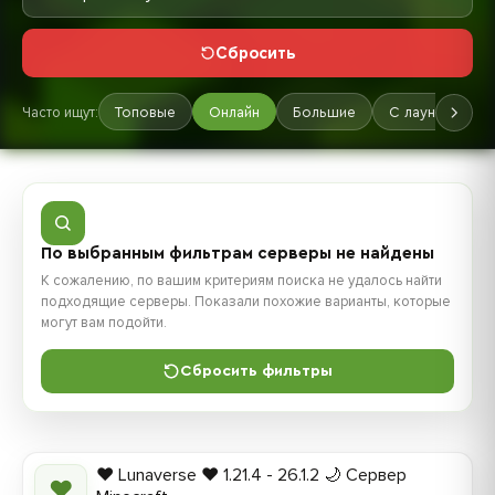
Сбросить
Часто ищут:
Топовые
Онлайн
Большие
С лаунчером
По выбранным фильтрам серверы не найдены
К сожалению, по вашим критериям поиска не удалось найти
подходящие серверы. Показали похожие варианты, которые
могут вам подойти.
Сбросить фильтры
❤️ Lunaverse ❤️ 1.21.4 - 26.1.2 🌙 Сервер
❤