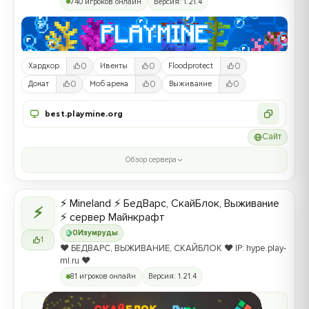
740 игроков онлайн
Версия: 1.21.4
0
0
0
Хардкор
Ивенты
Floodprotect
0
0
0
Донат
Моб арена
Выживание
best.playmine.org
Сайт
Обзор сервера
⚡ Mineland ⚡ БедВарс, СкайБлок, Выживание
⚡
⚡ сервер Майнкрафт
0
Изумруды
1
❤️ БЕДВАРС, ВЫЖИВАНИЕ, СКАЙБЛОК ❤️ IP: hype.play-
ml.ru ❤️
81 игроков онлайн
Версия: 1.21.4