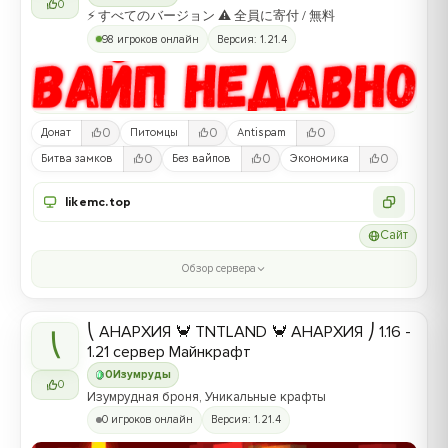
0
⚡ すべてのバージョン ⚠ 全員に寄付 / 無料
98 игроков онлайн
Версия: 1.21.4
0
0
0
Донат
Питомцы
Antispam
0
0
0
Битва замков
Без вайпов
Экономика
likemc.top
Сайт
Обзор сервера
⎝ АНАРХИЯ 🦀 TNTLAND 🦀 АНАРХИЯ ⎠ 1.16 -
⎝
1.21 сервер Майнкрафт
0
Изумруды
0
Изумрудная броня, Уникальные крафты
0 игроков онлайн
Версия: 1.21.4