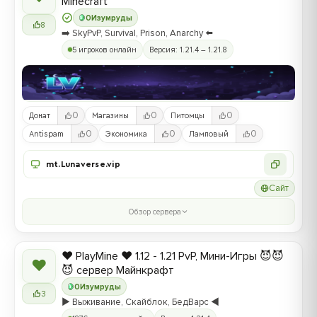
Minecraft
0
Изумруды
8
➡️ SkyPvP, Survival, Prison, Anarchy ⬅️
5 игроков онлайн
Версия: 1.21.4 – 1.21.8
0
0
0
Донат
Магазины
Питомцы
0
0
0
Antispam
Экономика
Ламповый
mt.Lunaverse.vip
Сайт
Обзор сервера
❤️ PlayMine ❤️ 1.12 - 1.21 PvP, Мини-Игры 😈😈
❤
😈 сервер Майнкрафт
0
Изумруды
3
▶️ Выживание, Скайблок, БедВарс ◀️