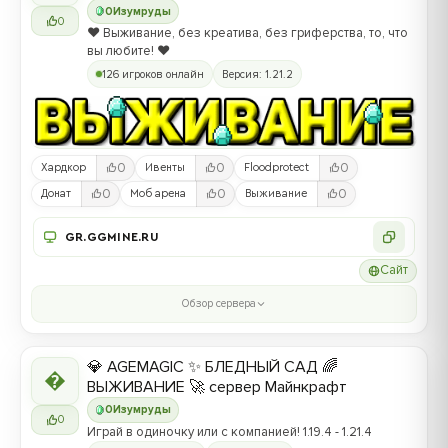
0
Изумруды
0
❤️ Выживание, без креатива, без гриферства, то, что
вы любите! ❤️
126 игроков онлайн
Версия: 1.21.2
0
0
0
Хардкор
Ивенты
Floodprotect
0
0
0
Донат
Моб арена
Выживание
GR.GGMINE.RU
Сайт
Обзор сервера
💎 AGEMAGIC ✨ БЛЕДНЫЙ САД 🌈

ВЫЖИВАНИЕ 🚀 сервер Майнкрафт
0
Изумруды
0
Играй в одиночку или с компанией! 1.19.4 - 1.21.4