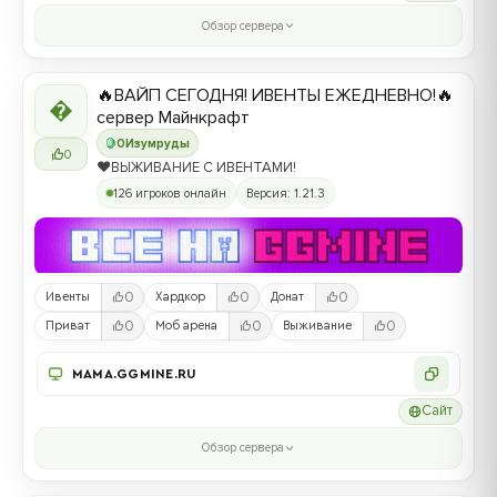
Обзор сервера
🔥ВАЙП СЕГОДНЯ! ИВЕНТЫ ЕЖЕДНЕВНО!🔥

сервер Майнкрафт
0
Изумруды
0
❤️ВЫЖИВАНИЕ С ИВЕНТАМИ!
126 игроков онлайн
Версия: 1.21.3
0
0
0
Ивенты
Хардкор
Донат
0
0
0
Приват
Моб арена
Выживание
MAMA.GGMINE.RU
Сайт
Обзор сервера