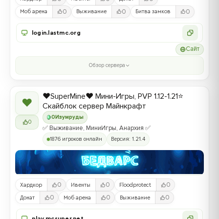
0
0
0
Моб арена
Выживание
Битва замков
login.lastmc.org
Сайт
Обзор сервера
❤️SuperMine❤️ Мини-Игры, PVP 1.12-1.21⭐
❤
Скайблок сервер Майнкрафт
0
Изумруды
0
✅ Выживание, МиниИгры, Анархия ✅
1876 игроков онлайн
Версия: 1.21.4
0
0
0
Хардкор
Ивенты
Floodprotect
0
0
0
Донат
Моб арена
Выживание
play.mcsuper.net