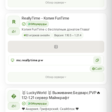
Обзор сервера
ReallyTime - Копия FunTime
R
0
Изумруды
Копия FunTime с бесплатным донатом Глава!
1
50 игроков онлайн
Версия: 1.16.5 – 1.21.4
mc.reallytime.pw
Сайт
Обзор сервера
🥇 LuckyWorld 🥇 Выживание,Бедварс,PVP🔥

1.12-1.21 сервер Майнкрафт
0
Изумруды
0
❤️ Анархия, Гриферский, Скайблок ❤️