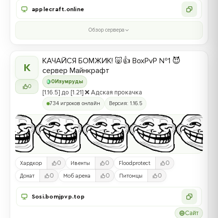
applecraft.online
Обзор сервера
КАЧАЙСЯ БОМЖИК! 🐷👍 BoxPvP №1 😈
К
сервер Майнкрафт
0
Изумруды
0
[1.16.5] до [1.21] ❌ Адская прокачка
734 игроков онлайн
Версия: 1.16.5
0
0
0
Хардкор
Ивенты
Floodprotect
0
0
0
Донат
Моб арена
Питомцы
Sosi.bomjpvp.top
Сайт