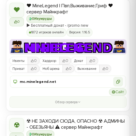
❤️ MineLegend | Пвп,Выживание,Гриф ❤️
❤
сервер Майнкрафт
0
Изумруды
0
▶️ Бесплатный донат - /promo new
1872 игроков онлайн
Версия: 1.16.5
0
0
0
Ивенты
Хардкор
Донат
0
0
0
Приват
Моб арена
Выживание
mc.minelegend.net
Сайт
Обзор сервера
☢ НЕ ЗАХОДИ СЮДА, ОПАСНО ☢ АДМИНЫ
☢
- ОБЕЗЬЯНЫ ⚠ сервер Майнкрафт
0
Изумруды