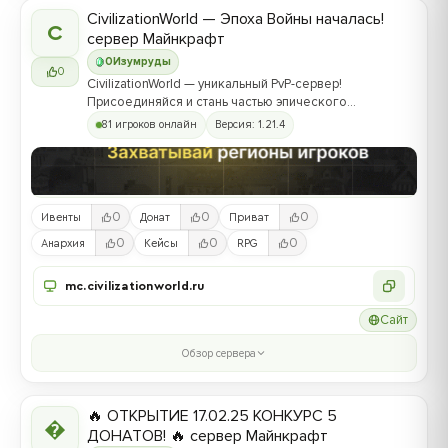
CivilizationWorld — Эпоха Войны началась!
C
сервер Майнкрафт
0
Изумруды
0
CivilizationWorld — уникальный PvP-сервер!
Присоединяйся и стань частью эпического
противостояния между Альвами и Йотунами!
81 игроков онлайн
Версия: 1.21.4
0
0
0
Ивенты
Донат
Приват
0
0
0
Анархия
Кейсы
RPG
mc.civilizationworld.ru
Сайт
Обзор сервера
🔥 ОТКРЫТИЕ 17.02.25 КОНКУРС 5

ДОНАТОВ! 🔥 сервер Майнкрафт