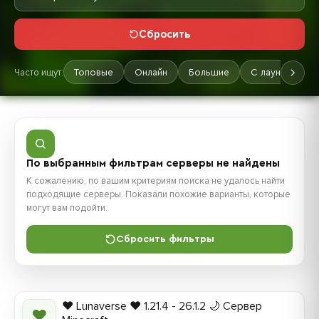
Сбросить
Часто ищут:
Топовые
Онлайн
Большие
С лаунчером
По выбранным фильтрам серверы не найдены
К сожалению, по вашим критериям поиска не удалось найти
подходящие серверы. Показали похожие варианты, которые
могут вам подойти.
Сбросить фильтры
❤️ Lunaverse ❤️ 1.21.4 - 26.1.2 🌙 Сервер
❤