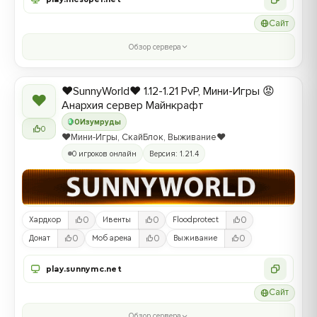
Сайт
Обзор сервера
❤️SunnyWorld❤️ 1.12-1.21 PvP, Мини-Игры 😡
❤
Анархия сервер Майнкрафт
0
Изумруды
0
❤️Мини-Игры, СкайБлок, Выживание❤️
0 игроков онлайн
Версия: 1.21.4
0
0
0
Хардкор
Ивенты
Floodprotect
0
0
0
Донат
Моб арена
Выживание
play.sunnymc.net
Сайт
Обзор сервера