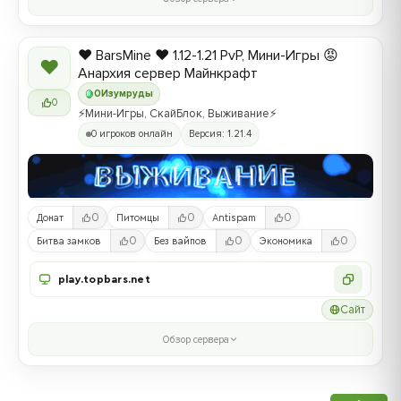
❤️ BarsMine ❤️ 1.12-1.21 PvP, Мини-Игры 😡
❤
Анархия сервер Майнкрафт
0
Изумруды
0
⚡Мини-Игры, СкайБлок, Выживание⚡
0 игроков онлайн
Версия: 1.21.4
0
0
0
Донат
Питомцы
Antispam
0
0
0
Битва замков
Без вайпов
Экономика
play.topbars.net
Сайт
Обзор сервера