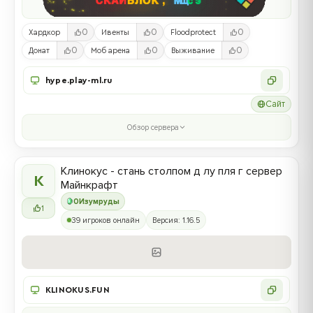
0
0
0
Хардкор
Ивенты
Floodprotect
0
0
0
Донат
Моб арена
Выживание
hype.play-ml.ru
Сайт
Обзор сервера
Клинокус - стань столпом д лу пля г сервер
К
Майнкрафт
0
Изумруды
1
39 игроков онлайн
Версия: 1.16.5
KLINOKUS.FUN