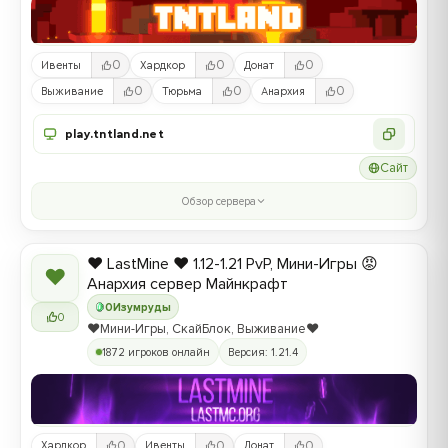
0
0
0
Ивенты
Хардкор
Донат
0
0
0
Выживание
Тюрьма
Анархия
play.tntland.net
Сайт
Обзор сервера
❤️ LastMine ❤️ 1.12-1.21 PvP, Мини-Игры 😡
❤
Анархия сервер Майнкрафт
0
Изумруды
0
❤️Мини-Игры, СкайБлок, Выживание❤️
1872 игроков онлайн
Версия: 1.21.4
0
0
0
Хардкор
Ивенты
Донат