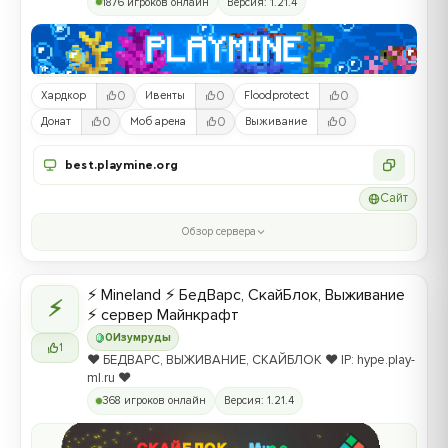
1876 игроков онлайн
Версия: 1.21.4
0
0
0
Хардкор
Ивенты
Floodprotect
0
0
0
Донат
Моб арена
Выживание
best.playmine.org
Сайт
Обзор сервера
⚡ Mineland ⚡ БедВарс, СкайБлок, Выживание
⚡
⚡ сервер Майнкрафт
0
Изумруды
1
❤️ БЕДВАРС, ВЫЖИВАНИЕ, СКАЙБЛОК ❤️ IP: hype.play-
ml.ru ❤️
368 игроков онлайн
Версия: 1.21.4