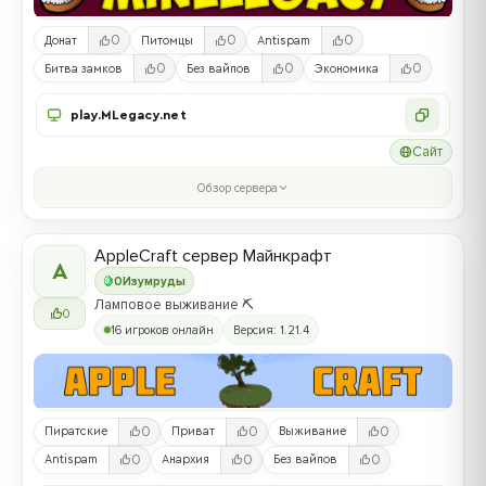
0
0
0
Донат
Питомцы
Antispam
0
0
0
Битва замков
Без вайпов
Экономика
play.MLegacy.net
Сайт
Обзор сервера
AppleCraft сервер Майнкрафт
A
0
Изумруды
Ламповое выживание ⛏️
0
16 игроков онлайн
Версия: 1.21.4
0
0
0
Пиратские
Приват
Выживание
0
0
0
Antispam
Анархия
Без вайпов