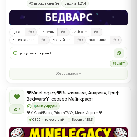
0 игроков онлайн
Версия: 1.21.4
0
0
0
Донат
Питомцы
Antispam
0
0
0
Битва замков
Без вайпов
Экономика
play.mclucky.net
Сайт
Обзор сервера
❤️MineLegacy❤️Выживание, Анархия, Гриф,
❤
BedWars💎 сервер Майнкрафт
0
Изумруды
0
❤️⚡️ СкайБлок, PrisonEVO, Мини-Игры ⚡️❤️
10320 игроков онлайн
Версия: 1.16.5