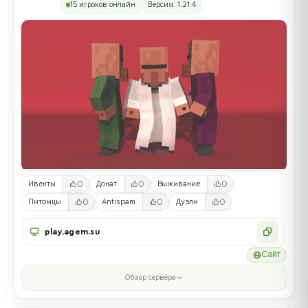
15 игроков онлайн
Версия: 1.21.4
0
0
0
Ивенты
Донат
Выживание
0
0
0
Питомцы
Antispam
Дуэли
play.agem.su
Сайт
Обзор сервера