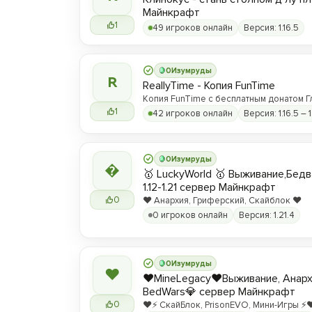
Майнкрафт
1
49 игроков онлайн
Версия: 1.16.5
0
Изумруды
R
ReallyTime - Копия FunTime
Копия FunTime с бесплатным донатом Г
1
42 игроков онлайн
Версия: 1.16.5 – 1
0
Изумруды

🥇 LuckyWorld 🥇 Выживание,Бед
1.12-1.21 сервер Майнкрафт
0
❤️ Анархия, Гриферский, Скайблок ❤️
0 игроков онлайн
Версия: 1.21.4
0
Изумруды
❤
❤️MineLegacy❤️Выживание, Анарх
BedWars💎 сервер Майнкрафт
0
❤️⚡️ СкайБлок, PrisonEVO, Мини-Игры ⚡️❤