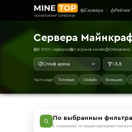
Сервера
Рейтинг
Сервера Майнкрафт
5 000+ серверов
0 игроков онлайн
Обновлено: 
Сплиф арена
1.8.8
Часто ищут:
Топовые
Онлайн
Большие
По выбранным фильтра
К сожалению, по вашим критериям поиска н