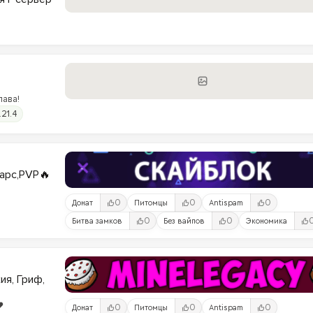
лава!
.21.4
варс,PVP🔥
0
0
0
Донат
Питомцы
Antispam
0
0
Битва замков
Без вайпов
Экономика
ия, Гриф,
️
0
0
0
Донат
Питомцы
Antispam