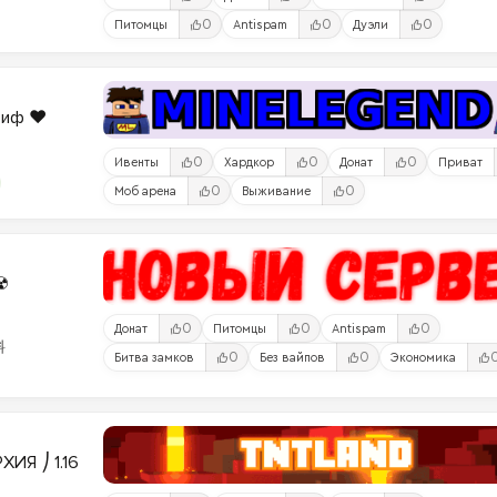
0
0
0
Питомцы
Antispam
Дуэли
риф ❤️
0
0
0
Ивенты
Хардкор
Донат
Приват
0
0
Моб арена
Выживание
☢
0
0
0
Донат
Питомцы
Antispam
料
0
0
Битва замков
Без вайпов
Экономика
ИЯ ⎠ 1.16