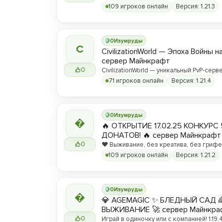
109 игроков онлайн
Версия: 1.21.3
0
Изумруды
C
CivilizationWorld — Эпоха Войны н
сервер Майнкрафт
0
CivilizationWorld — уникальный PvP-серве
Присоединяйся и стань частью эпическ
71 игроков онлайн
Версия: 1.21.4
противостояния между Альвами и Йотун
0
Изумруды

🔥 ОТКРЫТИЕ 17.02.25 КОНКУРС 
ДОНАТОВ! 🔥 сервер Майнкрафт
0
❤️ Выживание, без креатива, без грифер
вы любите! ❤️
109 игроков онлайн
Версия: 1.21.2
0
Изумруды

💎 AGEMAGIC ✨ БЛЕДНЫЙ САД 
ВЫЖИВАНИЕ 🚀 сервер Майнкра
0
Играй в одиночку или с компанией! 1.19.4 