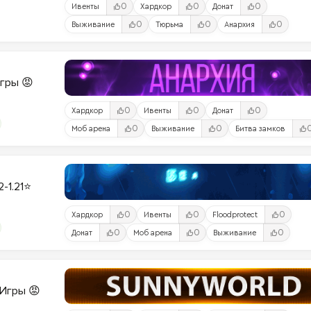
0
0
0
Ивенты
Хардкор
Донат
0
0
0
Выживание
Тюрьма
Анархия
Игры 😡
0
0
0
Хардкор
Ивенты
Донат
0
0
Моб арена
Выживание
Битва замков
2-1.21⭐
0
0
0
Хардкор
Ивенты
Floodprotect
0
0
0
Донат
Моб арена
Выживание
и-Игры 😡