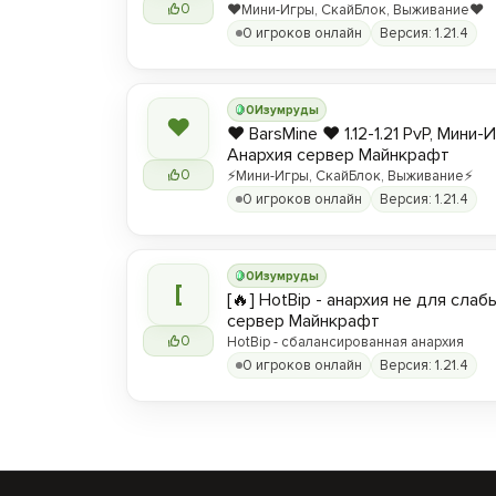
0
❤️Мини-Игры, СкайБлок, Выживание❤️
0 игроков онлайн
Версия: 1.21.4
0
Изумруды
❤
❤️ BarsMine ❤️ 1.12-1.21 PvP, Мини-
Анархия сервер Майнкрафт
0
⚡Мини-Игры, СкайБлок, Выживание⚡
0 игроков онлайн
Версия: 1.21.4
0
Изумруды
[
[🔥] HotBip - анархия не для слабы
сервер Майнкрафт
0
HotBip - сбалансированная анархия
0 игроков онлайн
Версия: 1.21.4