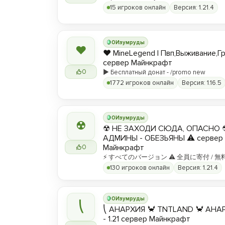
15 игроков онлайн
Версия: 1.21.4
0
Изумруды
❤
❤️ MineLegend | Пвп,Выживание,Г
сервер Майнкрафт
0
▶️ Бесплатный донат - /promo new
1772 игроков онлайн
Версия: 1.16.5
0
Изумруды
☢
☢ НЕ ЗАХОДИ СЮДА, ОПАСНО 
АДМИНЫ - ОБЕЗЬЯНЫ ⚠ сервер
Майнкрафт
0
⚡ すべてのバージョン ⚠ 全員に寄付 / 無
130 игроков онлайн
Версия: 1.21.4
0
Изумруды
⎝
⎝ АНАРХИЯ 🦀 TNTLAND 🦀 АНАРХ
- 1.21 сервер Майнкрафт