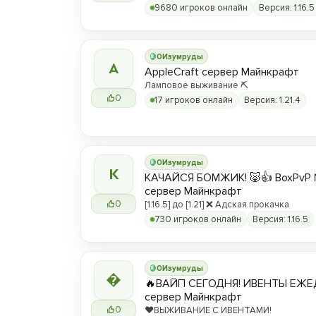
9680 игроков онлайн
Версия: 1.16.5
0
Изумруды
A
AppleCraft сервер Майнкрафт
Ламповое выживание ⛏️
0
17 игроков онлайн
Версия: 1.21.4
0
Изумруды
К
КАЧАЙСЯ БОМЖИК! 🐷👍 BoxPvP 
сервер Майнкрафт
0
[1.16.5] до [1.21] ❌ Адская прокачка
730 игроков онлайн
Версия: 1.16.5
0
Изумруды

🔥ВАЙП СЕГОДНЯ! ИВЕНТЫ ЕЖЕ
сервер Майнкрафт
0
❤️ВЫЖИВАНИЕ С ИВЕНТАМИ!