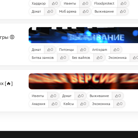
0
0
0
Хардкор
Ивенты
Floodprotect
0
0
0
Донат
Моб арена
Выживание
Игры 😡
0
0
0
Донат
Питомцы
Antispam
0
0
Битва замков
Без вайпов
Экономика
х [🔥]
0
0
0
Ивенты
Донат
Выживание
0
0
0
Анархия
Кейсы
Экономика