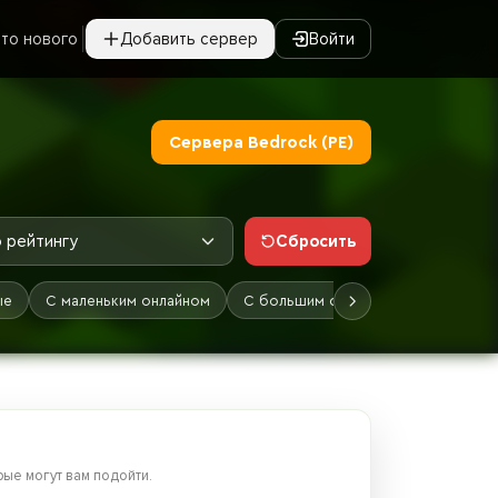
то нового
Добавить сервер
Войти
Сервера Bedrock (PE)
Сбросить
 рейтингу
ые
С маленьким онлайном
С большим онлайном
Лучшие
ые могут вам подойти.