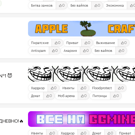
0
0
Битва замков
Без вайпов
Экономика
0
0
0
Пиратские
Приват
Выживание
0
0
0
Antispam
Анархия
Без вайпов
№1 😈
0
0
0
Хардкор
Ивенты
Floodprotect
0
0
0
Донат
Моб арена
Питомцы
ДНЕВНО!🔥
0
0
0
Ивенты
Хардкор
Донат
Приват