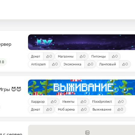
Сервер
0
0
0
Донат
Магазины
Питомцы
1.8
0
0
0
Antispam
Экономика
Ламповый
и-Игры 😈😈
0
0
0
Хардкор
Ивенты
Floodprotect
0
0
0
Донат
Моб арена
Выживание
я г сервер