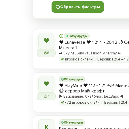
Сбросить фильтры
0
Изумруды
❤
❤️ Lunaverse ❤️ 1.21.4 - 26.1.2 🌙 
Minecraft
8
➡️ SkyPvP, Survival, Prison, Anarchy ⬅️
1 игроков онлайн
Версия: 1.21.4 – 1.2
0
Изумруды
❤
❤️ PlayMine ❤️ 1.12 - 1.21 PvP, Мин
😈 сервер Майнкрафт
3
▶️ Выживание, Скайблок, БедВарс ◀️
1772 игроков онлайн
Версия: 1.21.4
0
Изумруды
К
Клинокус - стань столпом д лу пл