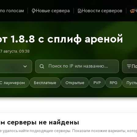
 по голосам
Новые сервера
Новости серверов
Ч
 1.8.8 с сплиф ареной
7 августа, 09:38
По
С лаунчером
Бесплатные
Открытые
PVP
RPG
Пуст
м серверы не найдены
е удалось найти подходящие серверы. Показали похожие варианты, котор