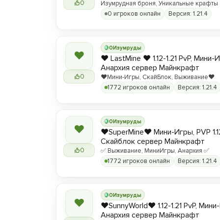
0
Изумрудная броня, Уникальные крафты
0 игроков онлайн
Версия: 1.21.4
0
Изумруды
❤
❤️ LastMine ❤️ 1.12-1.21 PvP, Мини-
Анархия сервер Майнкрафт
0
❤️Мини-Игры, СкайБлок, Выживание❤️
1772 игроков онлайн
Версия: 1.21.4
0
Изумруды
❤
❤️SuperMine❤️ Мини-Игры, PVP 1.1
Скайблок сервер Майнкрафт
0
✅ Выживание, МиниИгры, Анархия ✅
1772 игроков онлайн
Версия: 1.21.4
0
Изумруды
❤
❤️SunnyWorld❤️ 1.12-1.21 PvP, Мин
Анархия сервер Майнкрафт