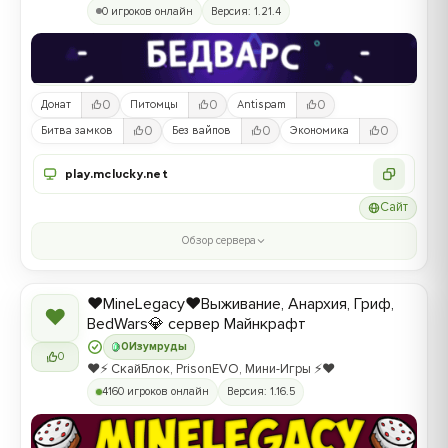
0 игроков онлайн
Версия: 1.21.4
0
0
0
Донат
Питомцы
Antispam
0
0
0
Битва замков
Без вайпов
Экономика
play.mclucky.net
Сайт
Обзор сервера
❤️MineLegacy❤️Выживание, Анархия, Гриф,
❤
BedWars💎 сервер Майнкрафт
0
Изумруды
0
❤️⚡️ СкайБлок, PrisonEVO, Мини-Игры ⚡️❤️
4160 игроков онлайн
Версия: 1.16.5