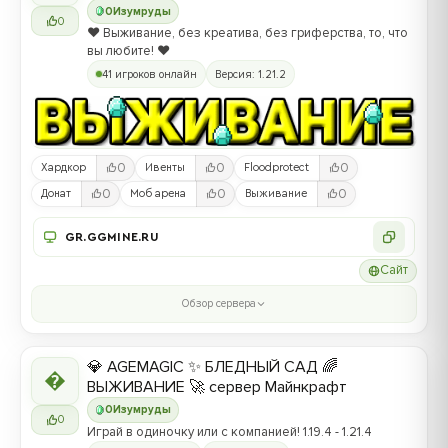
0
Изумруды
0
❤️ Выживание, без креатива, без гриферства, то, что
вы любите! ❤️
41 игроков онлайн
Версия: 1.21.2
0
0
0
Хардкор
Ивенты
Floodprotect
0
0
0
Донат
Моб арена
Выживание
GR.GGMINE.RU
Сайт
Обзор сервера
💎 AGEMAGIC ✨ БЛЕДНЫЙ САД 🌈

ВЫЖИВАНИЕ 🚀 сервер Майнкрафт
0
Изумруды
0
Играй в одиночку или с компанией! 1.19.4 - 1.21.4