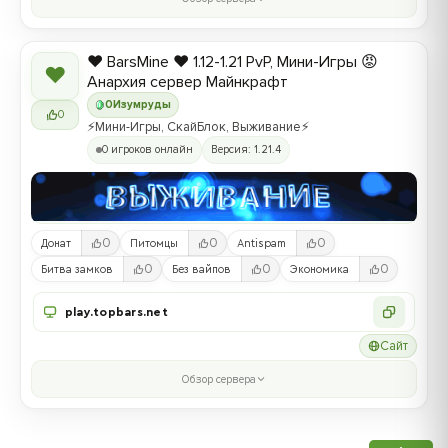
❤️ BarsMine ❤️ 1.12-1.21 PvP, Мини-Игры 😡
❤
Анархия сервер Майнкрафт
0
Изумруды
0
⚡Мини-Игры, СкайБлок, Выживание⚡
0 игроков онлайн
Версия: 1.21.4
0
0
0
Донат
Питомцы
Antispam
0
0
0
Битва замков
Без вайпов
Экономика
play.topbars.net
Сайт
Обзор сервера