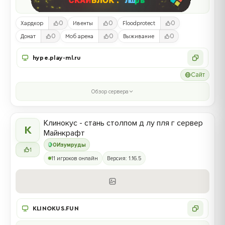
0
0
0
Хардкор
Ивенты
Floodprotect
0
0
0
Донат
Моб арена
Выживание
hype.play-ml.ru
Сайт
Обзор сервера
Клинокус - стань столпом д лу пля г сервер
К
Майнкрафт
0
Изумруды
1
11 игроков онлайн
Версия: 1.16.5
KLINOKUS.FUN