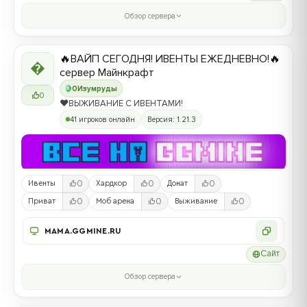
Обзор сервера
🔥ВАЙП СЕГОДНЯ! ИВЕНТЫ ЕЖЕДНЕВНО!🔥

сервер Майнкрафт
0
Изумруды
0
❤️ВЫЖИВАНИЕ С ИВЕНТАМИ!
41 игроков онлайн
Версия: 1.21.3
0
0
0
Ивенты
Хардкор
Донат
0
0
0
Приват
Моб арена
Выживание
MAMA.GGMINE.RU
Сайт
Обзор сервера