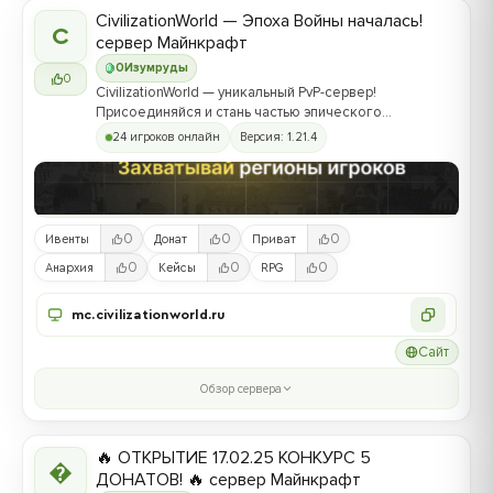
CivilizationWorld — Эпоха Войны началась!
C
сервер Майнкрафт
0
Изумруды
0
CivilizationWorld — уникальный PvP-сервер!
Присоединяйся и стань частью эпического
противостояния между Альвами и Йотунами!
24 игроков онлайн
Версия: 1.21.4
0
0
0
Ивенты
Донат
Приват
0
0
0
Анархия
Кейсы
RPG
mc.civilizationworld.ru
Сайт
Обзор сервера
🔥 ОТКРЫТИЕ 17.02.25 КОНКУРС 5

ДОНАТОВ! 🔥 сервер Майнкрафт