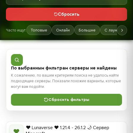
Сбросить
Часто ищут:
Топовые
Онлайн
Большие
С лаунчером
По выбранным фильтрам серверы не найдены
К сожалению, по вашим критериям поиска не удалось найти
подходящие серверы. Показали похожие варианты, которые
могут вам подойти.
Сбросить фильтры
❤️ Lunaverse ❤️ 1.21.4 - 26.1.2 🌙 Сервер
❤