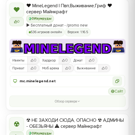
❤️ MineLegend | Пвп,Выживание,Гриф ❤️
❤
сервер Майнкрафт
0
Изумруды
0
▶️ Бесплатный донат - /promo new
536 игроков онлайн
Версия: 1.16.5
0
0
0
Ивенты
Хардкор
Донат
0
0
0
Приват
Моб арена
Выживание
mc.minelegend.net
Сайт
Обзор сервера
☢ НЕ ЗАХОДИ СЮДА, ОПАСНО ☢ АДМИНЫ
☢
- ОБЕЗЬЯНЫ ⚠ сервер Майнкрафт
0
Изумруды