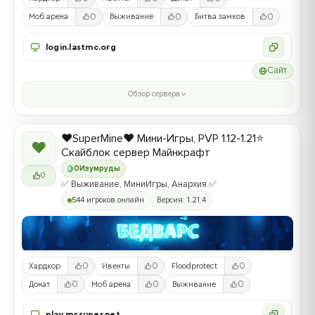
0
0
0
Моб арена
Выживание
Битва замков
login.lastmc.org
Сайт
Обзор сервера
❤️SuperMine❤️ Мини-Игры, PVP 1.12-1.21⭐
❤
Скайблок сервер Майнкрафт
0
Изумруды
0
✅ Выживание, МиниИгры, Анархия ✅
544 игроков онлайн
Версия: 1.21.4
0
0
0
Хардкор
Ивенты
Floodprotect
0
0
0
Донат
Моб арена
Выживание
play.mcsuper.net