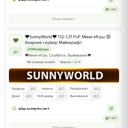
Сайт
Обзор сервера
❤️SunnyWorld❤️ 1.12-1.21 PvP, Мини-Игры 😡
❤
Анархия сервер Майнкрафт
0
Изумруды
0
❤️Мини-Игры, СкайБлок, Выживание❤️
0 игроков онлайн
Версия: 1.21.4
0
0
0
Хардкор
Ивенты
Floodprotect
0
0
0
Донат
Моб арена
Выживание
play.sunnymc.net
Сайт
Обзор сервера