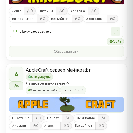
0
0
0
Донат
Питомцы
Antispam
0
0
0
Битва замков
Без вайпов
Экономика
play.MLegacy.net
Сайт
Обзор сервера
AppleCraft сервер Майнкрафт
A
0
Изумруды
Ламповое выживание ⛏️
0
9 игроков онлайн
Версия: 1.21.4
0
0
0
Пиратские
Приват
Выживание
0
0
0
Antispam
Анархия
Без вайпов