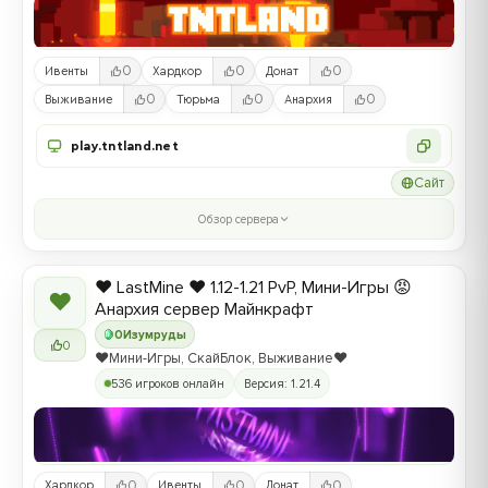
0
0
0
Ивенты
Хардкор
Донат
0
0
0
Выживание
Тюрьма
Анархия
play.tntland.net
Сайт
Обзор сервера
❤️ LastMine ❤️ 1.12-1.21 PvP, Мини-Игры 😡
❤
Анархия сервер Майнкрафт
0
Изумруды
0
❤️Мини-Игры, СкайБлок, Выживание❤️
536 игроков онлайн
Версия: 1.21.4
0
0
0
Хардкор
Ивенты
Донат