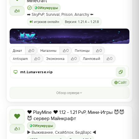
Minecraft
0
Изумруды
8
➡️ SkyPvP, Survival, Prison, Anarchy ⬅️
1 игроков онлайн
Версия: 1.21.4 – 1.21.8
0
0
0
Донат
Магазины
Питомцы
0
0
0
Antispam
Экономика
Ламповый
mt.Lunaverse.vip
Сайт
Обзор сервера
❤️ PlayMine ❤️ 1.12 - 1.21 PvP, Мини-Игры 😈😈
❤
😈 сервер Майнкрафт
0
Изумруды
3
▶️ Выживание, Скайблок, БедВарс ◀️