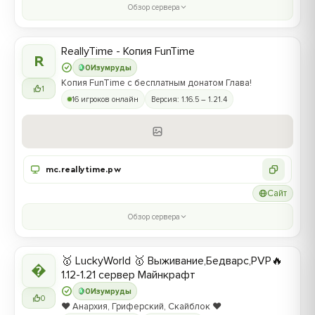
Обзор сервера
ReallyTime - Копия FunTime
R
0
Изумруды
Копия FunTime с бесплатным донатом Глава!
1
16 игроков онлайн
Версия: 1.16.5 – 1.21.4
mc.reallytime.pw
Сайт
Обзор сервера
🥇 LuckyWorld 🥇 Выживание,Бедварс,PVP🔥

1.12-1.21 сервер Майнкрафт
0
Изумруды
0
❤️ Анархия, Гриферский, Скайблок ❤️