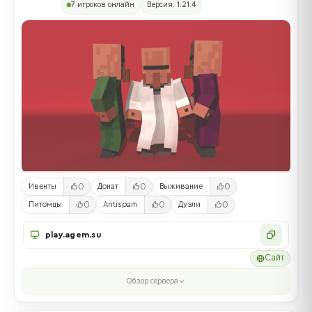
7 игроков онлайн
Версия: 1.21.4
0
0
0
Ивенты
Донат
Выживание
0
0
0
Питомцы
Antispam
Дуэли
play.agem.su
Сайт
Обзор сервера