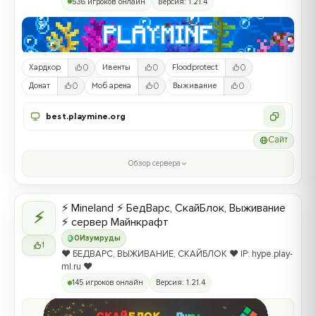
536 игроков онлайн
Версия: 1.21.4
0
0
0
Хардкор
Ивенты
Floodprotect
0
0
0
Донат
Моб арена
Выживание
best.playmine.org
Сайт
Обзор сервера
⚡ Mineland ⚡ БедВарс, СкайБлок, Выживание
⚡
⚡ сервер Майнкрафт
0
Изумруды
1
❤️ БЕДВАРС, ВЫЖИВАНИЕ, СКАЙБЛОК ❤️ IP: hype.play-
ml.ru ❤️
145 игроков онлайн
Версия: 1.21.4