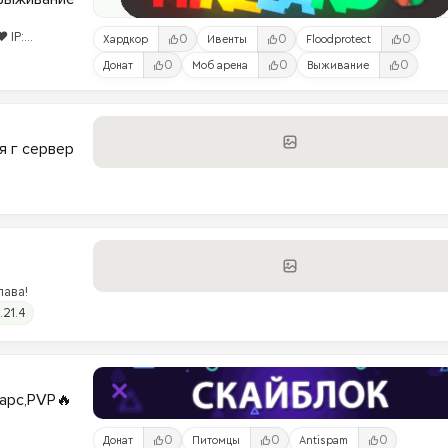
 IP:
0
0
0
Хардкор
Ивенты
Floodprotect
0
0
0
Донат
Моб арена
Выживание
я г сервер
лава!
.21.4
варс,PVP🔥
0
0
0
Донат
Питомцы
Antispam