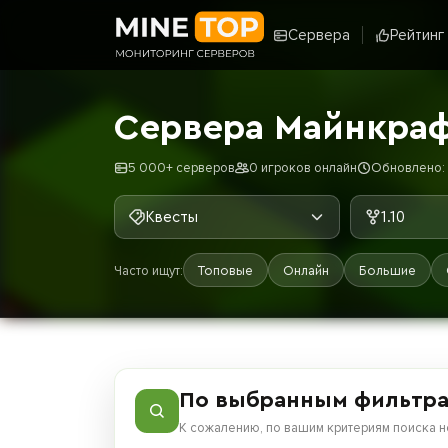
Сервера
Рейтинг
Сервера Майнкрафт
5 000+ серверов
0 игроков онлайн
Обновлено: 
Квесты
1.10
Часто ищут:
Топовые
Онлайн
Большие
По выбранным фильтра
К сожалению, по вашим критериям поиска н