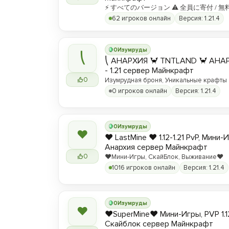
⚡ すべてのバージョン ⚠ 全員に寄付 / 無
62 игроков онлайн
Версия: 1.21.4
0
Изумруды
⎝
⎝ АНАРХИЯ 🦀 TNTLAND 🦀 АНАРХ
- 1.21 сервер Майнкрафт
0
Изумрудная броня, Уникальные крафты
0 игроков онлайн
Версия: 1.21.4
0
Изумруды
❤
❤️ LastMine ❤️ 1.12-1.21 PvP, Мини-
Анархия сервер Майнкрафт
0
❤️Мини-Игры, СкайБлок, Выживание❤️
1016 игроков онлайн
Версия: 1.21.4
0
Изумруды
❤
❤️SuperMine❤️ Мини-Игры, PVP 1.1
Скайблок сервер Майнкрафт