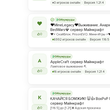
0 игроков онлайн
Версия: 1.21.4
0
Изумруды
❤
❤️MineLegacy❤️Выживание, Анарх
BedWars💎 сервер Майнкрафт
0
❤️⚡️ СкайБлок, PrisonEVO, Мини-Игры ⚡️❤
6992 игроков онлайн
Версия: 1.16.5
0
Изумруды
A
AppleCraft сервер Майнкрафт
Ламповое выживание ⛏️
0
16 игроков онлайн
Версия: 1.21.4
0
Изумруды
К
КАЧАЙСЯ БОМЖИК! 🐷👍 BoxPvP 
сервер Майнкрафт
0
[1.16.5] до [1.21] ❌ Адская прокачка