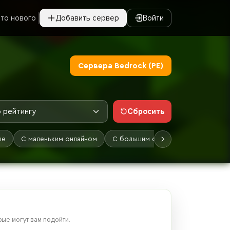
то нового
Добавить сервер
Войти
Сервера Bedrock (PE)
Сбросить
 рейтингу
ые
С маленьким онлайном
С большим онлайном
Лучшие
ые могут вам подойти.