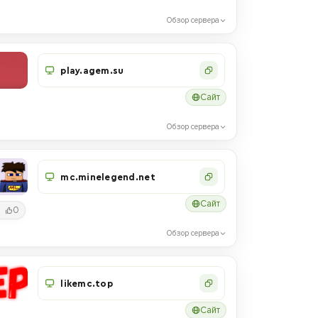
Обзор сервера
play.agem.su
Сайт
Обзор сервера
mc.minelegend.net
Сайт
0
Обзор сервера
likemc.top
Сайт