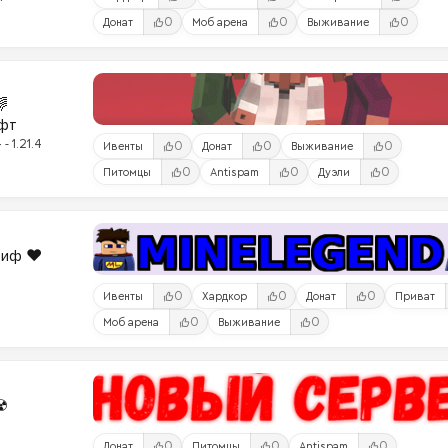
0
0
0
Донат
Моб арена
Выживание

фт
- 1.21.4
0
0
0
Ивенты
Донат
Выживание
0
0
0
Питомцы
Antispam
Дуэли
риф ❤️
0
0
0
Ивенты
Хардкор
Донат
Приват
0
0
Моб арена
Выживание
☢
0
0
0
Донат
Питомцы
Antispam