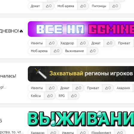
0
0
0
Донат
Моб арена
Питомцы
ДНЕВНО!🔥
0
0
0
Ивенты
Хардкор
Донат
Приват
0
0
Моб арена
Выживание
ачалась!
р!
0
0
0
Ивенты
Донат
Приват
Анархия
ого
0
0
Кейсы
RPG
ами!
5
ства, то, что
0
0
0
Хардкор
Ивенты
Floodprotect