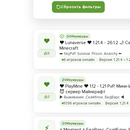
Сбросить фильтры
0
Изумруды
❤
❤️ Lunaverse ❤️ 1.21.4 - 26.1.2 🌙 
Minecraft
8
➡️ SkyPvP, Survival, Prison, Anarchy ⬅️
6 игроков онлайн
Версия: 1.21.4 – 1.
0
Изумруды
❤
❤️ PlayMine ❤️ 1.12 - 1.21 PvP, Мин
😈 сервер Майнкрафт
3
▶️ Выживание, Скайблок, БедВарс ◀️
1096 игроков онлайн
Версия: 1.21.4
0
Изумруды
⚡
⚡ Mineland ⚡ БедВарс, СкайБлок,