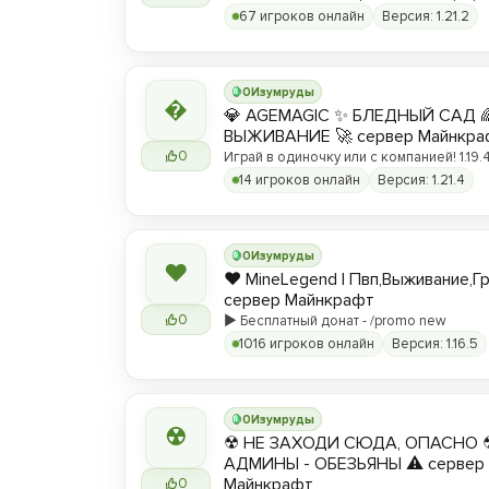
вы любите! ❤️
67 игроков онлайн
Версия: 1.21.2
0
Изумруды

💎 AGEMAGIC ✨ БЛЕДНЫЙ САД 
ВЫЖИВАНИЕ 🚀 сервер Майнкра
0
Играй в одиночку или с компанией! 1.19.4 
14 игроков онлайн
Версия: 1.21.4
0
Изумруды
❤
❤️ MineLegend | Пвп,Выживание,Г
сервер Майнкрафт
0
▶️ Бесплатный донат - /promo new
1016 игроков онлайн
Версия: 1.16.5
0
Изумруды
☢
☢ НЕ ЗАХОДИ СЮДА, ОПАСНО 
АДМИНЫ - ОБЕЗЬЯНЫ ⚠ сервер
Майнкрафт
0