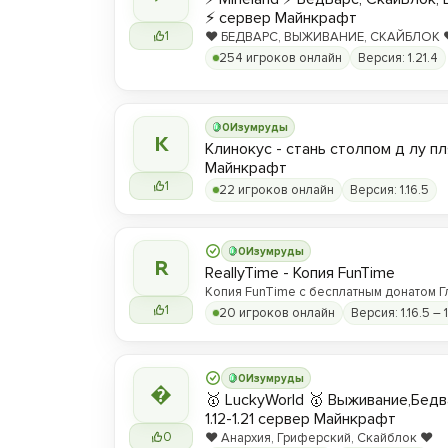
⚡ сервер Майнкрафт
1
❤️ БЕДВАРС, ВЫЖИВАНИЕ, СКАЙБЛОК ❤️
hype.play-ml.ru ❤️
254 игроков онлайн
Версия: 1.21.4
0
Изумруды
К
Клинокус - стань столпом д лу пл
Майнкрафт
1
22 игроков онлайн
Версия: 1.16.5
0
Изумруды
R
ReallyTime - Копия FunTime
Копия FunTime с бесплатным донатом Г
1
20 игроков онлайн
Версия: 1.16.5 – 1
0
Изумруды

🥇 LuckyWorld 🥇 Выживание,Бед
1.12-1.21 сервер Майнкрафт
0
❤️ Анархия, Гриферский, Скайблок ❤️