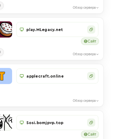
0
Обзор сервера
play.MLegacy.net
Сайт
0
Обзор сервера
applecraft.online
Обзор сервера
Sosi.bomjpvp.top
Сайт