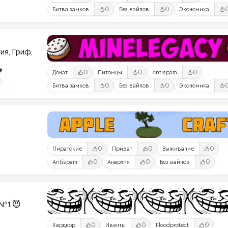
0
0
Битва замков
Без вайпов
Экономика
ия, Гриф,
️
0
0
0
Донат
Питомцы
Antispam
0
0
Битва замков
Без вайпов
Экономика
0
0
0
Пиратские
Приват
Выживание
0
0
0
Antispam
Анархия
Без вайпов
№1 😈
0
0
0
Хардкор
Ивенты
Floodprotect