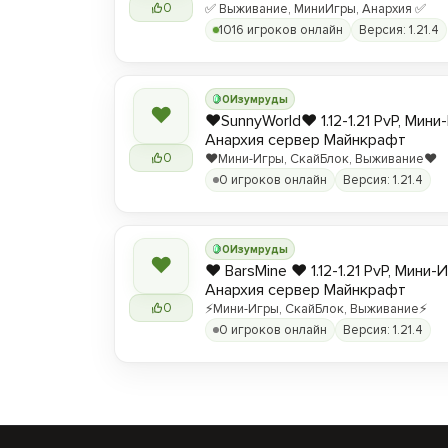
0
✅ Выживание, МиниИгры, Анархия ✅
1016 игроков онлайн
Версия: 1.21.4
0
Изумруды
❤
❤️SunnyWorld❤️ 1.12-1.21 PvP, Мин
Анархия сервер Майнкрафт
0
❤️Мини-Игры, СкайБлок, Выживание❤️
0 игроков онлайн
Версия: 1.21.4
0
Изумруды
❤
❤️ BarsMine ❤️ 1.12-1.21 PvP, Мини-
Анархия сервер Майнкрафт
0
⚡Мини-Игры, СкайБлок, Выживание⚡
0 игроков онлайн
Версия: 1.21.4