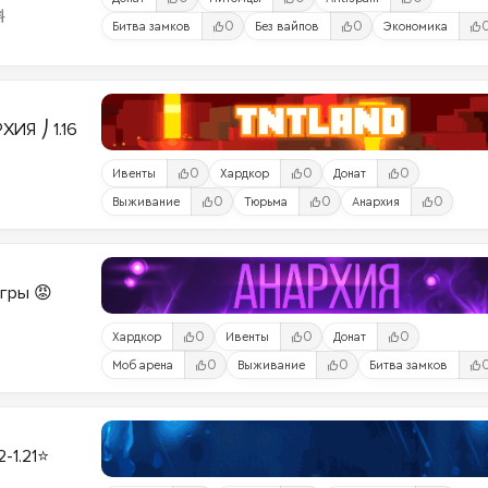
料
0
0
Битва замков
Без вайпов
Экономика
ИЯ ⎠ 1.16
0
0
0
Ивенты
Хардкор
Донат
0
0
0
Выживание
Тюрьма
Анархия
Игры 😡
0
0
0
Хардкор
Ивенты
Донат
0
0
Моб арена
Выживание
Битва замков
2-1.21⭐