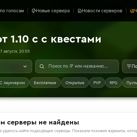
 по голосам
Новые сервера
Новости серверов
Ч
 1.10 с с квестами
7 августа, 20:55
По
С лаунчером
Бесплатные
Открытые
PVP
RPG
Пуст
м серверы не найдены
е удалось найти подходящие серверы. Показали похожие варианты, котор