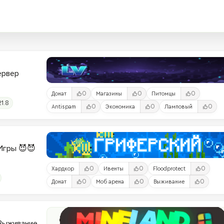
Сервер
0
0
0
Донат
Магазины
Питомцы
21.8
0
0
0
Antispam
Экономика
Ламповый
и-Игры 😈😈
0
0
0
Хардкор
Ивенты
Floodprotect
0
0
0
Донат
Моб арена
Выживание
 Выживание