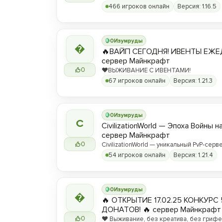
466 игроков онлайн
Версия: 1.16.5
0
Изумруды

🔥ВАЙП СЕГОДНЯ! ИВЕНТЫ ЕЖЕ
сервер Майнкрафт
0
❤️ВЫЖИВАНИЕ С ИВЕНТАМИ!
67 игроков онлайн
Версия: 1.21.3
0
Изумруды
C
CivilizationWorld — Эпоха Войны н
сервер Майнкрафт
0
CivilizationWorld — уникальный PvP-серве
Присоединяйся и стань частью эпическ
54 игроков онлайн
Версия: 1.21.4
противостояния между Альвами и Йотун
0
Изумруды

🔥 ОТКРЫТИЕ 17.02.25 КОНКУРС 
ДОНАТОВ! 🔥 сервер Майнкрафт
0
❤️ Выживание, без креатива, без грифер