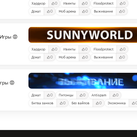
0
0
0
Хардкор
Ивенты
Floodprotect
0
0
0
Донат
Моб арена
Выживание
и-Игры 😡
0
0
0
Хардкор
Ивенты
Floodprotect
0
0
0
Донат
Моб арена
Выживание
Игры 😡
0
0
0
Донат
Питомцы
Antispam
0
0
Битва замков
Без вайпов
Экономика