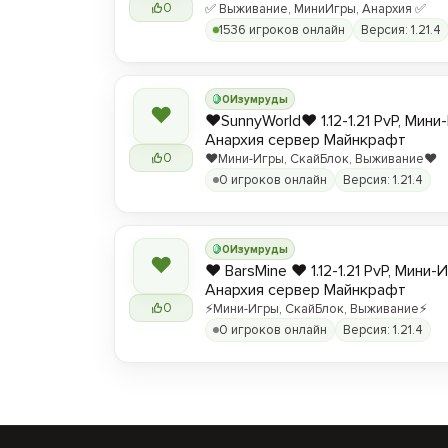
0
✅ Выживание, МиниИгры, Анархия ✅
1536 игроков онлайн
Версия: 1.21.4
0
Изумруды
❤
❤️SunnyWorld❤️ 1.12-1.21 PvP, Мин
Анархия сервер Майнкрафт
0
❤️Мини-Игры, СкайБлок, Выживание❤️
0 игроков онлайн
Версия: 1.21.4
0
Изумруды
❤
❤️ BarsMine ❤️ 1.12-1.21 PvP, Мини-
Анархия сервер Майнкрафт
0
⚡Мини-Игры, СкайБлок, Выживание⚡
0 игроков онлайн
Версия: 1.21.4