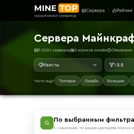
Сервера
Рейтинг
Сервера Майнкрафт
5 000+ серверов
0 игроков онлайн
Обновлено: 9
Квесты
1.8.8
Часто ищут:
Топовые
Онлайн
Большие
По выбранным фильтра
К сожалению, по вашим критериям поиска н