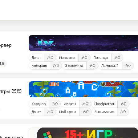
Сервер
0
0
0
Донат
Магазины
Питомцы
1.8
0
0
0
Antispam
Экономика
Ламповый
и-Игры 😈😈
0
0
0
Хардкор
Ивенты
Floodprotect
0
0
0
Донат
Моб арена
Выживание
 Выживание