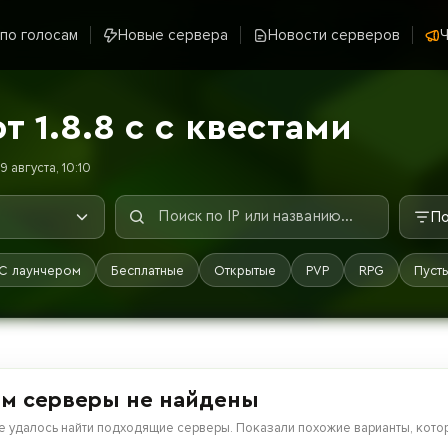
 по голосам
Новые сервера
Новости серверов
Ч
 1.8.8 с с квестами
 августа, 10:10
По
С лаунчером
Бесплатные
Открытые
PVP
RPG
Пуст
м серверы не найдены
е удалось найти подходящие серверы. Показали похожие варианты, котор