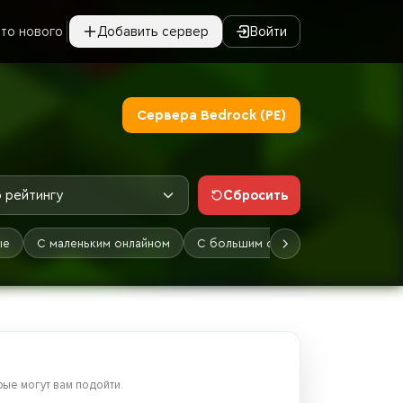
то нового
Добавить сервер
Войти
Сервера Bedrock (PE)
Сбросить
 рейтингу
ые
С маленьким онлайном
С большим онлайном
Лучшие
ые могут вам подойти.