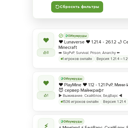
Сбросить фильтры
0
Изумруды
❤
❤️ Lunaverse ❤️ 1.21.4 - 26.1.2 🌙 
Minecraft
8
➡️ SkyPvP, Survival, Prison, Anarchy ⬅️
1 игроков онлайн
Версия: 1.21.4 – 1.2
0
Изумруды
❤
❤️ PlayMine ❤️ 1.12 - 1.21 PvP, Мин
😈 сервер Майнкрафт
1
▶️ Выживание, Скайблок, БедВарс ◀️
1536 игроков онлайн
Версия: 1.21.4
0
Изумруды
⚡
⚡ Mineland ⚡ БедВарс, СкайБлок,