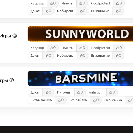
0
0
0
Хардкор
Ивенты
Floodprotect
0
0
0
Донат
Моб арена
Выживание
и-Игры 😡
0
0
0
Хардкор
Ивенты
Floodprotect
0
0
0
Донат
Моб арена
Выживание
Игры 😡
0
0
0
Донат
Питомцы
Antispam
0
0
Битва замков
Без вайпов
Экономика