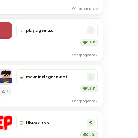
Обзор сервера
play.agem.su
Сайт
Обзор сервера
mc.minelegend.net
Сайт
0
Обзор сервера
likemc.top
Сайт