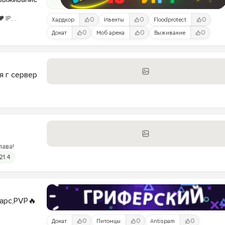
 IP:
0
0
0
Хардкор
Ивенты
Floodprotect
0
0
0
Донат
Моб арена
Выживание
я г сервер
лава!
21.4
варс,PVP🔥
0
0
0
Донат
Питомцы
Antispam