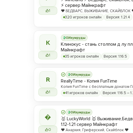
⚡ сервер Майнкрафт
1
❤️ БЕДВАРС, ВЫЖИВАНИЕ, СКАЙБЛОК ❤️
hype.play-ml.ru ❤️
320 игроков онлайн
Версия: 1.21.4
0
Изумруды
К
Клинокус - стань столпом д лу пл
Майнкрафт
1
35 игроков онлайн
Версия: 1.16.5
0
Изумруды
R
ReallyTime - Копия FunTime
Копия FunTime с бесплатным донатом Г
1
41 игроков онлайн
Версия: 1.16.5 – 1.
0
Изумруды

🥇 LuckyWorld 🥇 Выживание,Бед
1.12-1.21 сервер Майнкрафт
0
❤️ Анархия, Гриферский, Скайблок ❤️