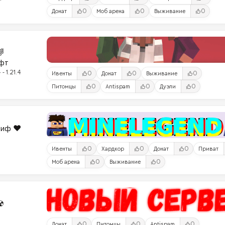
0
0
0
Донат
Моб арена
Выживание

фт
- 1.21.4
0
0
0
Ивенты
Донат
Выживание
0
0
0
Питомцы
Antispam
Дуэли
риф ❤️
0
0
0
Ивенты
Хардкор
Донат
Приват
0
0
Моб арена
Выживание
☢
0
0
0
Донат
Питомцы
Antispam