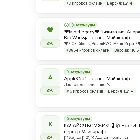
0 игроков онлайн
Версия: 1.21.4
0
Изумруды
❤
❤️MineLegacy❤️Выживание, Анарх
BedWars💎 сервер Майнкрафт
0
❤️⚡️ СкайБлок, PrisonEVO, Мини-Игры ⚡️❤
8864 игроков онлайн
Версия: 1.16.5
0
Изумруды
A
AppleCraft сервер Майнкрафт
Ламповое выживание ⛏️
0
16 игроков онлайн
Версия: 1.21.4
0
Изумруды
К
КАЧАЙСЯ БОМЖИК! 🐷👍 BoxPvP 
сервер Майнкрафт
0
[1.16.5] до [1.21] ❌ Адская прокачка