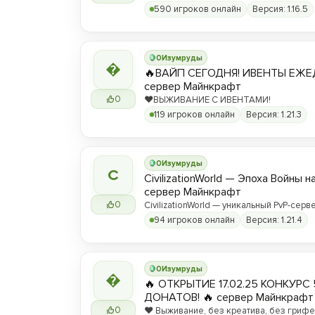
590 игроков онлайн
Версия: 1.16.5
0
Изумруды

🔥ВАЙП СЕГОДНЯ! ИВЕНТЫ ЕЖЕ
сервер Майнкрафт
0
❤️ВЫЖИВАНИЕ С ИВЕНТАМИ!
119 игроков онлайн
Версия: 1.21.3
0
Изумруды
C
CivilizationWorld — Эпоха Войны н
сервер Майнкрафт
0
CivilizationWorld — уникальный PvP-серве
Присоединяйся и стань частью эпическ
94 игроков онлайн
Версия: 1.21.4
противостояния между Альвами и Йотун
0
Изумруды

🔥 ОТКРЫТИЕ 17.02.25 КОНКУРС 
ДОНАТОВ! 🔥 сервер Майнкрафт
0
❤️ Выживание, без креатива, без грифер