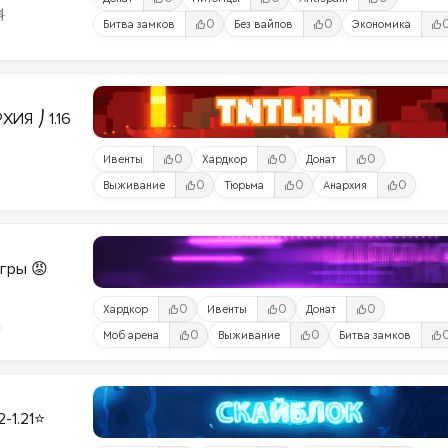
料
0
0
Битва замков
Без вайпов
Экономика
ИЯ ⎠ 1.16
0
0
0
Ивенты
Хардкор
Донат
0
0
0
Выживание
Тюрьма
Анархия
Игры 😡
0
0
0
Хардкор
Ивенты
Донат
0
0
Моб арена
Выживание
Битва замков
2-1.21⭐