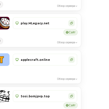
0
Обзор сервера
play.MLegacy.net
Сайт
0
Обзор сервера
applecraft.online
Обзор сервера
Sosi.bomjpvp.top
Сайт