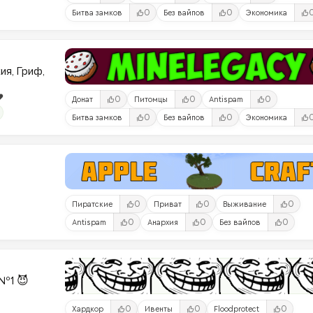
0
0
Битва замков
Без вайпов
Экономика
ия, Гриф,
️
0
0
0
Донат
Питомцы
Antispam
0
0
Битва замков
Без вайпов
Экономика
0
0
0
Пиратские
Приват
Выживание
0
0
0
Antispam
Анархия
Без вайпов
№1 😈
0
0
0
Хардкор
Ивенты
Floodprotect