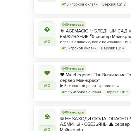
вы любите! ❤️
119 игроков онлайн
Версия: 1.21.2
0
Изумруды

💎 AGEMAGIC ✨ БЛЕДНЫЙ САД 
ВЫЖИВАНИЕ 🚀 сервер Майнкра
0
Играй в одиночку или с компанией! 1.19.4 
15 игроков онлайн
Версия: 1.21.4
0
Изумруды
❤
❤️ MineLegend | Пвп,Выживание,Г
сервер Майнкрафт
0
▶️ Бесплатный донат - /promo new
1536 игроков онлайн
Версия: 1.16.5
0
Изумруды
☢
☢ НЕ ЗАХОДИ СЮДА, ОПАСНО 
АДМИНЫ - ОБЕЗЬЯНЫ ⚠ сервер
Майнкрафт
0