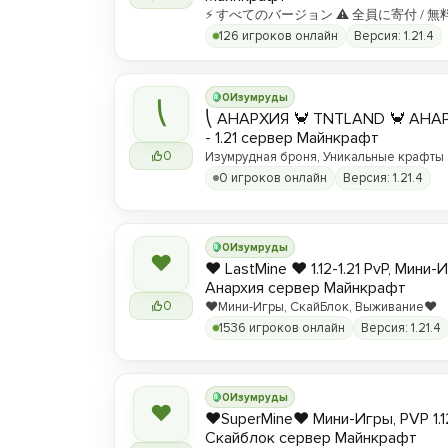
⚡ すべてのバージョン ⚠ 全員に寄付 / 無
126 игроков онлайн
Версия: 1.21.4
0
Изумруды
⎝
⎝ АНАРХИЯ 🦀 TNTLAND 🦀 АНАРХ
- 1.21 сервер Майнкрафт
0
Изумрудная броня, Уникальные крафты
0 игроков онлайн
Версия: 1.21.4
0
Изумруды
❤
❤️ LastMine ❤️ 1.12-1.21 PvP, Мини-
Анархия сервер Майнкрафт
0
❤️Мини-Игры, СкайБлок, Выживание❤️
1536 игроков онлайн
Версия: 1.21.4
0
Изумруды
❤
❤️SuperMine❤️ Мини-Игры, PVP 1.1
Скайблок сервер Майнкрафт