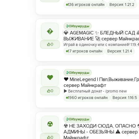
вы любите! ❤️
136 игроков онлайн
Версия: 1.21.2
0
Изумруды

💎 AGEMAGIC ✨ БЛЕДНЫЙ САД 
ВЫЖИВАНИЕ 🚀 сервер Майнкра
0
Играй в одиночку или с компанией! 1.19.4 
17 игроков онлайн
Версия: 1.21.4
0
Изумруды
❤
❤️ MineLegend | Пвп,Выживание,Г
сервер Майнкрафт
0
▶️ Бесплатный донат - /promo new
1960 игроков онлайн
Версия: 1.16.5
0
Изумруды
☢
☢ НЕ ЗАХОДИ СЮДА, ОПАСНО 
АДМИНЫ - ОБЕЗЬЯНЫ ⚠ сервер
Майнкрафт
0