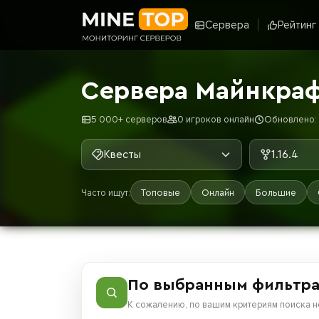
Сервера
Рейтинг
Сервера Майнкрафт
5 000+ серверов
0 игроков онлайн
Обновлено: 7
Квесты
1.16.4
Часто ищут:
Топовые
Онлайн
Большие
По выбранным фильтра
К сожалению, по вашим критериям поиска н