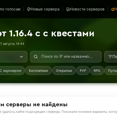
 по голосам
Новые сервера
Новости серверов
Ч
 1.16.4 с с квестами
 августа, 14:44
По
С лаунчером
Бесплатные
Открытые
PVP
RPG
Пуст
м серверы не найдены
е удалось найти подходящие серверы. Показали похожие варианты, котор