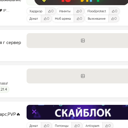
 IP:
0
0
0
Хардкор
Ивенты
Floodprotect
0
0
0
Донат
Моб арена
Выживание
я г сервер
лава!
.21.4
варс,PVP🔥
0
0
0
Донат
Питомцы
Antispam