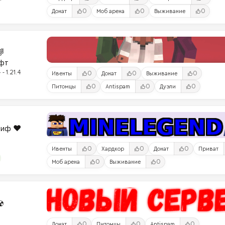
0
0
0
Донат
Моб арена
Выживание

фт
- 1.21.4
0
0
0
Ивенты
Донат
Выживание
0
0
0
Питомцы
Antispam
Дуэли
риф ❤️
0
0
0
Ивенты
Хардкор
Донат
Приват
0
0
Моб арена
Выживание
☢
0
0
0
Донат
Питомцы
Antispam