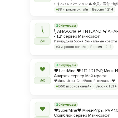
⚡ すべてのバージョン ⚠ 全員に寄付 / 無
88 игроков онлайн
Версия: 1.21.4
0
Изумруды
⎝
⎝ АНАРХИЯ 🦀 TNTLAND 🦀 АНАРХ
- 1.21 сервер Майнкрафт
0
Изумрудная броня, Уникальные крафты
0 игроков онлайн
Версия: 1.21.4
0
Изумруды
❤
❤️ LastMine ❤️ 1.12-1.21 PvP, Мини-
Анархия сервер Майнкрафт
0
❤️Мини-Игры, СкайБлок, Выживание❤️
1960 игроков онлайн
Версия: 1.21.4
0
Изумруды
❤
❤️SuperMine❤️ Мини-Игры, PVP 1.1
Скайблок сервер Майнкрафт