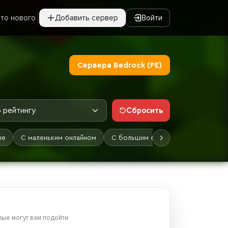
то нового
Добавить сервер
Войти
Сервера Bedrock (PE)
Сбросить
 рейтингу
ые
С маленьким онлайном
С большим онлайном
Лучшие
ые могут вам подойти.