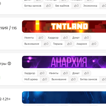
料
0
0
Битва замков
Без вайпов
Экономика
ИЯ ⎠ 1.16
0
0
0
Ивенты
Хардкор
Донат
0
0
0
Выживание
Тюрьма
Анархия
Игры 😡
0
0
0
Хардкор
Ивенты
Донат
0
0
Моб арена
Выживание
Битва замков
2-1.21⭐