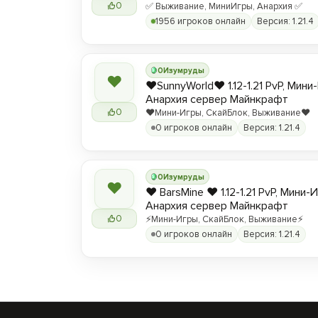
0
✅ Выживание, МиниИгры, Анархия ✅
1956 игроков онлайн
Версия: 1.21.4
0
Изумруды
❤
❤️SunnyWorld❤️ 1.12-1.21 PvP, Мин
Анархия сервер Майнкрафт
0
❤️Мини-Игры, СкайБлок, Выживание❤️
0 игроков онлайн
Версия: 1.21.4
0
Изумруды
❤
❤️ BarsMine ❤️ 1.12-1.21 PvP, Мини-
Анархия сервер Майнкрафт
0
⚡Мини-Игры, СкайБлок, Выживание⚡
0 игроков онлайн
Версия: 1.21.4