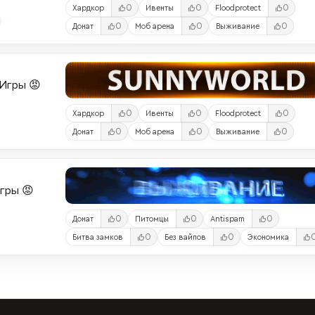
0
0
0
Хардкор
Ивенты
Floodprotect
0
0
0
Донат
Моб арена
Выживание
и-Игры 😡
0
0
0
Хардкор
Ивенты
Floodprotect
0
0
0
Донат
Моб арена
Выживание
Игры 😡
0
0
0
Донат
Питомцы
Antispam
0
0
Битва замков
Без вайпов
Экономика