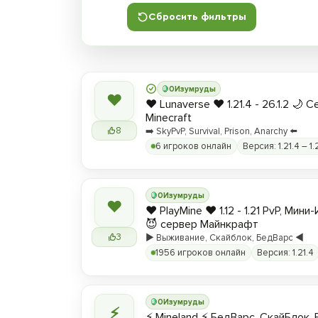
Сбросить фильтры
0
Изумруды
❤
❤️ Lunaverse ❤️ 1.21.4 - 26.1.2 🌙 
Minecraft
8
➡️ SkyPvP, Survival, Prison, Anarchy ⬅️
6 игроков онлайн
Версия: 1.21.4 – 1.
0
Изумруды
❤
❤️ PlayMine ❤️ 1.12 - 1.21 PvP, Мин
😈 сервер Майнкрафт
3
▶️ Выживание, Скайблок, БедВарс ◀️
1956 игроков онлайн
Версия: 1.21.4
0
Изумруды
⚡
⚡ Mineland ⚡ БедВарс, СкайБлок,