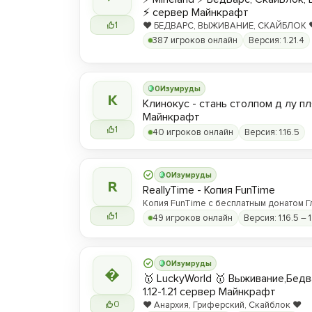
⚡ сервер Майнкрафт
1
❤️ БЕДВАРС, ВЫЖИВАНИЕ, СКАЙБЛОК ❤️
hype.play-ml.ru ❤️
387 игроков онлайн
Версия: 1.21.4
0
Изумруды
К
Клинокус - стань столпом д лу пл
Майнкрафт
1
40 игроков онлайн
Версия: 1.16.5
0
Изумруды
R
ReallyTime - Копия FunTime
Копия FunTime с бесплатным донатом Г
1
49 игроков онлайн
Версия: 1.16.5 – 1
0
Изумруды

🥇 LuckyWorld 🥇 Выживание,Бед
1.12-1.21 сервер Майнкрафт
0
❤️ Анархия, Гриферский, Скайблок ❤️