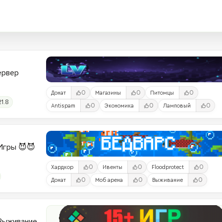
Сервер
0
0
0
Донат
Магазины
Питомцы
21.8
0
0
0
Antispam
Экономика
Ламповый
и-Игры 😈😈
0
0
0
Хардкор
Ивенты
Floodprotect
0
0
0
Донат
Моб арена
Выживание
 Выживание