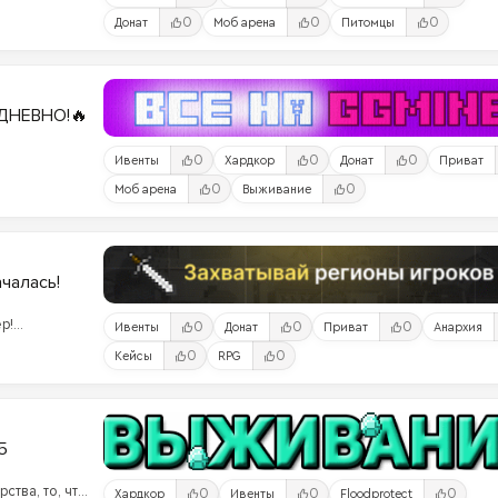
0
0
0
Донат
Моб арена
Питомцы
ДНЕВНО!🔥
0
0
0
Ивенты
Хардкор
Донат
Приват
0
0
Моб арена
Выживание
ачалась!
р!
0
0
0
Ивенты
Донат
Приват
Анархия
ого
0
0
Кейсы
RPG
ами!
5
ства, то, что
0
0
0
Хардкор
Ивенты
Floodprotect