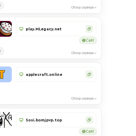
0
Обзор сервера
play.MLegacy.net
Сайт
0
Обзор сервера
applecraft.online
Обзор сервера
Sosi.bomjpvp.top
Сайт