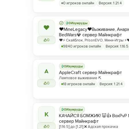
0 игроков онлайн
Версия: 1.21.4
0
Изумруды
❤
❤️MineLegacy❤️Выживание, Анарх
BedWars💎 сервер Майнкрафт
0
❤️⚡️ СкайБлок, PrisonEVO, Мини-Игры ⚡️❤
9840 игроков онлайн
Версия: 1.16.5
0
Изумруды
A
AppleCraft сервер Майнкрафт
Ламповое выживание ⛏️
0
18 игроков онлайн
Версия: 1.21.4
0
Изумруды
К
КАЧАЙСЯ БОМЖИК! 🐷👍 BoxPvP 
сервер Майнкрафт
0
[1.16.5] до [1.21] ❌ Адская прокачка