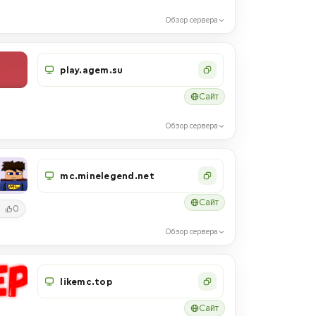
Обзор сервера
play.agem.su
Сайт
Обзор сервера
mc.minelegend.net
Сайт
0
Обзор сервера
likemc.top
Сайт