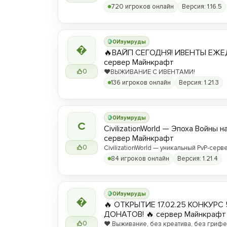
720 игроков онлайн
Версия: 1.16.5
0
Изумруды

🔥ВАЙП СЕГОДНЯ! ИВЕНТЫ ЕЖЕ
сервер Майнкрафт
0
❤️ВЫЖИВАНИЕ С ИВЕНТАМИ!
136 игроков онлайн
Версия: 1.21.3
0
Изумруды
C
CivilizationWorld — Эпоха Войны н
сервер Майнкрафт
0
CivilizationWorld — уникальный PvP-серве
Присоединяйся и стань частью эпическ
84 игроков онлайн
Версия: 1.21.4
противостояния между Альвами и Йотун
0
Изумруды

🔥 ОТКРЫТИЕ 17.02.25 КОНКУРС 
ДОНАТОВ! 🔥 сервер Майнкрафт
0
❤️ Выживание, без креатива, без грифер