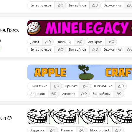
0
0
Битва замков
Без вайпов
Экономика
ия, Гриф,
️
0
0
0
Донат
Питомцы
Antispam
0
0
Битва замков
Без вайпов
Экономика
0
0
0
Пиратские
Приват
Выживание
0
0
0
Antispam
Анархия
Без вайпов
№1 😈
0
0
0
Хардкор
Ивенты
Floodprotect