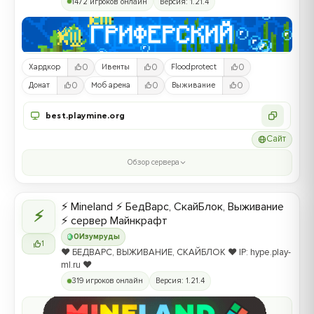
1472 игроков онлайн
Версия: 1.21.4
0
0
0
Хардкор
Ивенты
Floodprotect
0
0
0
Донат
Моб арена
Выживание
best.playmine.org
Сайт
Обзор сервера
⚡ Mineland ⚡ БедВарс, СкайБлок, Выживание
⚡
⚡ сервер Майнкрафт
0
Изумруды
1
❤️ БЕДВАРС, ВЫЖИВАНИЕ, СКАЙБЛОК ❤️ IP: hype.play-
ml.ru ❤️
319 игроков онлайн
Версия: 1.21.4