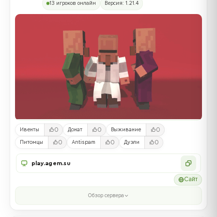
13 игроков онлайн
Версия: 1.21.4
0
0
0
Ивенты
Донат
Выживание
0
0
0
Питомцы
Antispam
Дуэли
play.agem.su
Сайт
Обзор сервера