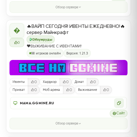
Обзор сервера
🔥ВАЙП СЕГОДНЯ! ИВЕНТЫ ЕЖЕДНЕВНО!🔥

сервер Майнкрафт
0
Изумруды
0
❤️ВЫЖИВАНИЕ С ИВЕНТАМИ!
98 игроков онлайн
Версия: 1.21.3
0
0
0
Ивенты
Хардкор
Донат
0
0
0
Приват
Моб арена
Выживание
MAMA.GGMINE.RU
Сайт
Обзор сервера