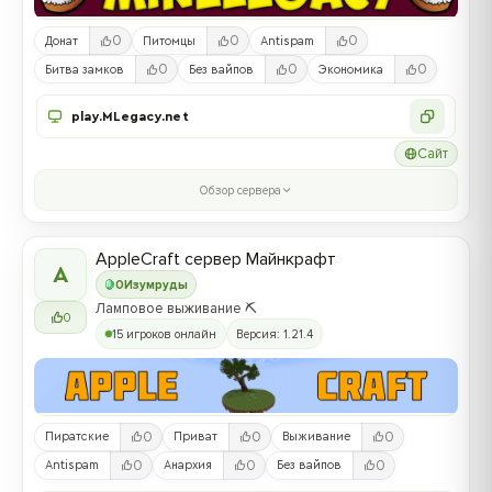
0
0
0
Донат
Питомцы
Antispam
0
0
0
Битва замков
Без вайпов
Экономика
play.MLegacy.net
Сайт
Обзор сервера
AppleCraft сервер Майнкрафт
A
0
Изумруды
Ламповое выживание ⛏️
0
15 игроков онлайн
Версия: 1.21.4
0
0
0
Пиратские
Приват
Выживание
0
0
0
Antispam
Анархия
Без вайпов