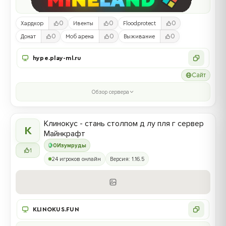
0
0
0
Хардкор
Ивенты
Floodprotect
0
0
0
Донат
Моб арена
Выживание
hype.play-ml.ru
Сайт
Обзор сервера
Клинокус - стань столпом д лу пля г сервер
К
Майнкрафт
0
Изумруды
1
24 игроков онлайн
Версия: 1.16.5
KLINOKUS.FUN