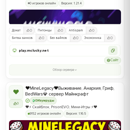
0 игроков онлайн
Версия: 1.21.4
0
0
0
Донат
Питомцы
Antispam
0
0
0
Битва замков
Без вайпов
Экономика
play.mclucky.net
Сайт
Обзор сервера
❤️MineLegacy❤️Выживание, Анархия, Гриф,
❤
BedWars💎 сервер Майнкрафт
0
Изумруды
0
❤️⚡️ СкайБлок, PrisonEVO, Мини-Игры ⚡️❤️
9152 игроков онлайн
Версия: 1.16.5