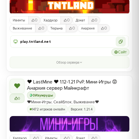
0
0
0
Ивенты
Хардкор
Донат
0
0
0
Выживание
Тюрьма
Анархия
play.tntland.net
Сайт
Обзор сервера
❤️ LastMine ❤️ 1.12-1.21 PvP, Мини-Игры 😡
❤
Анархия сервер Майнкрафт
0
Изумруды
0
❤️Мини-Игры, СкайБлок, Выживание❤️
1472 игроков онлайн
Версия: 1.21.4
0
0
0
Хардкор
Ивенты
Донат