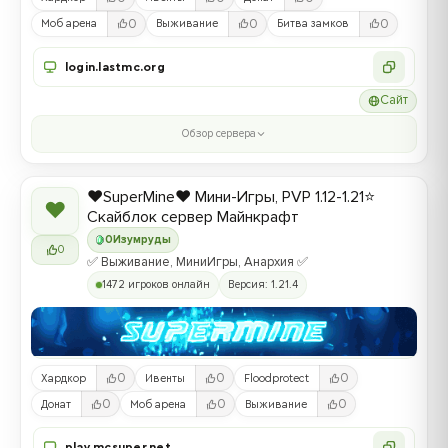
0
0
0
Моб арена
Выживание
Битва замков
login.lastmc.org
Сайт
Обзор сервера
❤️SuperMine❤️ Мини-Игры, PVP 1.12-1.21⭐
❤
Скайблок сервер Майнкрафт
0
Изумруды
0
✅ Выживание, МиниИгры, Анархия ✅
1472 игроков онлайн
Версия: 1.21.4
0
0
0
Хардкор
Ивенты
Floodprotect
0
0
0
Донат
Моб арена
Выживание
play.mcsuper.net