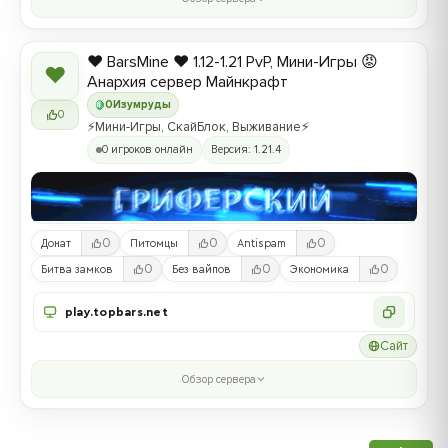
❤️ BarsMine ❤️ 1.12-1.21 PvP, Мини-Игры 😡
❤
Анархия сервер Майнкрафт
0
Изумруды
0
⚡Мини-Игры, СкайБлок, Выживание⚡
0 игроков онлайн
Версия: 1.21.4
0
0
0
Донат
Питомцы
Antispam
0
0
0
Битва замков
Без вайпов
Экономика
play.topbars.net
Сайт
Обзор сервера