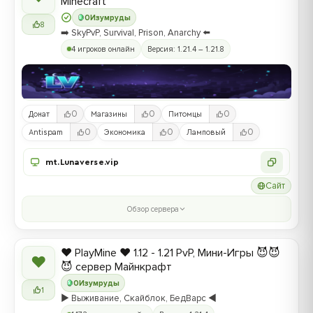
Minecraft
0
Изумруды
8
➡️ SkyPvP, Survival, Prison, Anarchy ⬅️
4 игроков онлайн
Версия: 1.21.4 – 1.21.8
0
0
0
Донат
Магазины
Питомцы
0
0
0
Antispam
Экономика
Ламповый
mt.Lunaverse.vip
Сайт
Обзор сервера
❤️ PlayMine ❤️ 1.12 - 1.21 PvP, Мини-Игры 😈😈
❤
😈 сервер Майнкрафт
0
Изумруды
1
▶️ Выживание, Скайблок, БедВарс ◀️