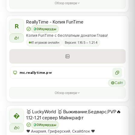
Обзор сервера
ReallyTime - Копия FunTime
R
0
Изумруды
Копия FunTime с бесплатным донатом Глава!
1
41 игроков онлайн
Версия: 1.16.5 – 1.21.4
mc.reallytime.pw
Сайт
Обзор сервера
🥇 LuckyWorld 🥇 Выживание,Бедварс,PVP🔥

1.12-1.21 сервер Майнкрафт
0
Изумруды
0
❤️ Анархия, Гриферский, Скайблок ❤️