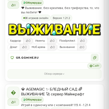
0
Изумруды
0
❤️ Выживание, без креатива, без гриферства, то, что
вы любите! ❤️
98 игроков онлайн
Версия: 1.21.2
0
0
0
Хардкор
Ивенты
Floodprotect
0
0
0
Донат
Моб арена
Выживание
GR.GGMINE.RU
Сайт
Обзор сервера
💎 AGEMAGIC ✨ БЛЕДНЫЙ САД 🌈

ВЫЖИВАНИЕ 🚀 сервер Майнкрафт
0
Изумруды
0
Играй в одиночку или с компанией! 1.19.4 - 1.21.4