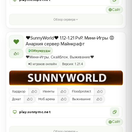
Сайт
Обзор сервера
❤️SunnyWorld❤️ 1.12-1.21 PvP, Мини-Игры 😡
❤
Анархия сервер Майнкрафт
0
Изумруды
0
❤️Мини-Игры, СкайБлок, Выживание❤️
0 игроков онлайн
Версия: 1.21.4
0
0
0
Хардкор
Ивенты
Floodprotect
0
0
0
Донат
Моб арена
Выживание
play.sunnymc.net
Сайт
Обзор сервера