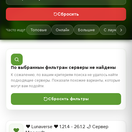
Сбросить
Часто ищут:
Топовые
Онлайн
Большие
С лаунчером
По выбранным фильтрам серверы не найдены
К сожалению, по вашим критериям поиска не удалось найти
подходящие серверы. Показали похожие варианты, которые
могут вам подойти.
Сбросить фильтры
❤️ Lunaverse ❤️ 1.21.4 - 26.1.2 🌙 Сервер
❤