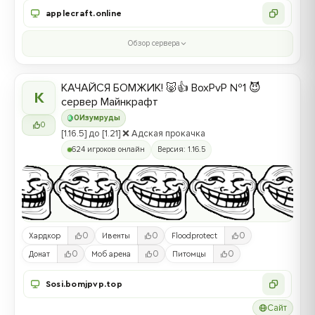
applecraft.online
Обзор сервера
КАЧАЙСЯ БОМЖИК! 🐷👍 BoxPvP №1 😈
К
сервер Майнкрафт
0
Изумруды
0
[1.16.5] до [1.21] ❌ Адская прокачка
624 игроков онлайн
Версия: 1.16.5
0
0
0
Хардкор
Ивенты
Floodprotect
0
0
0
Донат
Моб арена
Питомцы
Sosi.bomjpvp.top
Сайт