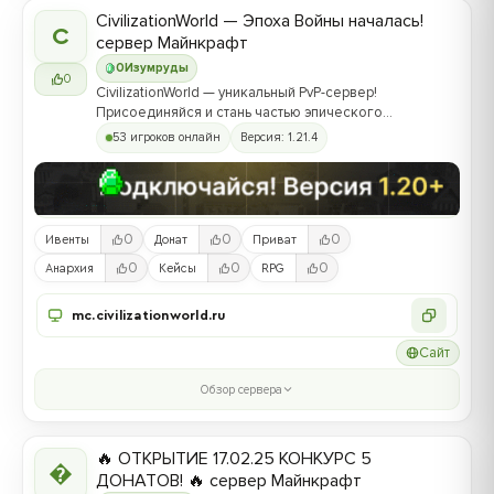
CivilizationWorld — Эпоха Войны началась!
C
сервер Майнкрафт
0
Изумруды
0
CivilizationWorld — уникальный PvP-сервер!
Присоединяйся и стань частью эпического
противостояния между Альвами и Йотунами!
53 игроков онлайн
Версия: 1.21.4
0
0
0
Ивенты
Донат
Приват
0
0
0
Анархия
Кейсы
RPG
mc.civilizationworld.ru
Сайт
Обзор сервера
🔥 ОТКРЫТИЕ 17.02.25 КОНКУРС 5

ДОНАТОВ! 🔥 сервер Майнкрафт