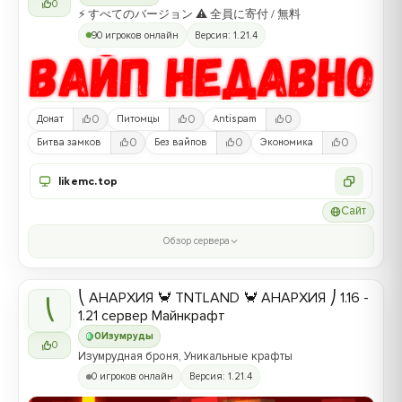
0
⚡ すべてのバージョン ⚠ 全員に寄付 / 無料
90 игроков онлайн
Версия: 1.21.4
0
0
0
Донат
Питомцы
Antispam
0
0
0
Битва замков
Без вайпов
Экономика
likemc.top
Сайт
Обзор сервера
⎝ АНАРХИЯ 🦀 TNTLAND 🦀 АНАРХИЯ ⎠ 1.16 -
⎝
1.21 сервер Майнкрафт
0
Изумруды
0
Изумрудная броня, Уникальные крафты
0 игроков онлайн
Версия: 1.21.4