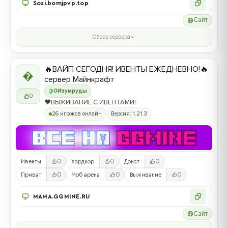
Sosi.bomjpvp.top
Сайт
Обзор сервера
🔥ВАЙП СЕГОДНЯ! ИВЕНТЫ ЕЖЕДНЕВНО!🔥

сервер Майнкрафт
0
Изумруды
0
❤️ВЫЖИВАНИЕ С ИВЕНТАМИ!
26 игроков онлайн
Версия: 1.21.3
0
0
0
Ивенты
Хардкор
Донат
0
0
0
Приват
Моб арена
Выживание
MAMA.GGMINE.RU
Сайт