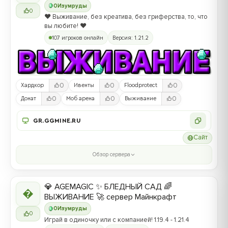
0
Изумруды
0
❤️ Выживание, без креатива, без гриферства, то, что
вы любите! ❤️
107 игроков онлайн
Версия: 1.21.2
0
0
0
Хардкор
Ивенты
Floodprotect
0
0
0
Донат
Моб арена
Выживание
GR.GGMINE.RU
Сайт
Обзор сервера
💎 AGEMAGIC ✨ БЛЕДНЫЙ САД 🌈

ВЫЖИВАНИЕ 🚀 сервер Майнкрафт
0
Изумруды
0
Играй в одиночку или с компанией! 1.19.4 - 1.21.4