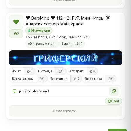
❤️ BarsMine ❤️ 1.12-1.21 PvP, Мини-Игры 😡
❤
Анархия сервер Майнкрафт
0
Изумруды
0
⚡Мини-Игры, СкайБлок, Выживание⚡
0 игроков онлайн
Версия: 1.21.4
0
0
0
Донат
Питомцы
Antispam
0
0
0
Битва замков
Без вайпов
Экономика
play.topbars.net
Сайт
Обзор сервера