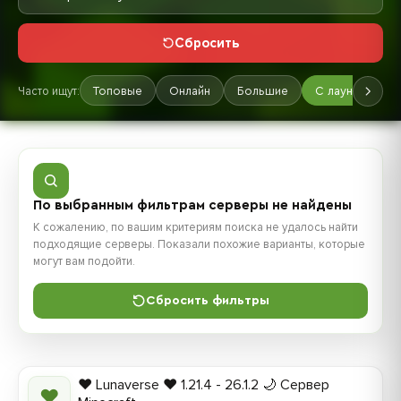
Сбросить
Часто ищут:
Топовые
Онлайн
Большие
С лаунчером
По выбранным фильтрам серверы не найдены
К сожалению, по вашим критериям поиска не удалось найти
подходящие серверы. Показали похожие варианты, которые
могут вам подойти.
Сбросить фильтры
❤️ Lunaverse ❤️ 1.21.4 - 26.1.2 🌙 Сервер
❤