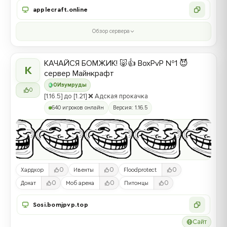
applecraft.online
Обзор сервера
КАЧАЙСЯ БОМЖИК! 🐷👍 BoxPvP №1 😈
К
сервер Майнкрафт
0
Изумруды
0
[1.16.5] до [1.21] ❌ Адская прокачка
640 игроков онлайн
Версия: 1.16.5
0
0
0
Хардкор
Ивенты
Floodprotect
0
0
0
Донат
Моб арена
Питомцы
Sosi.bomjpvp.top
Сайт