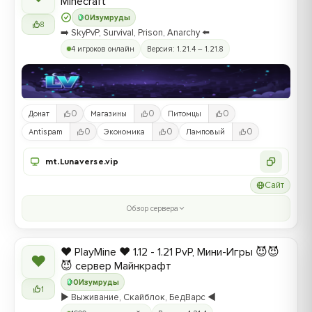
Minecraft
0
Изумруды
8
➡️ SkyPvP, Survival, Prison, Anarchy ⬅️
4 игроков онлайн
Версия: 1.21.4 – 1.21.8
0
0
0
Донат
Магазины
Питомцы
0
0
0
Antispam
Экономика
Ламповый
mt.Lunaverse.vip
Сайт
Обзор сервера
❤️ PlayMine ❤️ 1.12 - 1.21 PvP, Мини-Игры 😈😈
❤
😈 сервер Майнкрафт
0
Изумруды
1
▶️ Выживание, Скайблок, БедВарс ◀️