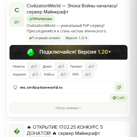
CivilizationWorld — Эпоха Войны началась!
C
сервер Майнкрафт
0
Изумруды
0
CivilizationWorld — уникальный PvP-сервер!
Присоединяйся и стань частью эпического
противостояния между Альвами и Йотунами!
71 игроков онлайн
Версия: 1.21.4
0
0
0
Ивенты
Донат
Приват
0
0
0
Анархия
Кейсы
RPG
mc.civilizationworld.ru
Сайт
Обзор сервера
🔥 ОТКРЫТИЕ 17.02.25 КОНКУРС 5

ДОНАТОВ! 🔥 сервер Майнкрафт