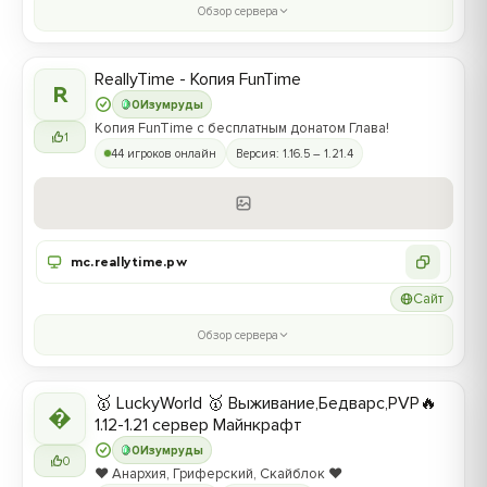
Обзор сервера
ReallyTime - Копия FunTime
R
0
Изумруды
Копия FunTime с бесплатным донатом Глава!
1
44 игроков онлайн
Версия: 1.16.5 – 1.21.4
mc.reallytime.pw
Сайт
Обзор сервера
🥇 LuckyWorld 🥇 Выживание,Бедварс,PVP🔥

1.12-1.21 сервер Майнкрафт
0
Изумруды
0
❤️ Анархия, Гриферский, Скайблок ❤️