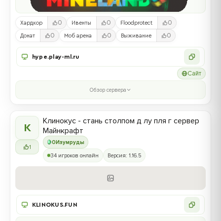
0
0
0
Хардкор
Ивенты
Floodprotect
0
0
0
Донат
Моб арена
Выживание
hype.play-ml.ru
Сайт
Обзор сервера
Клинокус - стань столпом д лу пля г сервер
К
Майнкрафт
0
Изумруды
1
34 игроков онлайн
Версия: 1.16.5
KLINOKUS.FUN