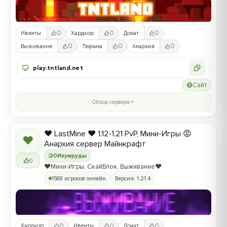
0
0
0
Ивенты
Хардкор
Донат
0
0
0
Выживание
Тюрьма
Анархия
play.tntland.net
Сайт
Обзор сервера
❤️ LastMine ❤️ 1.12-1.21 PvP, Мини-Игры 😡
❤
Анархия сервер Майнкрафт
0
Изумруды
0
❤️Мини-Игры, СкайБлок, Выживание❤️
1588 игроков онлайн
Версия: 1.21.4
0
0
0
Хардкор
Ивенты
Донат