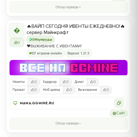
Обзор сервера
🔥ВАЙП СЕГОДНЯ! ИВЕНТЫ ЕЖЕДНЕВНО!🔥

сервер Майнкрафт
0
Изумруды
0
❤️ВЫЖИВАНИЕ С ИВЕНТАМИ!
107 игроков онлайн
Версия: 1.21.3
0
0
0
Ивенты
Хардкор
Донат
0
0
0
Приват
Моб арена
Выживание
MAMA.GGMINE.RU
Сайт
Обзор сервера