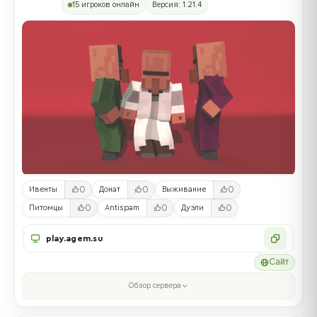
15 игроков онлайн
Версия: 1.21.4
0
0
0
Ивенты
Донат
Выживание
0
0
0
Питомцы
Antispam
Дуэли
play.agem.su
Сайт
Обзор сервера