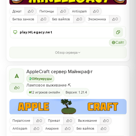
0
0
0
Донат
Питомцы
Antispam
0
0
0
Битва замков
Без вайпов
Экономика
play.MLegacy.net
Сайт
Обзор сервера
AppleCraft сервер Майнкрафт
A
0
Изумруды
Ламповое выживание ⛏️
0
12 игроков онлайн
Версия: 1.21.4
0
0
0
Пиратские
Приват
Выживание
0
0
0
Antispam
Анархия
Без вайпов