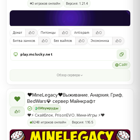
0 игроков онлайн
Версия: 1.21.4
0
0
0
Донат
Питомцы
Antispam
0
0
0
Битва замков
Без вайпов
Экономика
play.mclucky.net
Сайт
Обзор сервера
❤️MineLegacy❤️Выживание, Анархия, Гриф,
❤
BedWars💎 сервер Майнкрафт
0
Изумруды
0
❤️⚡️ СкайБлок, PrisonEVO, Мини-Игры ⚡️❤️
9248 игроков онлайн
Версия: 1.16.5