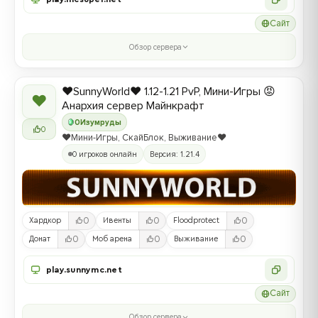
Сайт
Обзор сервера
❤️SunnyWorld❤️ 1.12-1.21 PvP, Мини-Игры 😡
❤
Анархия сервер Майнкрафт
0
Изумруды
0
❤️Мини-Игры, СкайБлок, Выживание❤️
0 игроков онлайн
Версия: 1.21.4
0
0
0
Хардкор
Ивенты
Floodprotect
0
0
0
Донат
Моб арена
Выживание
play.sunnymc.net
Сайт
Обзор сервера