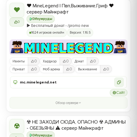
❤️ MineLegend | Пвп,Выживание,Гриф ❤️
❤
сервер Майнкрафт
0
Изумруды
0
▶️ Бесплатный донат - /promo new
1624 игроков онлайн
Версия: 1.16.5
0
0
0
Ивенты
Хардкор
Донат
0
0
0
Приват
Моб арена
Выживание
mc.minelegend.net
Сайт
Обзор сервера
☢ НЕ ЗАХОДИ СЮДА, ОПАСНО ☢ АДМИНЫ
☢
- ОБЕЗЬЯНЫ ⚠ сервер Майнкрафт
0
Изумруды