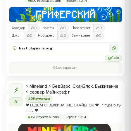
1600 игроков онлайн
Версия: 1.21.4
0
0
0
Хардкор
Ивенты
Floodprotect
0
0
0
Донат
Моб арена
Выживание
best.playmine.org
Сайт
Обзор сервера
⚡ Mineland ⚡ БедВарс, СкайБлок, Выживание
⚡
⚡ сервер Майнкрафт
0
Изумруды
1
❤️ БЕДВАРС, ВЫЖИВАНИЕ, СКАЙБЛОК ❤️ IP: hype.play-
ml.ru ❤️
357 игроков онлайн
Версия: 1.21.4