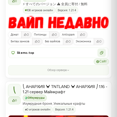
0
⚡ すべてのバージョン ⚠ 全員に寄付 / 無料
108 игроков онлайн
Версия: 1.21.4
0
0
0
Донат
Питомцы
Antispam
0
0
0
Битва замков
Без вайпов
Экономика
likemc.top
Сайт
Обзор сервера
⎝ АНАРХИЯ 🦀 TNTLAND 🦀 АНАРХИЯ ⎠ 1.16 -
⎝
1.21 сервер Майнкрафт
0
Изумруды
0
Изумрудная броня, Уникальные крафты
0 игроков онлайн
Версия: 1.21.4