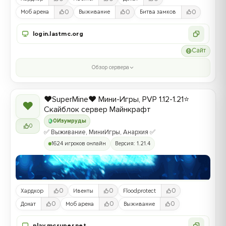
0
0
0
Моб арена
Выживание
Битва замков
login.lastmc.org
Сайт
Обзор сервера
❤️SuperMine❤️ Мини-Игры, PVP 1.12-1.21⭐
❤
Скайблок сервер Майнкрафт
0
Изумруды
0
✅ Выживание, МиниИгры, Анархия ✅
1624 игроков онлайн
Версия: 1.21.4
0
0
0
Хардкор
Ивенты
Floodprotect
0
0
0
Донат
Моб арена
Выживание
play.mcsuper.net