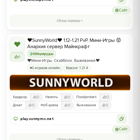
Сайт
Обзор сервера
❤️SunnyWorld❤️ 1.12-1.21 PvP, Мини-Игры 😡
❤
Анархия сервер Майнкрафт
0
Изумруды
0
❤️Мини-Игры, СкайБлок, Выживание❤️
0 игроков онлайн
Версия: 1.21.4
0
0
0
Хардкор
Ивенты
Floodprotect
0
0
0
Донат
Моб арена
Выживание
play.sunnymc.net
Сайт
Обзор сервера