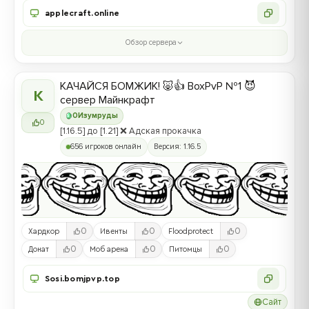
applecraft.online
Обзор сервера
КАЧАЙСЯ БОМЖИК! 🐷👍 BoxPvP №1 😈
К
сервер Майнкрафт
0
Изумруды
0
[1.16.5] до [1.21] ❌ Адская прокачка
656 игроков онлайн
Версия: 1.16.5
0
0
0
Хардкор
Ивенты
Floodprotect
0
0
0
Донат
Моб арена
Питомцы
Sosi.bomjpvp.top
Сайт