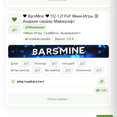
❤️ BarsMine ❤️ 1.12-1.21 PvP, Мини-Игры 😡
❤
Анархия сервер Майнкрафт
0
Изумруды
0
⚡Мини-Игры, СкайБлок, Выживание⚡
0 игроков онлайн
Версия: 1.21.4
0
0
0
Донат
Питомцы
Antispam
0
0
0
Битва замков
Без вайпов
Экономика
play.topbars.net
Сайт
Обзор сервера