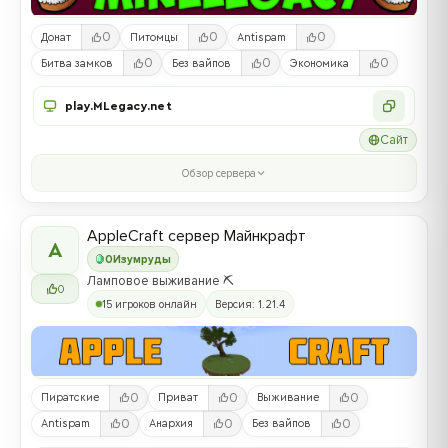
0
0
0
Донат
Питомцы
Antispam
0
0
0
Битва замков
Без вайпов
Экономика
play.MLegacy.net
Сайт
Обзор сервера
AppleCraft сервер Майнкрафт
A
0
Изумруды
Ламповое выживание ⛏️
0
15 игроков онлайн
Версия: 1.21.4
0
0
0
Пиратские
Приват
Выживание
0
0
0
Antispam
Анархия
Без вайпов