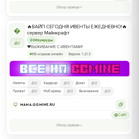
Обзор сервера
🔥ВАЙП СЕГОДНЯ! ИВЕНТЫ ЕЖЕДНЕВНО!🔥

сервер Майнкрафт
0
Изумруды
0
❤️ВЫЖИВАНИЕ С ИВЕНТАМИ!
106 игроков онлайн
Версия: 1.21.3
0
0
0
Ивенты
Хардкор
Донат
0
0
0
Приват
Моб арена
Выживание
MAMA.GGMINE.RU
Сайт
Обзор сервера