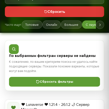
Сбросить
Часто ищут:
Топовые
Онлайн
Большие
С лаунчером
По выбранным фильтрам серверы не найдены
К сожалению, по вашим критериям поиска не удалось найти
подходящие серверы. Показали похожие варианты, которые
могут вам подойти.
Сбросить фильтры
❤️ Lunaverse ❤️ 1.21.4 - 26.1.2 🌙 Сервер
❤