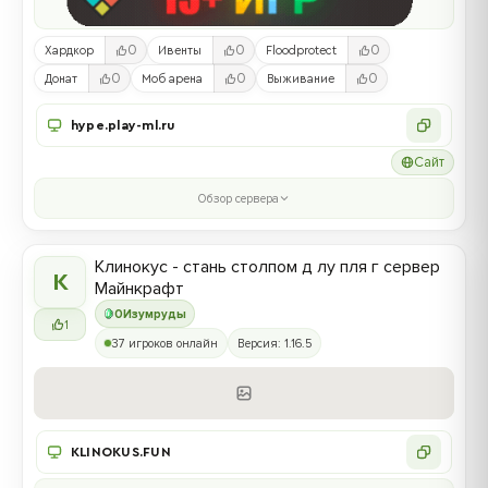
0
0
0
Хардкор
Ивенты
Floodprotect
0
0
0
Донат
Моб арена
Выживание
hype.play-ml.ru
Сайт
Обзор сервера
Клинокус - стань столпом д лу пля г сервер
К
Майнкрафт
0
Изумруды
1
37 игроков онлайн
Версия: 1.16.5
KLINOKUS.FUN