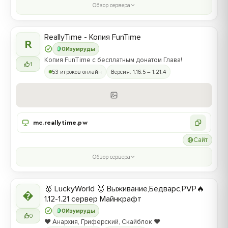
Обзор сервера
ReallyTime - Копия FunTime
R
0
Изумруды
Копия FunTime с бесплатным донатом Глава!
1
53 игроков онлайн
Версия: 1.16.5 – 1.21.4
mc.reallytime.pw
Сайт
Обзор сервера
🥇 LuckyWorld 🥇 Выживание,Бедварс,PVP🔥

1.12-1.21 сервер Майнкрафт
0
Изумруды
0
❤️ Анархия, Гриферский, Скайблок ❤️