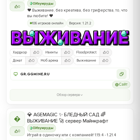
0
Изумруды
0
❤️ Выживание, без креатива, без гриферства, то, что
вы любите! ❤️
106 игроков онлайн
Версия: 1.21.2
0
0
0
Хардкор
Ивенты
Floodprotect
0
0
0
Донат
Моб арена
Выживание
GR.GGMINE.RU
Сайт
Обзор сервера
💎 AGEMAGIC ✨ БЛЕДНЫЙ САД 🌈

ВЫЖИВАНИЕ 🚀 сервер Майнкрафт
0
Изумруды
0
Играй в одиночку или с компанией! 1.19.4 - 1.21.4