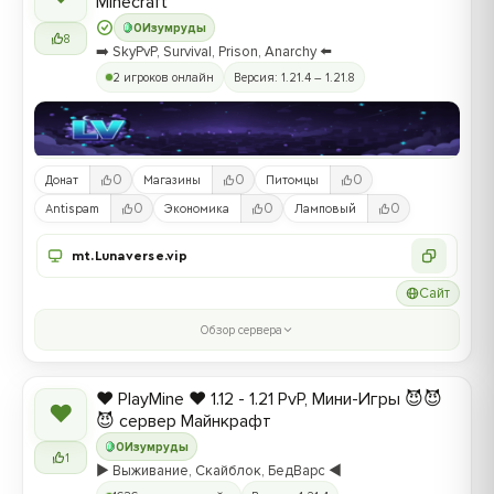
Minecraft
0
Изумруды
8
➡️ SkyPvP, Survival, Prison, Anarchy ⬅️
2 игроков онлайн
Версия: 1.21.4 – 1.21.8
0
0
0
Донат
Магазины
Питомцы
0
0
0
Antispam
Экономика
Ламповый
mt.Lunaverse.vip
Сайт
Обзор сервера
❤️ PlayMine ❤️ 1.12 - 1.21 PvP, Мини-Игры 😈😈
❤
😈 сервер Майнкрафт
0
Изумруды
1
▶️ Выживание, Скайблок, БедВарс ◀️