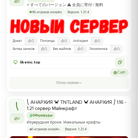
0
⚡ すべてのバージョン ⚠ 全員に寄付 / 無料
116 игроков онлайн
Версия: 1.21.4
0
0
0
Донат
Питомцы
Antispam
0
0
0
Битва замков
Без вайпов
Экономика
likemc.top
Сайт
Обзор сервера
⎝ АНАРХИЯ 🦀 TNTLAND 🦀 АНАРХИЯ ⎠ 1.16 -
⎝
1.21 сервер Майнкрафт
0
Изумруды
0
Изумрудная броня, Уникальные крафты
0 игроков онлайн
Версия: 1.21.4