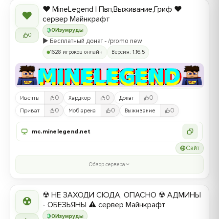
❤️ MineLegend | Пвп,Выживание,Гриф ❤️
❤
сервер Майнкрафт
0
Изумруды
0
▶️ Бесплатный донат - /promo new
1628 игроков онлайн
Версия: 1.16.5
0
0
0
Ивенты
Хардкор
Донат
0
0
0
Приват
Моб арена
Выживание
mc.minelegend.net
Сайт
Обзор сервера
☢ НЕ ЗАХОДИ СЮДА, ОПАСНО ☢ АДМИНЫ
☢
- ОБЕЗЬЯНЫ ⚠ сервер Майнкрафт
0
Изумруды