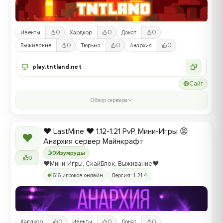
0
0
0
Ивенты
Хардкор
Донат
0
0
0
Выживание
Тюрьма
Анархия
play.tntland.net
Сайт
Обзор сервера
❤️ LastMine ❤️ 1.12-1.21 PvP, Мини-Игры 😡
❤
Анархия сервер Майнкрафт
0
Изумруды
0
❤️Мини-Игры, СкайБлок, Выживание❤️
1616 игроков онлайн
Версия: 1.21.4
0
0
0
Хардкор
Ивенты
Донат