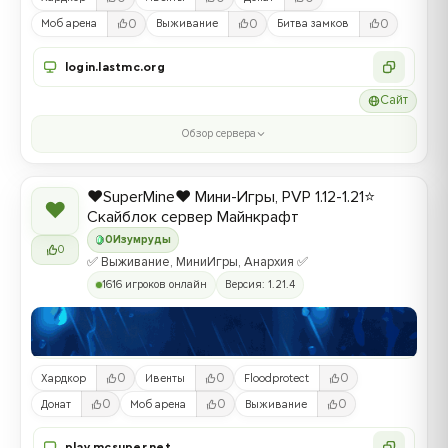
0
0
0
Моб арена
Выживание
Битва замков
login.lastmc.org
Сайт
Обзор сервера
❤️SuperMine❤️ Мини-Игры, PVP 1.12-1.21⭐
❤
Скайблок сервер Майнкрафт
0
Изумруды
0
✅ Выживание, МиниИгры, Анархия ✅
1616 игроков онлайн
Версия: 1.21.4
0
0
0
Хардкор
Ивенты
Floodprotect
0
0
0
Донат
Моб арена
Выживание
play.mcsuper.net