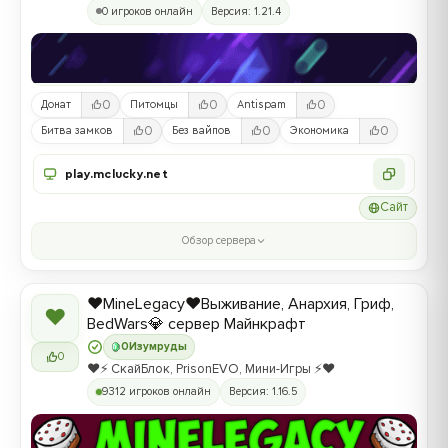
0 игроков онлайн
Версия: 1.21.4
0
0
0
Донат
Питомцы
Antispam
0
0
0
Битва замков
Без вайпов
Экономика
play.mclucky.net
Сайт
Обзор сервера
❤️MineLegacy❤️Выживание, Анархия, Гриф,
❤
BedWars💎 сервер Майнкрафт
0
Изумруды
0
❤️⚡️ СкайБлок, PrisonEVO, Мини-Игры ⚡️❤️
9312 игроков онлайн
Версия: 1.16.5