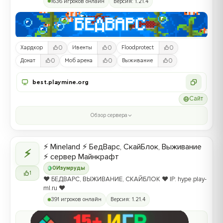
1636 игроков онлайн
Версия: 1.21.4
0
0
0
Хардкор
Ивенты
Floodprotect
0
0
0
Донат
Моб арена
Выживание
best.playmine.org
Сайт
Обзор сервера
⚡ Mineland ⚡ БедВарс, СкайБлок, Выживание
⚡
⚡ сервер Майнкрафт
0
Изумруды
1
❤️ БЕДВАРС, ВЫЖИВАНИЕ, СКАЙБЛОК ❤️ IP: hype.play-
ml.ru ❤️
391 игроков онлайн
Версия: 1.21.4