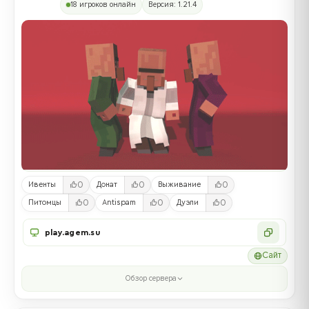
18 игроков онлайн
Версия: 1.21.4
0
0
0
Ивенты
Донат
Выживание
0
0
0
Питомцы
Antispam
Дуэли
play.agem.su
Сайт
Обзор сервера