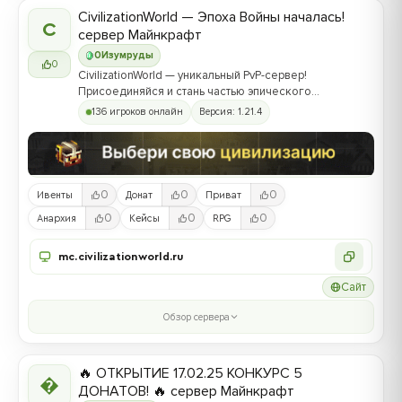
CivilizationWorld — Эпоха Войны началась!
C
сервер Майнкрафт
0
Изумруды
0
CivilizationWorld — уникальный PvP-сервер!
Присоединяйся и стань частью эпического
противостояния между Альвами и Йотунами!
136 игроков онлайн
Версия: 1.21.4
0
0
0
Ивенты
Донат
Приват
0
0
0
Анархия
Кейсы
RPG
mc.civilizationworld.ru
Сайт
Обзор сервера
🔥 ОТКРЫТИЕ 17.02.25 КОНКУРС 5

ДОНАТОВ! 🔥 сервер Майнкрафт