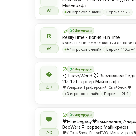
Майнкрафт
1
28 игроков онлайн
Версия: 1.16.5
0
Изумруды
R
ReallyTime - Копия FunTime
Копия FunTime с бесплатным донатом Г
1
47 игроков онлайн
Версия: 1.16.5 – 1
0
Изумруды

🥇 LuckyWorld 🥇 Выживание,Бед
1.12-1.21 сервер Майнкрафт
0
❤️ Анархия, Гриферский, Скайблок ❤️
0 игроков онлайн
Версия: 1.21.4
0
Изумруды
❤
❤️MineLegacy❤️Выживание, Анарх
BedWars💎 сервер Майнкрафт
0
❤️⚡️ СкайБлок, PrisonEVO, Мини-Игры ⚡️❤