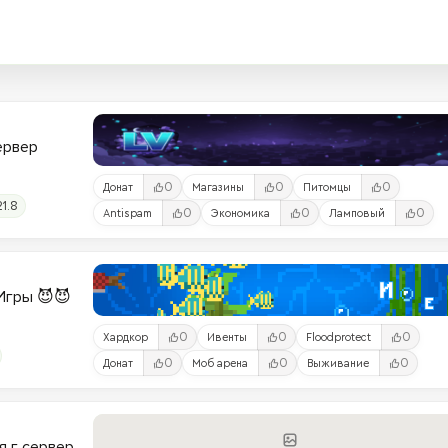
Сервер
0
0
0
Донат
Магазины
Питомцы
21.8
0
0
0
Antispam
Экономика
Ламповый
и-Игры 😈😈
0
0
0
Хардкор
Ивенты
Floodprotect
0
0
0
Донат
Моб арена
Выживание
я г сервер