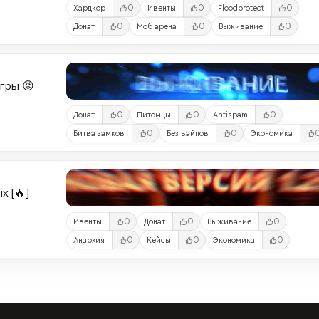
0
0
0
Хардкор
Ивенты
Floodprotect
0
0
0
Донат
Моб арена
Выживание
Игры 😡
0
0
0
Донат
Питомцы
Antispam
0
0
Битва замков
Без вайпов
Экономика
х [🔥]
0
0
0
Ивенты
Донат
Выживание
0
0
0
Анархия
Кейсы
Экономика