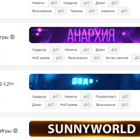
0
0
0
Ивенты
Хардкор
Донат
0
0
0
Выживание
Тюрьма
Анархия
Игры 😡
0
0
0
Хардкор
Ивенты
Донат
0
0
Моб арена
Выживание
Битва замков
2-1.21⭐
0
0
0
Хардкор
Ивенты
Floodprotect
0
0
0
Донат
Моб арена
Выживание
и-Игры 😡