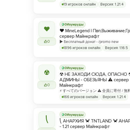
19 игроков онлайн
Версия: 1.21.4
0
Изумруды
❤
❤️ MineLegend | Пвп,Выживание,Г
сервер Майнкрафт
0
▶️ Бесплатный донат - /promo new
1896 игроков онлайн
Версия: 1.16.5
0
Изумруды
☢
☢ НЕ ЗАХОДИ СЮДА, ОПАСНО 
АДМИНЫ - ОБЕЗЬЯНЫ ⚠ сервер
Майнкрафт
0
⚡ すべてのバージョン ⚠ 全員に寄付 / 無
166 игроков онлайн
Версия: 1.21.4
0
Изумруды
⎝
⎝ АНАРХИЯ 🦀 TNTLAND 🦀 АНАРХ
- 1.21 сервер Майнкрафт