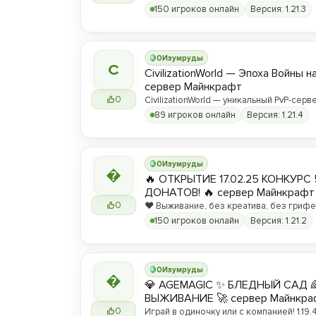
150 игроков онлайн
Версия: 1.21.3
0
Изумруды
C
CivilizationWorld — Эпоха Войны н
сервер Майнкрафт
0
CivilizationWorld — уникальный PvP-серве
Присоединяйся и стань частью эпическ
89 игроков онлайн
Версия: 1.21.4
противостояния между Альвами и Йотун
0
Изумруды

🔥 ОТКРЫТИЕ 17.02.25 КОНКУРС 
ДОНАТОВ! 🔥 сервер Майнкрафт
0
❤️ Выживание, без креатива, без грифер
вы любите! ❤️
150 игроков онлайн
Версия: 1.21.2
0
Изумруды

💎 AGEMAGIC ✨ БЛЕДНЫЙ САД 
ВЫЖИВАНИЕ 🚀 сервер Майнкра
0
Играй в одиночку или с компанией! 1.19.4 