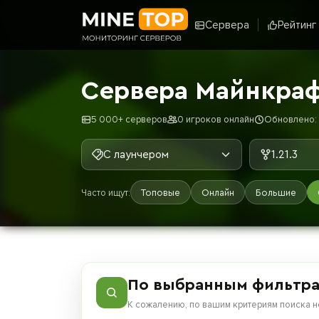
Сервера
Рейтинг
Сервера Майнкрафт
5 000+ серверов
0 игроков онлайн
Обновлено: 7
С лаунчером
1.21.3
Часто ищут:
Топовые
Онлайн
Большие
По выбранным фильтра
К сожалению, по вашим критериям поиска н