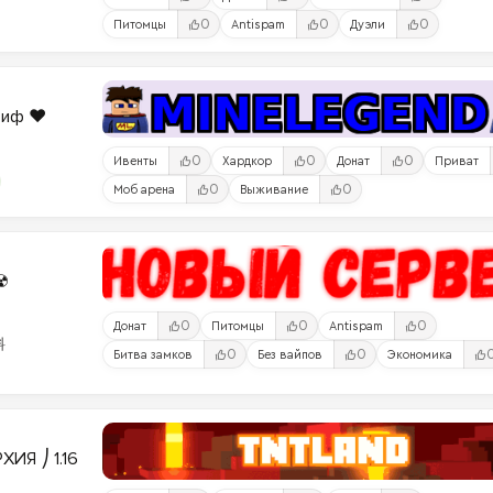
0
0
0
Питомцы
Antispam
Дуэли
риф ❤️
0
0
0
Ивенты
Хардкор
Донат
Приват
0
0
Моб арена
Выживание
☢
0
0
0
Донат
Питомцы
Antispam
料
0
0
Битва замков
Без вайпов
Экономика
ИЯ ⎠ 1.16