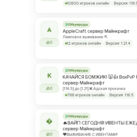
10800 игроков онлайн
Версия: 1.16.
0
Изумруды
A
AppleCraft сервер Майнкрафт
Ламповое выживание ⛏️
0
12 игроков онлайн
Версия: 1.21.4
0
Изумруды
К
КАЧАЙСЯ БОМЖИК! 🐷👍 BoxPvP 
сервер Майнкрафт
0
[1.16.5] до [1.21] ❌ Адская прокачка
788 игроков онлайн
Версия: 1.16.5
0
Изумруды

🔥ВАЙП СЕГОДНЯ! ИВЕНТЫ ЕЖЕ
сервер Майнкрафт
0
❤️ВЫЖИВАНИЕ С ИВЕНТАМИ!