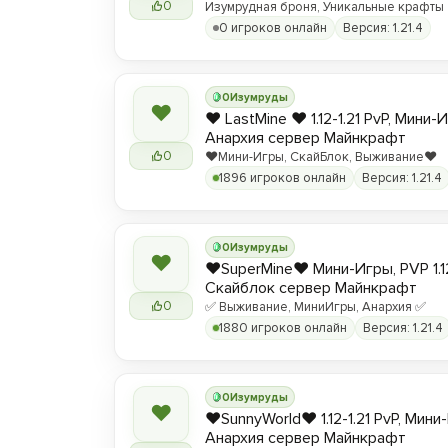
0
Изумрудная броня, Уникальные крафты
0 игроков онлайн
Версия: 1.21.4
0
Изумруды
❤
❤️ LastMine ❤️ 1.12-1.21 PvP, Мини-
Анархия сервер Майнкрафт
0
❤️Мини-Игры, СкайБлок, Выживание❤️
1896 игроков онлайн
Версия: 1.21.4
0
Изумруды
❤
❤️SuperMine❤️ Мини-Игры, PVP 1.1
Скайблок сервер Майнкрафт
0
✅ Выживание, МиниИгры, Анархия ✅
1880 игроков онлайн
Версия: 1.21.4
0
Изумруды
❤
❤️SunnyWorld❤️ 1.12-1.21 PvP, Мин
Анархия сервер Майнкрафт