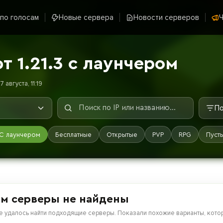
 по голосам
Новые сервера
Новости серверов
Ч
 1.21.3 с лаунчером
 августа, 11:19
По
С лаунчером
Бесплатные
Открытые
PVP
RPG
Пуст
м серверы не найдены
е удалось найти подходящие серверы. Показали похожие варианты, котор