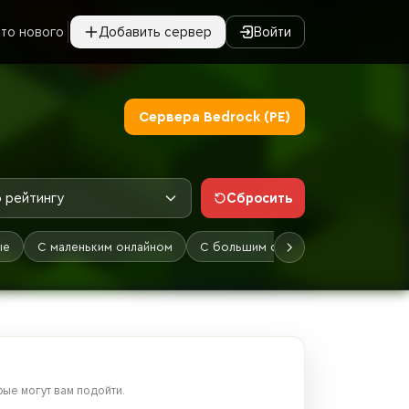
то нового
Добавить сервер
Войти
Сервера Bedrock (PE)
Сбросить
 рейтингу
ые
С маленьким онлайном
С большим онлайном
Лучшие
ые могут вам подойти.