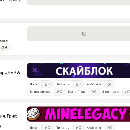
лава!
.21.4
варс,PVP🔥
0
0
0
Донат
Питомцы
Antispam
0
0
Битва замков
Без вайпов
Экономика
ия, Гриф,
️
0
0
0
Донат
Питомцы
Antispam