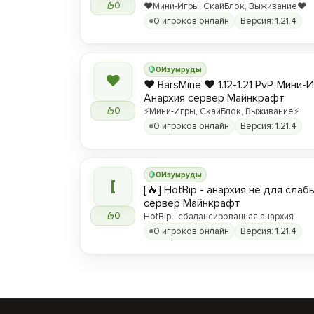
0
❤️Мини-Игры, СкайБлок, Выживание❤️
0 игроков онлайн
Версия: 1.21.4
0
Изумруды
❤
❤️ BarsMine ❤️ 1.12-1.21 PvP, Мини-
Анархия сервер Майнкрафт
0
⚡Мини-Игры, СкайБлок, Выживание⚡
0 игроков онлайн
Версия: 1.21.4
0
Изумруды
[
[🔥] HotBip - анархия не для слабы
сервер Майнкрафт
0
HotBip - сбалансированная анархия
0 игроков онлайн
Версия: 1.21.4