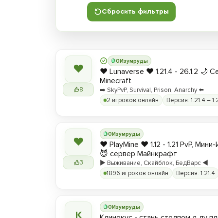
Сбросить фильтры
0
Изумруды
❤
❤️ Lunaverse ❤️ 1.21.4 - 26.1.2 🌙 
Minecraft
8
➡️ SkyPvP, Survival, Prison, Anarchy ⬅️
2 игроков онлайн
Версия: 1.21.4 – 1.
0
Изумруды
❤
❤️ PlayMine ❤️ 1.12 - 1.21 PvP, Мин
😈 сервер Майнкрафт
3
▶️ Выживание, Скайблок, БедВарс ◀️
1896 игроков онлайн
Версия: 1.21.4
0
Изумруды
К
Клинокус - стань столпом д лу пл