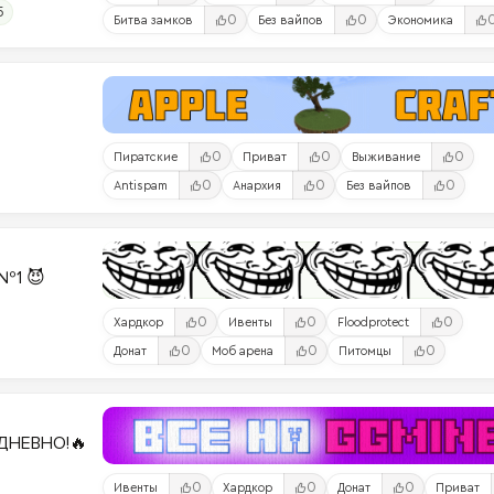
5
0
0
Битва замков
Без вайпов
Экономика
0
0
0
Пиратские
Приват
Выживание
0
0
0
Antispam
Анархия
Без вайпов
№1 😈
0
0
0
Хардкор
Ивенты
Floodprotect
0
0
0
Донат
Моб арена
Питомцы
ДНЕВНО!🔥
0
0
0
Ивенты
Хардкор
Донат
Приват