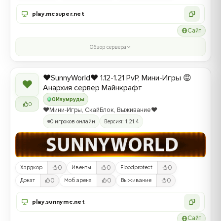
play.mcsuper.net
Сайт
Обзор сервера
❤️SunnyWorld❤️ 1.12-1.21 PvP, Мини-Игры 😡
❤
Анархия сервер Майнкрафт
0
Изумруды
0
❤️Мини-Игры, СкайБлок, Выживание❤️
0 игроков онлайн
Версия: 1.21.4
0
0
0
Хардкор
Ивенты
Floodprotect
0
0
0
Донат
Моб арена
Выживание
play.sunnymc.net
Сайт