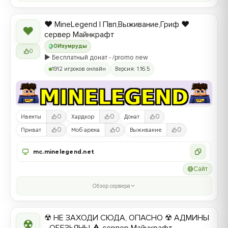
❤️ MineLegend | Пвп,Выживание,Гриф ❤️
❤
сервер Майнкрафт
0
Изумруды
0
▶️ Бесплатный донат - /promo new
1912 игроков онлайн
Версия: 1.16.5
0
0
0
Ивенты
Хардкор
Донат
0
0
0
Приват
Моб арена
Выживание
mc.minelegend.net
Сайт
Обзор сервера
☢ НЕ ЗАХОДИ СЮДА, ОПАСНО ☢ АДМИНЫ
☢