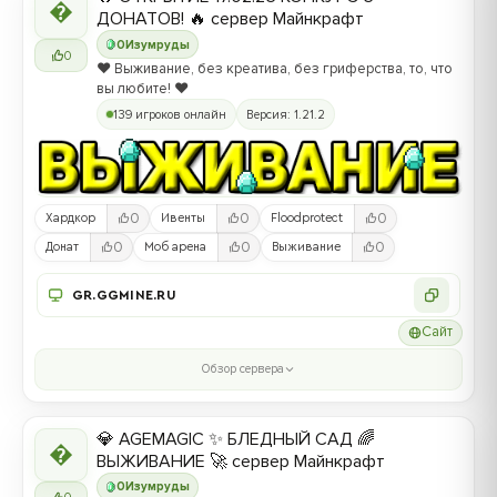

ДОНАТОВ! 🔥 сервер Майнкрафт
0
Изумруды
0
❤️ Выживание, без креатива, без гриферства, то, что
вы любите! ❤️
139 игроков онлайн
Версия: 1.21.2
0
0
0
Хардкор
Ивенты
Floodprotect
0
0
0
Донат
Моб арена
Выживание
GR.GGMINE.RU
Сайт
Обзор сервера
💎 AGEMAGIC ✨ БЛЕДНЫЙ САД 🌈

ВЫЖИВАНИЕ 🚀 сервер Майнкрафт
0
Изумруды