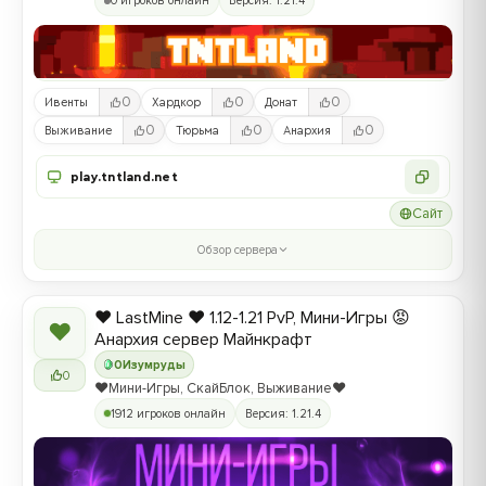
0 игроков онлайн
Версия: 1.21.4
0
0
0
Ивенты
Хардкор
Донат
0
0
0
Выживание
Тюрьма
Анархия
play.tntland.net
Сайт
Обзор сервера
❤️ LastMine ❤️ 1.12-1.21 PvP, Мини-Игры 😡
❤
Анархия сервер Майнкрафт
0
Изумруды
0
❤️Мини-Игры, СкайБлок, Выживание❤️
1912 игроков онлайн
Версия: 1.21.4