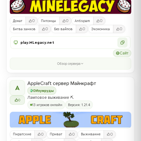
0
0
0
Донат
Питомцы
Antispam
0
0
0
Битва замков
Без вайпов
Экономика
play.MLegacy.net
Сайт
Обзор сервера
AppleCraft сервер Майнкрафт
A
0
Изумруды
Ламповое выживание ⛏️
0
13 игроков онлайн
Версия: 1.21.4
0
0
0
Пиратские
Приват
Выживание