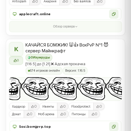
0
0
0
Antispam
Анархия
Без вайпов
applecraft.online
Обзор сервера
КАЧАЙСЯ БОМЖИК! 🐷👍 BoxPvP №1 😈
К
сервер Майнкрафт
0
Изумруды
0
[1.16.5] до [1.21] ❌ Адская прокачка
674 игроков онлайн
Версия: 1.16.5
0
0
0
Хардкор
Ивенты
Floodprotect
0
0
0
Донат
Моб арена
Питомцы
Sosi.bomjpvp.top