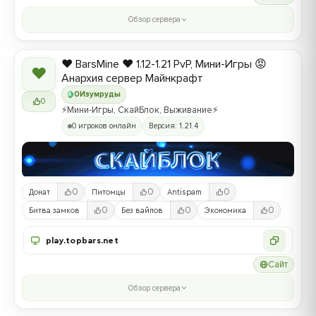
Обзор сервера
❤️ BarsMine ❤️ 1.12-1.21 PvP, Мини-Игры 😡
❤
Анархия сервер Майнкрафт
0
Изумруды
0
⚡Мини-Игры, СкайБлок, Выживание⚡
0 игроков онлайн
Версия: 1.21.4
0
0
0
Донат
Питомцы
Antispam
0
0
0
Битва замков
Без вайпов
Экономика
play.topbars.net
Сайт
Обзор сервера