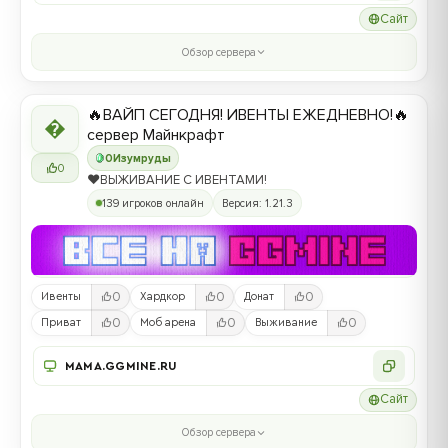
Сайт
Обзор сервера
🔥ВАЙП СЕГОДНЯ! ИВЕНТЫ ЕЖЕДНЕВНО!🔥

сервер Майнкрафт
0
Изумруды
0
❤️ВЫЖИВАНИЕ С ИВЕНТАМИ!
139 игроков онлайн
Версия: 1.21.3
0
0
0
Ивенты
Хардкор
Донат
0
0
0
Приват
Моб арена
Выживание
MAMA.GGMINE.RU
Сайт
Обзор сервера