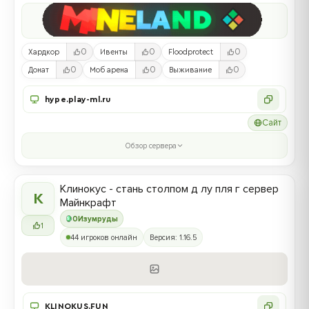
0
0
0
Хардкор
Ивенты
Floodprotect
0
0
0
Донат
Моб арена
Выживание
hype.play-ml.ru
Сайт
Обзор сервера
Клинокус - стань столпом д лу пля г сервер
К
Майнкрафт
0
Изумруды
1
44 игроков онлайн
Версия: 1.16.5
KLINOKUS.FUN