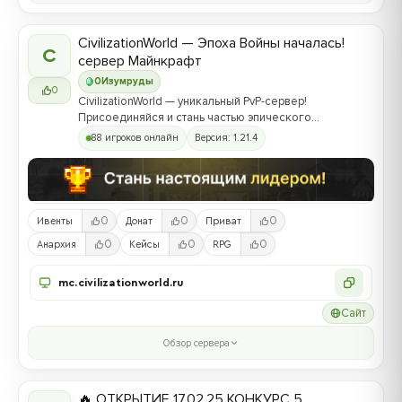
CivilizationWorld — Эпоха Войны началась!
C
сервер Майнкрафт
0
Изумруды
0
CivilizationWorld — уникальный PvP-сервер!
Присоединяйся и стань частью эпического
противостояния между Альвами и Йотунами!
88 игроков онлайн
Версия: 1.21.4
0
0
0
Ивенты
Донат
Приват
0
0
0
Анархия
Кейсы
RPG
mc.civilizationworld.ru
Сайт
Обзор сервера
🔥 ОТКРЫТИЕ 17.02.25 КОНКУРС 5