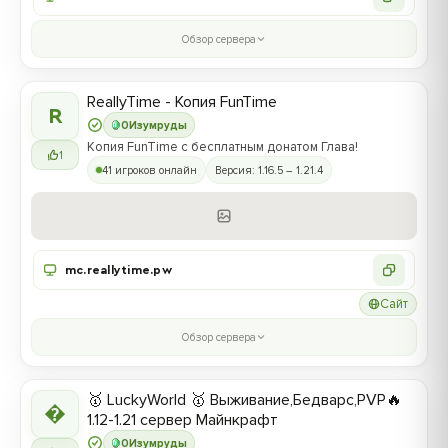
Обзор сервера
ReallyTime - Копия FunTime
R
0
Изумруды
Копия FunTime с бесплатным донатом Глава!
1
41 игроков онлайн
Версия: 1.16.5 – 1.21.4
mc.reallytime.pw
Сайт
Обзор сервера
🥇 LuckyWorld 🥇 Выживание,Бедварс,PVP🔥

1.12-1.21 сервер Майнкрафт
0
Изумруды