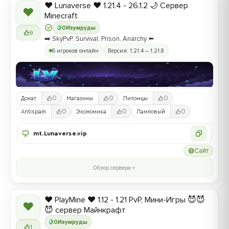
❤️ Lunaverse ❤️ 1.21.4 - 26.1.2 🌙 Сервер
❤
Minecraft
0
Изумруды
9
➡️ SkyPvP, Survival, Prison, Anarchy ⬅️
6 игроков онлайн
Версия: 1.21.4 – 1.21.8
0
0
0
Донат
Магазины
Питомцы
0
0
0
Antispam
Экономика
Ламповый
mt.Lunaverse.vip
Сайт
Обзор сервера
❤️ PlayMine ❤️ 1.12 - 1.21 PvP, Мини-Игры 😈😈
❤
😈 сервер Майнкрафт
0
Изумруды
1