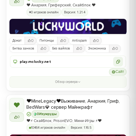
0
❤️ Анархия, Гриферский, Скайблок ❤️
0 игроков онлайн
Версия: 1.21.4
0
0
0
Донат
Питомцы
Antispam
0
0
0
Битва замков
Без вайпов
Экономика
play.mclucky.net
Сайт
Обзор сервера
❤️MineLegacy❤️Выживание, Анархия, Гриф,
❤
BedWars💎 сервер Майнкрафт
0
Изумруды
0
❤️⚡️ СкайБлок, PrisonEVO, Мини-Игры ⚡️❤️
10464 игроков онлайн
Версия: 1.16.5