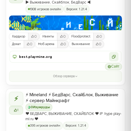
▶️ Выживание, Скайблок, БедВарс ◀️
1908 игроков онлайн
Версия: 1.21.4
0
0
0
Хардкор
Ивенты
Floodprotect
0
0
0
Донат
Моб арена
Выживание
best.playmine.org
Сайт
Обзор сервера
⚡ Mineland ⚡ БедВарс, СкайБлок, Выживание
⚡
⚡ сервер Майнкрафт
0
Изумруды
1
❤️ БЕДВАРС, ВЫЖИВАНИЕ, СКАЙБЛОК ❤️ IP: hype.play-
ml.ru ❤️
395 игроков онлайн
Версия: 1.21.4