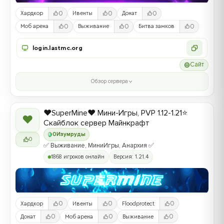
0
0
0
Хардкор
Ивенты
Донат
0
0
0
Моб арена
Выживание
Битва замков
login.lastmc.org
Сайт
Обзор сервера
❤️SuperMine❤️ Мини-Игры, PVP 1.12-1.21⭐
❤
Скайблок сервер Майнкрафт
0
Изумруды
0
✅ Выживание, МиниИгры, Анархия ✅
1868 игроков онлайн
Версия: 1.21.4
0
0
0
Хардкор
Ивенты
Floodprotect
0
0
0
Донат
Моб арена
Выживание