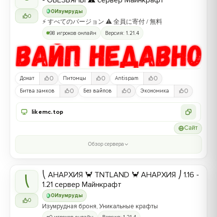
- ОБЕЗЬЯНЫ ⚠ сервер Майнкрафт
0
Изумруды
0
⚡ すべてのバージョン ⚠ 全員に寄付 / 無料
98 игроков онлайн
Версия: 1.21.4
0
0
0
Донат
Питомцы
Antispam
0
0
0
Битва замков
Без вайпов
Экономика
likemc.top
Сайт
Обзор сервера
⎝ АНАРХИЯ 🦀 TNTLAND 🦀 АНАРХИЯ ⎠ 1.16 -
⎝
1.21 сервер Майнкрафт
0
Изумруды
0
Изумрудная броня, Уникальные крафты