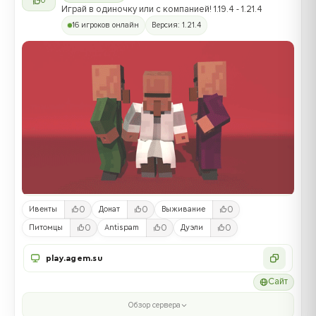
0
Играй в одиночку или с компанией! 1.19.4 - 1.21.4
16 игроков онлайн
Версия: 1.21.4
0
0
0
Ивенты
Донат
Выживание
0
0
0
Питомцы
Antispam
Дуэли
play.agem.su
Сайт
Обзор сервера