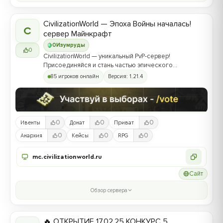
CivilizationWorld — Эпоха Войны началась!
C
сервер Майнкрафт
0
Изумруды
0
CivilizationWorld — уникальный PvP-сервер!
Присоединяйся и стань частью эпического
противостояния между Альвами и Йотунами!
85 игроков онлайн
Версия: 1.21.4
0
0
0
Ивенты
Донат
Приват
0
0
0
Анархия
Кейсы
RPG
mc.civilizationworld.ru
Сайт
Обзор сервера
🔥 ОТКРЫТИЕ 17.02.25 КОНКУРС 5