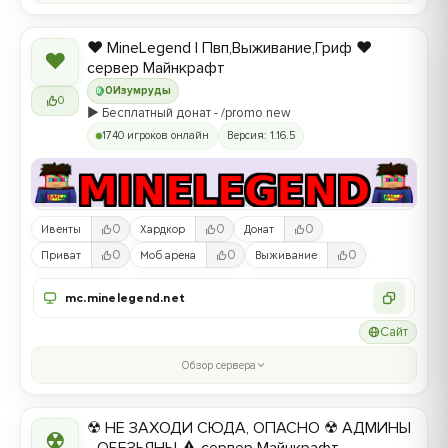
❤️ MineLegend | Пвп,Выживание,Гриф ❤️
❤
сервер Майнкрафт
0
Изумруды
0
▶️ Бесплатный донат - /promo new
1740 игроков онлайн
Версия: 1.16.5
0
0
0
Ивенты
Хардкор
Донат
0
0
0
Приват
Моб арена
Выживание
mc.minelegend.net
Сайт
Обзор сервера
☢ НЕ ЗАХОДИ СЮДА, ОПАСНО ☢ АДМИНЫ
☢