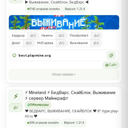
▶️ Выживание, Скайблок, БедВарс ◀️
1740 игроков онлайн
Версия: 1.21.4
0
0
0
Хардкор
Ивенты
Floodprotect
0
0
0
Донат
Моб арена
Выживание
best.playmine.org
Сайт
Обзор сервера
⚡ Mineland ⚡ БедВарс, СкайБлок, Выживание
⚡
⚡ сервер Майнкрафт
0
Изумруды
1
❤️ БЕДВАРС, ВЫЖИВАНИЕ, СКАЙБЛОК ❤️ IP: hype.play-
ml.ru ❤️
395 игроков онлайн
Версия: 1.21.4