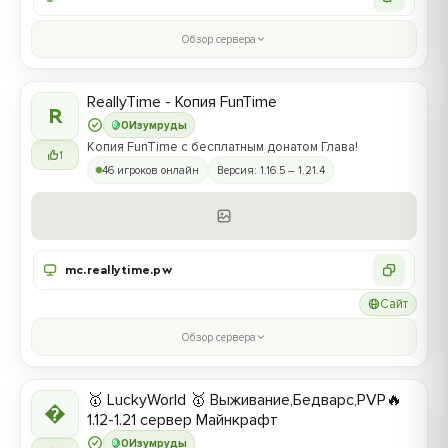
Обзор сервера
ReallyTime - Копия FunTime
R
0
Изумруды
Копия FunTime с бесплатным донатом Глава!
1
46 игроков онлайн
Версия: 1.16.5 – 1.21.4
mc.reallytime.pw
Сайт
Обзор сервера
🥇 LuckyWorld 🥇 Выживание,Бедварс,PVP🔥

1.12-1.21 сервер Майнкрафт
0
Изумруды