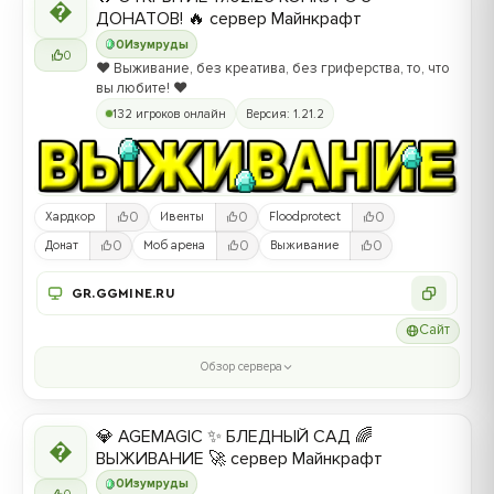

ДОНАТОВ! 🔥 сервер Майнкрафт
0
Изумруды
0
❤️ Выживание, без креатива, без гриферства, то, что
вы любите! ❤️
132 игроков онлайн
Версия: 1.21.2
0
0
0
Хардкор
Ивенты
Floodprotect
0
0
0
Донат
Моб арена
Выживание
GR.GGMINE.RU
Сайт
Обзор сервера
💎 AGEMAGIC ✨ БЛЕДНЫЙ САД 🌈

ВЫЖИВАНИЕ 🚀 сервер Майнкрафт
0
Изумруды