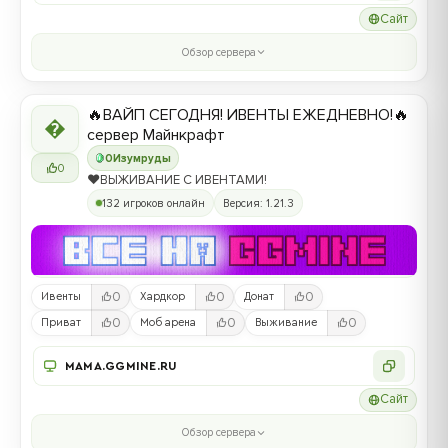
Сайт
Обзор сервера
🔥ВАЙП СЕГОДНЯ! ИВЕНТЫ ЕЖЕДНЕВНО!🔥

сервер Майнкрафт
0
Изумруды
0
❤️ВЫЖИВАНИЕ С ИВЕНТАМИ!
132 игроков онлайн
Версия: 1.21.3
0
0
0
Ивенты
Хардкор
Донат
0
0
0
Приват
Моб арена
Выживание
MAMA.GGMINE.RU
Сайт
Обзор сервера