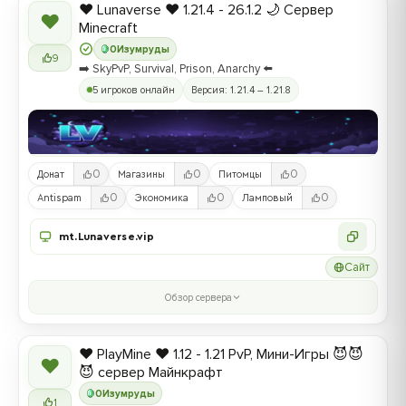
❤️ Lunaverse ❤️ 1.21.4 - 26.1.2 🌙 Сервер
❤
Minecraft
0
Изумруды
9
➡️ SkyPvP, Survival, Prison, Anarchy ⬅️
5 игроков онлайн
Версия: 1.21.4 – 1.21.8
0
0
0
Донат
Магазины
Питомцы
0
0
0
Antispam
Экономика
Ламповый
mt.Lunaverse.vip
Сайт
Обзор сервера
❤️ PlayMine ❤️ 1.12 - 1.21 PvP, Мини-Игры 😈😈
❤
😈 сервер Майнкрафт
0
Изумруды
1