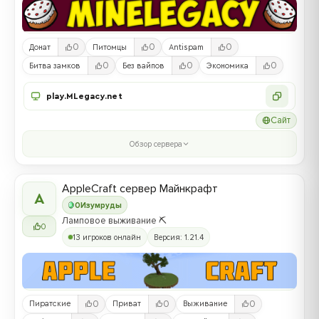
0
0
0
Донат
Питомцы
Antispam
0
0
0
Битва замков
Без вайпов
Экономика
play.MLegacy.net
Сайт
Обзор сервера
AppleCraft сервер Майнкрафт
A
0
Изумруды
Ламповое выживание ⛏️
0
13 игроков онлайн
Версия: 1.21.4
0
0
0
Пиратские
Приват
Выживание