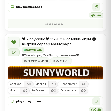
play.mcsuper.net
Сайт
Обзор сервера
❤️SunnyWorld❤️ 1.12-1.21 PvP, Мини-Игры 😡
❤
Анархия сервер Майнкрафт
0
Изумруды
0
❤️Мини-Игры, СкайБлок, Выживание❤️
0 игроков онлайн
Версия: 1.21.4
0
0
0
Хардкор
Ивенты
Floodprotect
0
0
0
Донат
Моб арена
Выживание
play.sunnymc.net
Сайт