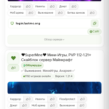
0
0
0
Хардкор
Ивенты
Донат
0
0
0
Моб арена
Выживание
Битва замков
login.lastmc.org
Сайт
Обзор сервера
❤️SuperMine❤️ Мини-Игры, PVP 1.12-1.21⭐
❤
Скайблок сервер Майнкрафт
0
Изумруды
0
✅ Выживание, МиниИгры, Анархия ✅
1760 игроков онлайн
Версия: 1.21.4
0
0
0
Хардкор
Ивенты
Floodprotect
0
0
0
Донат
Моб арена
Выживание