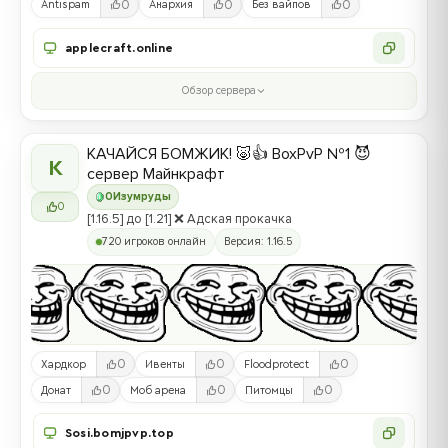
0
0
0
Antispam
Анархия
Без вайпов
applecraft.online
Обзор сервера
КАЧАЙСЯ БОМЖИК! 🐷👍 BoxPvP №1 😈
К
сервер Майнкрафт
0
Изумруды
0
[1.16.5] до [1.21] ❌ Адская прокачка
720 игроков онлайн
Версия: 1.16.5
0
0
0
Хардкор
Ивенты
Floodprotect
0
0
0
Донат
Моб арена
Питомцы
Sosi.bomjpvp.top