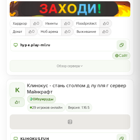
0
0
0
Хардкор
Ивенты
Floodprotect
0
0
0
Донат
Моб арена
Выживание
hype.play-ml.ru
Сайт
Обзор сервера
Клинокус - стань столпом д лу пля г сервер
К
Майнкрафт
0
Изумруды
1
29 игроков онлайн
Версия: 1.16.5
KLINOKUS.FUN