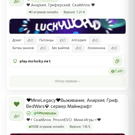
0
❤️ Анархия, Гриферский, Скайблок ❤️
0 игроков онлайн
Версия: 1.21.4
0
0
0
Донат
Питомцы
Antispam
0
0
0
Битва замков
Без вайпов
Экономика
play.mclucky.net
Сайт
Обзор сервера
❤️MineLegacy❤️Выживание, Анархия, Гриф,
❤
BedWars💎 сервер Майнкрафт
0
Изумруды
0
❤️⚡️ СкайБлок, PrisonEVO, Мини-Игры ⚡️❤️
11008 игроков онлайн
Версия: 1.16.5