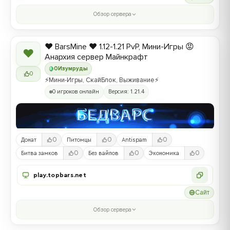
Обзор сервера
❤️ BarsMine ❤️ 1.12-1.21 PvP, Мини-Игры 😡
❤
Анархия сервер Майнкрафт
0
Изумруды
0
⚡Мини-Игры, СкайБлок, Выживание⚡
0 игроков онлайн
Версия: 1.21.4
0
0
0
Донат
Питомцы
Antispam
0
0
0
Битва замков
Без вайпов
Экономика
play.topbars.net
Сайт
Обзор сервера