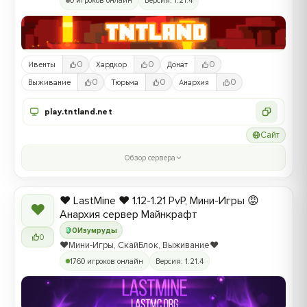
0 игроков онлайн
Версия: 1.21.4
0
0
0
Ивенты
Хардкор
Донат
0
0
0
Выживание
Тюрьма
Анархия
play.tntland.net
Сайт
Обзор сервера
❤️ LastMine ❤️ 1.12-1.21 PvP, Мини-Игры 😡
❤
Анархия сервер Майнкрафт
0
Изумруды
0
❤️Мини-Игры, СкайБлок, Выживание❤️
1760 игроков онлайн
Версия: 1.21.4