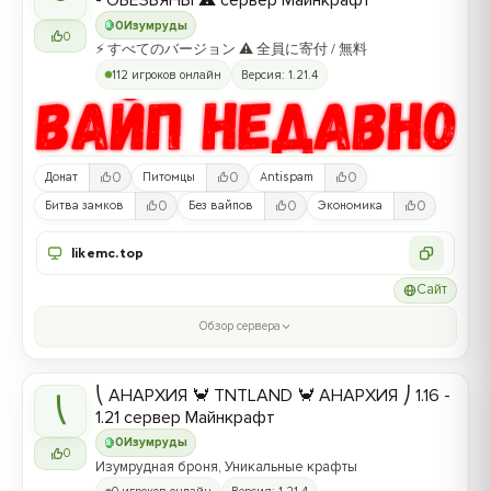
- ОБЕЗЬЯНЫ ⚠ сервер Майнкрафт
0
Изумруды
0
⚡ すべてのバージョン ⚠ 全員に寄付 / 無料
112 игроков онлайн
Версия: 1.21.4
0
0
0
Донат
Питомцы
Antispam
0
0
0
Битва замков
Без вайпов
Экономика
likemc.top
Сайт
Обзор сервера
⎝ АНАРХИЯ 🦀 TNTLAND 🦀 АНАРХИЯ ⎠ 1.16 -
⎝
1.21 сервер Майнкрафт
0
Изумруды
0
Изумрудная броня, Уникальные крафты