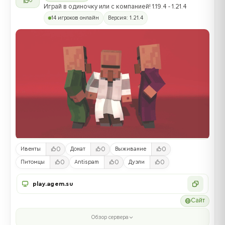
0
Играй в одиночку или с компанией! 1.19.4 - 1.21.4
14 игроков онлайн
Версия: 1.21.4
0
0
0
Ивенты
Донат
Выживание
0
0
0
Питомцы
Antispam
Дуэли
play.agem.su
Сайт
Обзор сервера