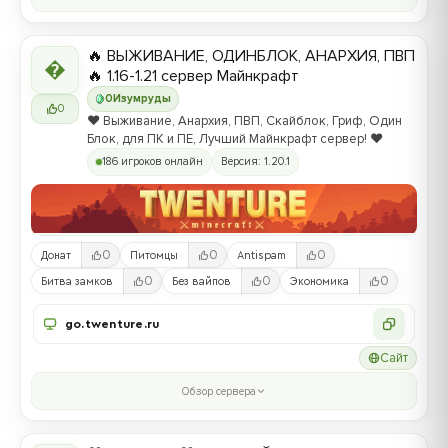
🔥 ВЫЖИВАНИЕ, ОДИНБЛОК, АНАРХИЯ, ПВП

🔥 1.16-1.21 сервер Майнкрафт
0
Изумруды
0
❤️ Выживание, Анархия, ПВП, Скайблок, Гриф, Один
Блок, для ПК и ПЕ, Лучший Майнкрафт сервер! ❤️
186 игроков онлайн
Версия: 1.20.1
0
0
0
Донат
Питомцы
Antispam
0
0
0
Битва замков
Без вайпов
Экономика
go.twenture.ru
Сайт
Обзор сервера