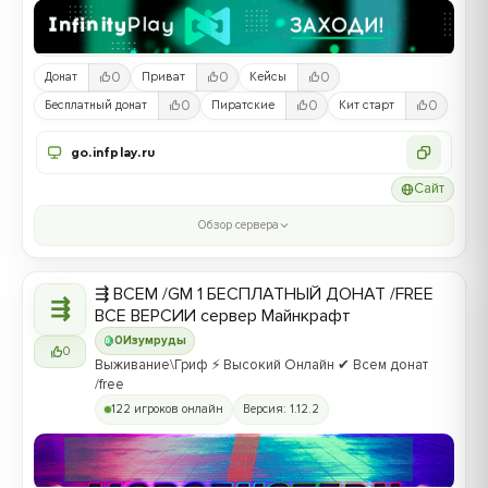
0
0
0
Донат
Приват
Кейсы
0
0
0
Бесплатный донат
Пиратские
Кит старт
go.infplay.ru
Сайт
Обзор сервера
⇶ ВСЕМ /GM 1 БЕСПЛАТНЫЙ ДОНАТ /FREE
⇶
ВСЕ ВЕРСИИ сервер Майнкрафт
0
Изумруды
0
Выживание\Гриф ⚡ Высокий Онлайн ✔ Всем донат
/free
122 игроков онлайн
Версия: 1.12.2