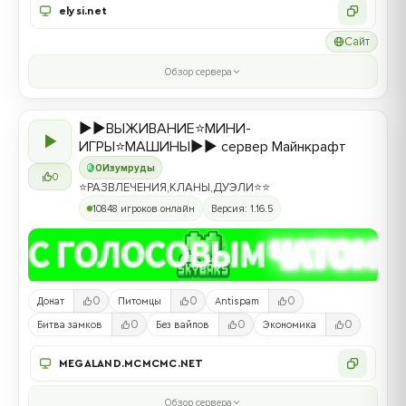
elysi.net
Сайт
Обзор сервера
▶️▶️ВЫЖИВАНИЕ⭐МИНИ-
▶
ИГРЫ⭐МАШИНЫ▶️▶️ сервер Майнкрафт
0
Изумруды
0
⭐РАЗВЛЕЧЕНИЯ,КЛАНЫ,ДУЭЛИ⭐⭐
10848 игроков онлайн
Версия: 1.16.5
0
0
0
Донат
Питомцы
Antispam
0
0
0
Битва замков
Без вайпов
Экономика
MEGALAND.MCMCMC.NET
Обзор сервера