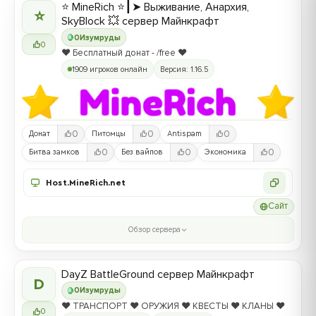
⭐ MineRich ⭐┃➤ Выживание, Анархия,
⭐
SkyBlock 💥 сервер Майнкрафт
0
Изумруды
0
❤️ Бесплатный донат - /free ❤️
1909 игроков онлайн
Версия: 1.16.5
0
0
0
Донат
Питомцы
Antispam
0
0
0
Битва замков
Без вайпов
Экономика
Host.MineRich.net
Сайт
Обзор сервера
DayZ BattleGround сервер Майнкрафт
D
0
Изумруды
❤️ ТРАНСПОРТ ❤️ ОРУЖИЯ ❤️ КВЕСТЫ ❤️ КЛАНЫ ❤️
0