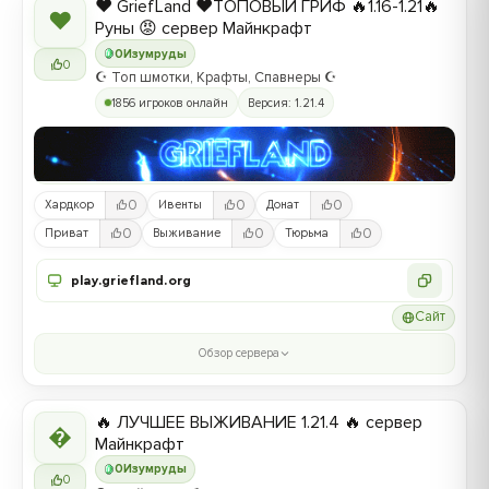
❤️ GriefLand ❤️ТОПОВЫЙ ГРИФ 🔥1.16-1.21🔥
❤
Руны 😡 сервер Майнкрафт
0
Изумруды
0
☪️ Топ шмотки, Крафты, Спавнеры ☪️
1856 игроков онлайн
Версия: 1.21.4
0
0
0
Хардкор
Ивенты
Донат
0
0
0
Приват
Выживание
Тюрьма
play.griefland.org
Сайт
Обзор сервера
🔥 ЛУЧШЕЕ ВЫЖИВАНИЕ 1.21.4 🔥 сервер

Майнкрафт
0
Изумруды
0