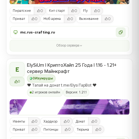
0
0
0
Пиратские
Кит старт
Fly
0
0
0
Приват
Моб арена
Выживание
mc.rus-crafting.ru
Обзор сервера
ElySiUm | КриптоХайп 25 Года | 1.16 - 1.21+
E
сервер Майнкрафт
0
Изумруды
0
❤️ Тапай на донат t.me/ElysiTapBot ❤️
2 игроков онлайн
Версия: 1.21.1
0
0
0
Ивенты
Хардкор
Донат
0
0
0
Приват
Питомцы
Тюрьма