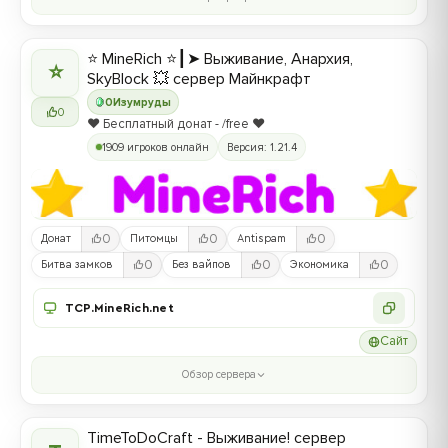
⭐ MineRich ⭐┃➤ Выживание, Анархия,
⭐
SkyBlock 💥 сервер Майнкрафт
0
Изумруды
0
❤️ Бесплатный донат - /free ❤️
1909 игроков онлайн
Версия: 1.21.4
0
0
0
Донат
Питомцы
Antispam
0
0
0
Битва замков
Без вайпов
Экономика
TCP.MineRich.net
Сайт
Обзор сервера
TimeToDoCraft - Выживание! сервер