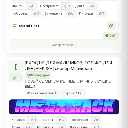
0
0
0
Ивенты
Floodprotect
Донат
0
0
0
Моб арена
Выживание
Питомцы
a4craft.net
Сайт
Обзор сервера
[ВХОД НЕ ДЛЯ МАЛЬЧИКОВ, ТОЛЬКО ДЛЯ
[
ДЕВОЧЕК 18+] сервер Майнкрафт
0
Изумруды
0
НОВЫЙ СЕРВЕР, ЗАПРЕТНЫЕ ПЛАГИНЫ, ЛУЧШИЕ
ВЕЩИ
122 игроков онлайн
Версия: 1.16.5
0
0
0
Хардкор
Ивенты
Floodprotect
0
0
0
Донат
Моб арена
Выживание