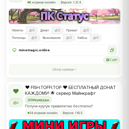
6 игроков онлайн
Версия: 1.21.4
0
0
0
Ивенты
Донат
Приват
0
0
0
Питомцы
Выживание
Кейсы
minemagic.online
Сайт
Обзор сервера
❤️ FISH.TOFFI.TOP ❤️ БЕСПЛАТНЫЙ ДОНАТ
❤
КАЖДОМУ! 🌟 сервер Майнкрафт
0
Изумруды
0
Получи крутую привилегию бесплатно?
34 игроков онлайн
Версия: 1.16.5