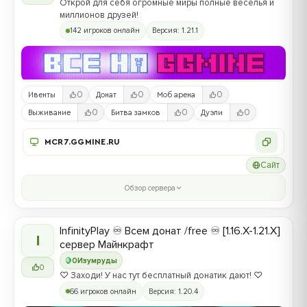
Открой для себя огромные миры полные веселья и
миллионов друзей!
142 игроков онлайн
Версия: 1.21.1
0
0
0
Ивенты
Донат
Моб арена
0
0
0
Выживание
Битва замков
Дуэли
MCR7.GGMINE.RU
Сайт
Обзор сервера
InfinityPlay ♾ Всем донат /free ♾ [1.16.X-1.21.X]
I
сервер Майнкрафт
0
Изумруды
0
♡ Заходи! У нас тут бесплатный донатик дают! ♡
66 игроков онлайн
Версия: 1.20.4