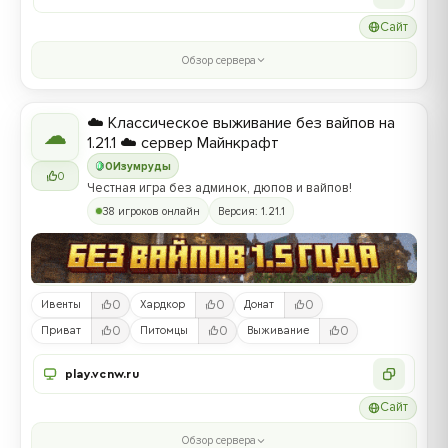
Сайт
Обзор сервера
☁️ Классическое выживание без вайпов на
☁
1.21.1 ☁️ сервер Майнкрафт
0
Изумруды
0
Честная игра без админок, дюпов и вайпов!
38 игроков онлайн
Версия: 1.21.1
0
0
0
Ивенты
Хардкор
Донат
0
0
0
Приват
Питомцы
Выживание
play.vcnw.ru
Сайт
Обзор сервера