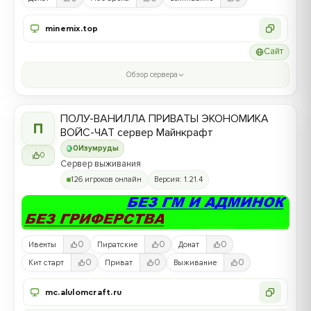
minemix.top
Сайт
Обзор сервера
ПОЛУ-ВАНИЛЛА ПРИВАТЫ ЭКОНОМИКА
П
ВОЙС-ЧАТ сервер Майнкрафт
0
Изумруды
0
Cервер выживания
126 игроков онлайн
Версия: 1.21.4
0
0
0
Ивенты
Пиратские
Донат
0
0
0
Кит старт
Приват
Выживание
mc.alulomcraft.ru