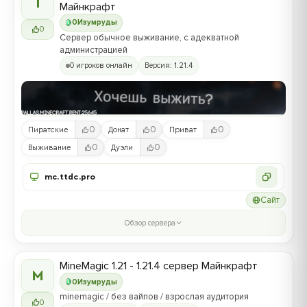
T
Майнкрафт
0
Изумруды
0
Сервер обычное выживание, с адекватной
администрацией
0 игроков онлайн
Версия: 1.21.4
0
0
0
Пиратские
Донат
Приват
0
0
Выживание
Дуэли
mc.ttdc.pro
Сайт
Обзор сервера
MineMagic 1.21 - 1.21.4 сервер Майнкрафт
M
0
Изумруды
minemagic / без вайпов / взрослая аудитория
0