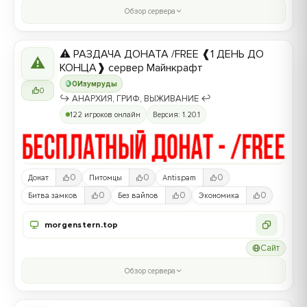
Обзор сервера
⚠ РАЗДАЧА ДОНАТА /FREE ❰1 ДЕНЬ ДО
⚠
КОНЦА❱ сервер Майнкрафт
0
Изумруды
0
↪ АНАРХИЯ, ГРИФ, ВЫЖИВАНИЕ ↩
122 игроков онлайн
Версия: 1.20.1
0
0
0
Донат
Питомцы
Antispam
0
0
0
Битва замков
Без вайпов
Экономика
morgenstern.top
Сайт
Обзор сервера