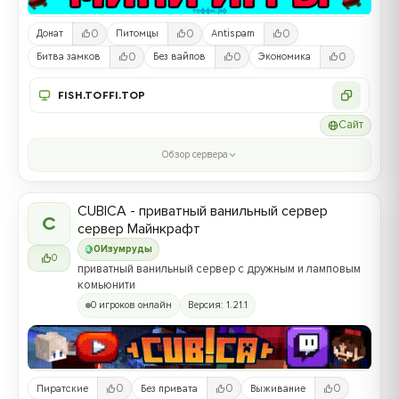
0
0
0
Донат
Питомцы
Antispam
0
0
0
Битва замков
Без вайпов
Экономика
FISH.TOFFI.TOP
Сайт
Обзор сервера
CUBICA - приватный ванильный сервер
C
сервер Майнкрафт
0
Изумруды
0
приватный ванильный сервер с дружным и ламповым
комьюнити
0 игроков онлайн
Версия: 1.21.1
0
0
0
Пиратские
Без привата
Выживание