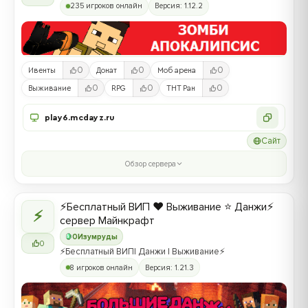
235 игроков онлайн
Версия: 1.12.2
0
0
0
Ивенты
Донат
Моб арена
0
0
0
Выживание
RPG
ТНТ Ран
play6.mcdayz.ru
Сайт
Обзор сервера
⚡Бесплатный ВИП ❤️ Выживание ⭐ Данжи⚡
⚡
сервер Майнкрафт
0
Изумруды
0
⚡Бесплатный ВИП| Данжи | Выживание⚡
8 игроков онлайн
Версия: 1.21.3