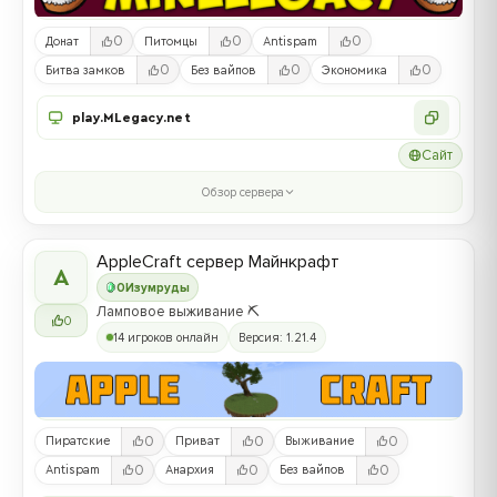
0
0
0
Донат
Питомцы
Antispam
0
0
0
Битва замков
Без вайпов
Экономика
play.MLegacy.net
Сайт
Обзор сервера
AppleCraft сервер Майнкрафт
A
0
Изумруды
Ламповое выживание ⛏️
0
14 игроков онлайн
Версия: 1.21.4
0
0
0
Пиратские
Приват
Выживание
0
0
0
Antispam
Анархия
Без вайпов