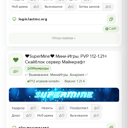
0
0
0
Моб арена
Выживание
Битва замков
login.lastmc.org
Сайт
Обзор сервера
❤️SuperMine❤️ Мини-Игры, PVP 1.12-1.21⭐
❤
Скайблок сервер Майнкрафт
0
Изумруды
0
✅ Выживание, МиниИгры, Анархия ✅
1712 игроков онлайн
Версия: 1.21.4
0
0
0
Хардкор
Ивенты
Floodprotect
0
0
0
Донат
Моб арена
Выживание
play.mcsuper.net