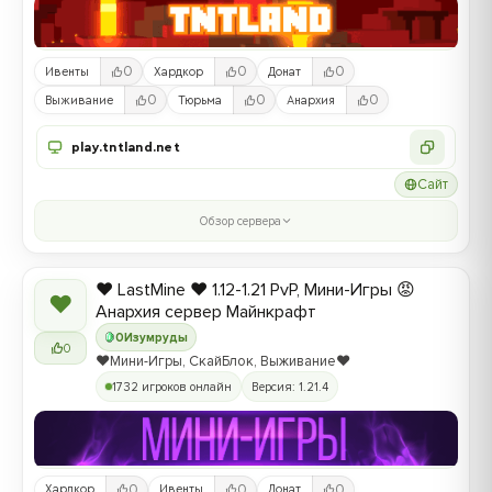
0
0
0
Ивенты
Хардкор
Донат
0
0
0
Выживание
Тюрьма
Анархия
play.tntland.net
Сайт
Обзор сервера
❤️ LastMine ❤️ 1.12-1.21 PvP, Мини-Игры 😡
❤
Анархия сервер Майнкрафт
0
Изумруды
0
❤️Мини-Игры, СкайБлок, Выживание❤️
1732 игроков онлайн
Версия: 1.21.4
0
0
0
Хардкор
Ивенты
Донат