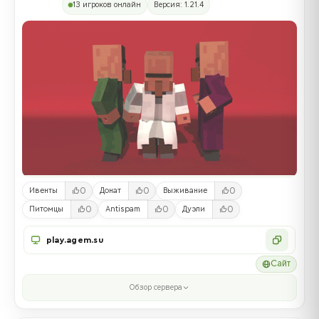
13 игроков онлайн
Версия: 1.21.4
0
0
0
Ивенты
Донат
Выживание
0
0
0
Питомцы
Antispam
Дуэли
play.agem.su
Сайт
Обзор сервера