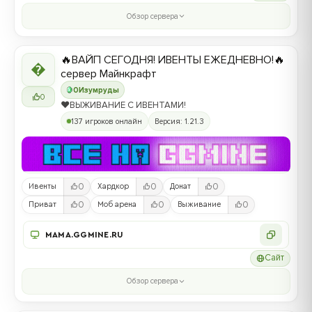
Обзор сервера
🔥ВАЙП СЕГОДНЯ! ИВЕНТЫ ЕЖЕДНЕВНО!🔥

сервер Майнкрафт
0
Изумруды
0
❤️ВЫЖИВАНИЕ С ИВЕНТАМИ!
137 игроков онлайн
Версия: 1.21.3
0
0
0
Ивенты
Хардкор
Донат
0
0
0
Приват
Моб арена
Выживание
MAMA.GGMINE.RU
Сайт
Обзор сервера