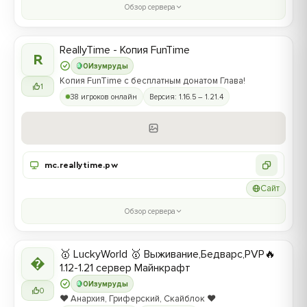
Обзор сервера
ReallyTime - Копия FunTime
R
0
Изумруды
Копия FunTime с бесплатным донатом Глава!
1
38 игроков онлайн
Версия: 1.16.5 – 1.21.4
mc.reallytime.pw
Сайт
Обзор сервера
🥇 LuckyWorld 🥇 Выживание,Бедварс,PVP🔥

1.12-1.21 сервер Майнкрафт
0
Изумруды
0
❤️ Анархия, Гриферский, Скайблок ❤️