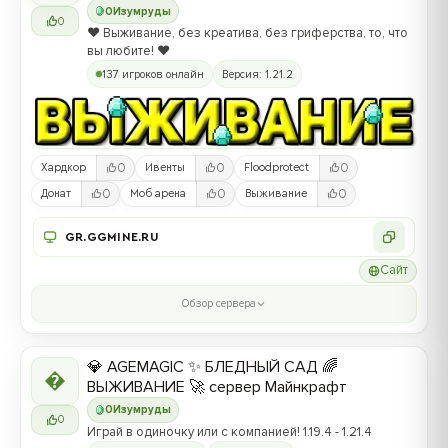
0
Изумруды
0
❤️ Выживание, без креатива, без гриферства, то, что
вы любите! ❤️
137 игроков онлайн
Версия: 1.21.2
0
0
0
Хардкор
Ивенты
Floodprotect
0
0
0
Донат
Моб арена
Выживание
GR.GGMINE.RU
Сайт
Обзор сервера
💎 AGEMAGIC ✨ БЛЕДНЫЙ САД 🌈

ВЫЖИВАНИЕ 🚀 сервер Майнкрафт
0
Изумруды
0
Играй в одиночку или с компанией! 1.19.4 - 1.21.4