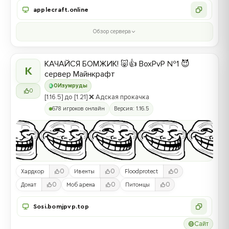
applecraft.online
Обзор сервера
КАЧАЙСЯ БОМЖИК! 🐷👍 BoxPvP №1 😈
К
сервер Майнкрафт
0
Изумруды
0
[1.16.5] до [1.21] ❌ Адская прокачка
678 игроков онлайн
Версия: 1.16.5
0
0
0
Хардкор
Ивенты
Floodprotect
0
0
0
Донат
Моб арена
Питомцы
Sosi.bomjpvp.top
Сайт