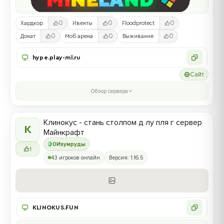
0
0
0
Хардкор
Ивенты
Floodprotect
0
0
0
Донат
Моб арена
Выживание
hype.play-ml.ru
Сайт
Обзор сервера
Клинокус - стань столпом д лу пля г сервер
К
Майнкрафт
0
Изумруды
1
43 игроков онлайн
Версия: 1.16.5
KLINOKUS.FUN