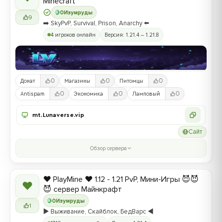
Minecraft
0
Изумруды
9
➡️ SkyPvP, Survival, Prison, Anarchy ⬅️
4 игроков онлайн
Версия: 1.21.4 – 1.21.8
0
0
0
Донат
Магазины
Питомцы
0
0
0
Antispam
Экономика
Ламповый
mt.Lunaverse.vip
Сайт
Обзор сервера
❤️ PlayMine ❤️ 1.12 - 1.21 PvP, Мини-Игры 😈😈
❤
😈 сервер Майнкрафт
0
Изумруды
1
▶️ Выживание, Скайблок, БедВарс ◀️