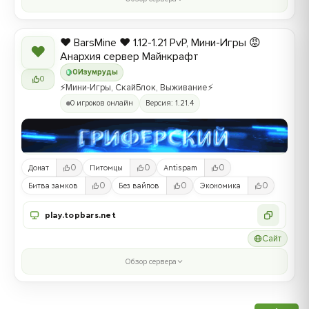
❤️ BarsMine ❤️ 1.12-1.21 PvP, Мини-Игры 😡
❤
Анархия сервер Майнкрафт
0
Изумруды
0
⚡Мини-Игры, СкайБлок, Выживание⚡
0 игроков онлайн
Версия: 1.21.4
0
0
0
Донат
Питомцы
Antispam
0
0
0
Битва замков
Без вайпов
Экономика
play.topbars.net
Сайт
Обзор сервера