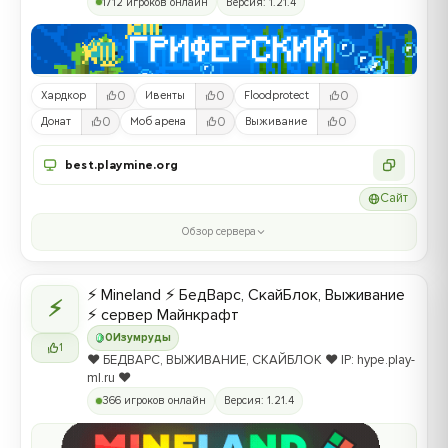
1712 игроков онлайн
Версия: 1.21.4
0
0
0
Хардкор
Ивенты
Floodprotect
0
0
0
Донат
Моб арена
Выживание
best.playmine.org
Сайт
Обзор сервера
⚡ Mineland ⚡ БедВарс, СкайБлок, Выживание
⚡
⚡ сервер Майнкрафт
0
Изумруды
1
❤️ БЕДВАРС, ВЫЖИВАНИЕ, СКАЙБЛОК ❤️ IP: hype.play-
ml.ru ❤️
366 игроков онлайн
Версия: 1.21.4