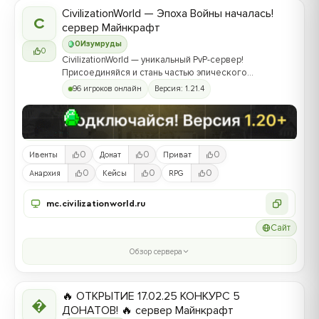
CivilizationWorld — Эпоха Войны началась!
C
сервер Майнкрафт
0
Изумруды
0
CivilizationWorld — уникальный PvP-сервер!
Присоединяйся и стань частью эпического
противостояния между Альвами и Йотунами!
96 игроков онлайн
Версия: 1.21.4
0
0
0
Ивенты
Донат
Приват
0
0
0
Анархия
Кейсы
RPG
mc.civilizationworld.ru
Сайт
Обзор сервера
🔥 ОТКРЫТИЕ 17.02.25 КОНКУРС 5

ДОНАТОВ! 🔥 сервер Майнкрафт