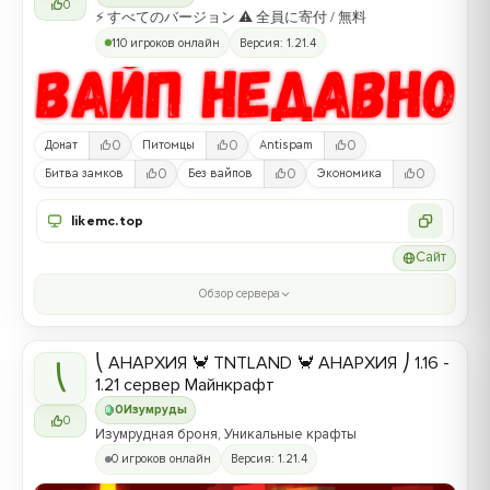
0
⚡ すべてのバージョン ⚠ 全員に寄付 / 無料
110 игроков онлайн
Версия: 1.21.4
0
0
0
Донат
Питомцы
Antispam
0
0
0
Битва замков
Без вайпов
Экономика
likemc.top
Сайт
Обзор сервера
⎝ АНАРХИЯ 🦀 TNTLAND 🦀 АНАРХИЯ ⎠ 1.16 -
⎝
1.21 сервер Майнкрафт
0
Изумруды
0
Изумрудная броня, Уникальные крафты
0 игроков онлайн
Версия: 1.21.4