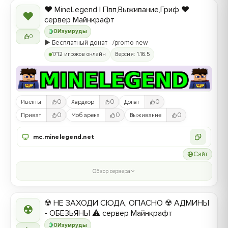
❤️ MineLegend | Пвп,Выживание,Гриф ❤️
❤
сервер Майнкрафт
0
Изумруды
0
▶️ Бесплатный донат - /promo new
1712 игроков онлайн
Версия: 1.16.5
0
0
0
Ивенты
Хардкор
Донат
0
0
0
Приват
Моб арена
Выживание
mc.minelegend.net
Сайт
Обзор сервера
☢ НЕ ЗАХОДИ СЮДА, ОПАСНО ☢ АДМИНЫ
☢
- ОБЕЗЬЯНЫ ⚠ сервер Майнкрафт
0
Изумруды