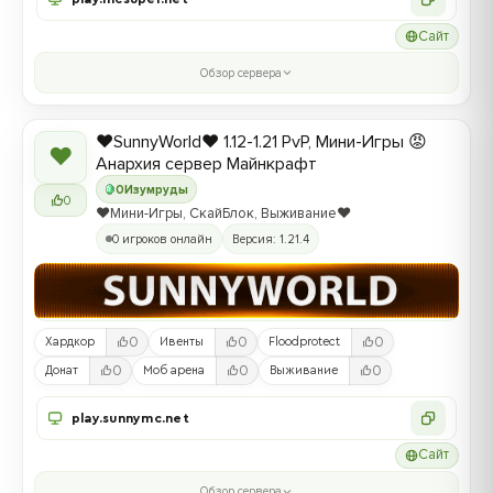
Сайт
Обзор сервера
❤️SunnyWorld❤️ 1.12-1.21 PvP, Мини-Игры 😡
❤
Анархия сервер Майнкрафт
0
Изумруды
0
❤️Мини-Игры, СкайБлок, Выживание❤️
0 игроков онлайн
Версия: 1.21.4
0
0
0
Хардкор
Ивенты
Floodprotect
0
0
0
Донат
Моб арена
Выживание
play.sunnymc.net
Сайт
Обзор сервера