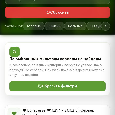
Сбросить
Часто ищут:
Топовые
Онлайн
Большие
С лаунчером
По выбранным фильтрам серверы не найдены
К сожалению, по вашим критериям поиска не удалось найти
подходящие серверы. Показали похожие варианты, которые
могут вам подойти.
Сбросить фильтры
❤️ Lunaverse ❤️ 1.21.4 - 26.1.2 🌙 Сервер
❤