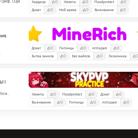
 Гриф, Один
0
0
0
Хардкор
Ивенты
Floodprotect
ервер! ❤️
0
0
0
Донат
Моб арена
Выживание
ия,
0
0
0
Донат
Питомцы
Antispam
0
0
Битва замков
Без вайпов
Экономика
Ы |
tice
0
0
0
Ивенты
Floodprotect
Донат
0
0
0
Выживание
Питомцы
Antispam