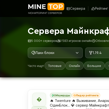
Сервера
Рейтинг
Сервера Майнкрафт
5 000+ серверов
1 583 игроков онлайн
Обновлен
Лаки блоки
1.19.4
Часто ищут:
Топовые
Онлайн
Большие
0
Изумруды
Лидер рейтинга

🔥 Twenture 🔥 Выживание, Анарх
ОдинБлок... 💎 сервер Майнкраф