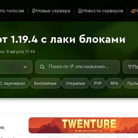
 по голосам
Новые сервера
Новости серверов
Ч
 1.19.4 с лаки блоками
о: 8 августа, 17:49
По
С лаунчером
Бесплатные
Открытые
PVP
RPG
Пуст
ия,
т