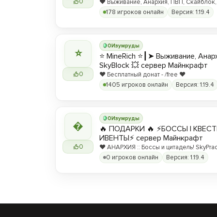
0
❤️ Выживание, Анархия, ПВП, Скайблок,
Блок, для ПК и ПЕ, Лучший Майнкрафт с
178 игроков онлайн
Версия: 1.19.4
0
Изумруды
⭐
⭐ MineRich ⭐┃➤ Выживание, Анарх
SkyBlock 💥 сервер Майнкрафт
0
❤️ Бесплатный донат - /free ❤️
1405 игроков онлайн
Версия: 1.19.4
0
Изумруды

🔥 ПОДАРКИ 🔥 ⚡БОССЫ | КВЕСТ
ИВЕНТЫ⚡ сервер Майнкрафт
0
❤️ АНАРХИЯ :: Боссы и цитадель! SkyPrac
дуэли+лаки-блоки! BEDWARS!
0 игроков онлайн
Версия: 1.19.4