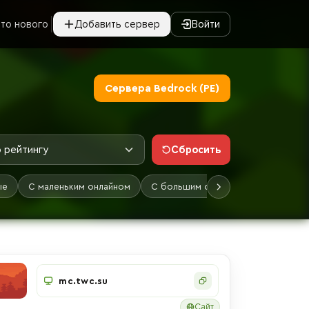
то нового
Добавить сервер
Войти
Сервера Bedrock (PE)
Сбросить
 рейтингу
ые
С маленьким онлайном
С большим онлайном
Лучшие
mc.twc.su
Сайт