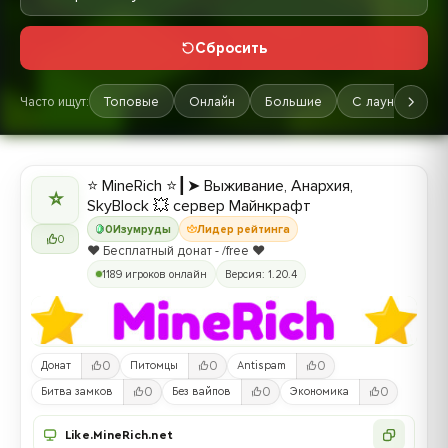
Сбросить
Часто ищут:
Топовые
Онлайн
Большие
С лаунчером
⭐ MineRich ⭐┃➤ Выживание, Анархия,
⭐
SkyBlock 💥 сервер Майнкрафт
0
Изумруды
Лидер рейтинга
0
❤️ Бесплатный донат - /free ❤️
1189 игроков онлайн
Версия: 1.20.4
0
0
0
Донат
Питомцы
Antispam
0
0
0
Битва замков
Без вайпов
Экономика
Like.MineRich.net