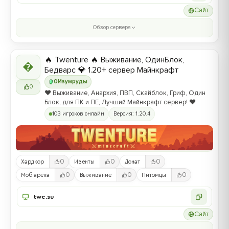
Сайт
Обзор сервера
🔥 Twenture 🔥 Выживание, ОдинБлок,

Бедварс 💎 1.20+ сервер Майнкрафт
0
Изумруды
0
❤️ Выживание, Анархия, ПВП, Скайблок, Гриф, Один
Блок, для ПК и ПЕ, Лучший Майнкрафт сервер! ❤️
103 игроков онлайн
Версия: 1.20.4
0
0
0
Хардкор
Ивенты
Донат
0
0
0
Моб арена
Выживание
Питомцы
twc.su
Сайт