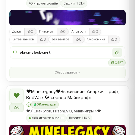
0 игроков онлайн
Версия: 1.21.4
0
0
0
Донат
Питомцы
Antispam
0
0
0
Битва замков
Без вайпов
Экономика
play.mclucky.net
Сайт
Обзор сервера
❤️MineLegacy❤️Выживание, Анархия, Гриф,
❤
BedWars💎 сервер Майнкрафт
0
Изумруды
0
❤️⚡️ СкайБлок, PrisonEVO, Мини-Игры ⚡️❤️
9488 игроков онлайн
Версия: 1.16.5