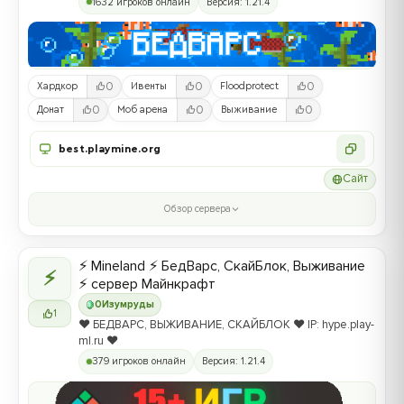
1632 игроков онлайн
Версия: 1.21.4
0
0
0
Хардкор
Ивенты
Floodprotect
0
0
0
Донат
Моб арена
Выживание
best.playmine.org
Сайт
Обзор сервера
⚡ Mineland ⚡ БедВарс, СкайБлок, Выживание
⚡
⚡ сервер Майнкрафт
0
Изумруды
1
❤️ БЕДВАРС, ВЫЖИВАНИЕ, СКАЙБЛОК ❤️ IP: hype.play-
ml.ru ❤️
379 игроков онлайн
Версия: 1.21.4