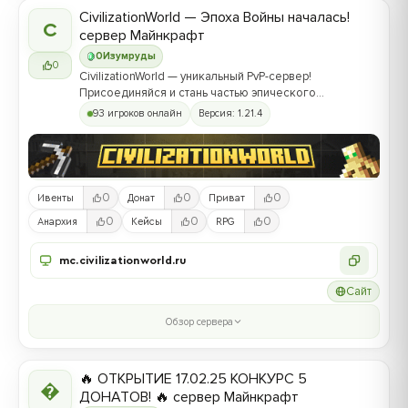
CivilizationWorld — Эпоха Войны началась!
C
сервер Майнкрафт
0
Изумруды
0
CivilizationWorld — уникальный PvP-сервер!
Присоединяйся и стань частью эпического
противостояния между Альвами и Йотунами!
93 игроков онлайн
Версия: 1.21.4
0
0
0
Ивенты
Донат
Приват
0
0
0
Анархия
Кейсы
RPG
mc.civilizationworld.ru
Сайт
Обзор сервера
🔥 ОТКРЫТИЕ 17.02.25 КОНКУРС 5

ДОНАТОВ! 🔥 сервер Майнкрафт