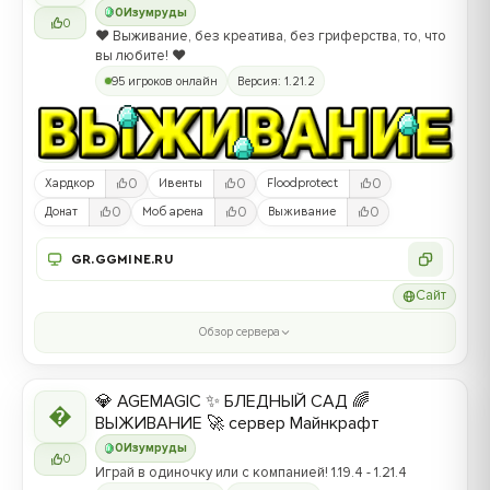
0
Изумруды
0
❤️ Выживание, без креатива, без гриферства, то, что
вы любите! ❤️
95 игроков онлайн
Версия: 1.21.2
0
0
0
Хардкор
Ивенты
Floodprotect
0
0
0
Донат
Моб арена
Выживание
GR.GGMINE.RU
Сайт
Обзор сервера
💎 AGEMAGIC ✨ БЛЕДНЫЙ САД 🌈

ВЫЖИВАНИЕ 🚀 сервер Майнкрафт
0
Изумруды
0
Играй в одиночку или с компанией! 1.19.4 - 1.21.4