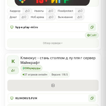
0
0
0
Хардкор
Ивенты
Floodprotect
0
0
0
Донат
Моб арена
Выживание
hype.play-ml.ru
Сайт
Обзор сервера
Клинокус - стань столпом д лу пля г сервер
К
Майнкрафт
0
Изумруды
1
37 игроков онлайн
Версия: 1.16.5
KLINOKUS.FUN