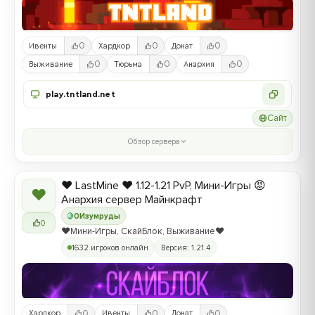
0
0
0
Ивенты
Хардкор
Донат
0
0
0
Выживание
Тюрьма
Анархия
play.tntland.net
Сайт
Обзор сервера
❤️ LastMine ❤️ 1.12-1.21 PvP, Мини-Игры 😡
❤
Анархия сервер Майнкрафт
0
Изумруды
0
❤️Мини-Игры, СкайБлок, Выживание❤️
1632 игроков онлайн
Версия: 1.21.4
0
0
0
Хардкор
Ивенты
Донат