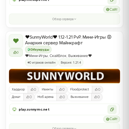
Сайт
Обзор сервера
❤️SunnyWorld❤️ 1.12-1.21 PvP, Мини-Игры 😡
❤
Анархия сервер Майнкрафт
0
Изумруды
0
❤️Мини-Игры, СкайБлок, Выживание❤️
0 игроков онлайн
Версия: 1.21.4
0
0
0
Хардкор
Ивенты
Floodprotect
0
0
0
Донат
Моб арена
Выживание
play.sunnymc.net
Сайт
Обзор сервера