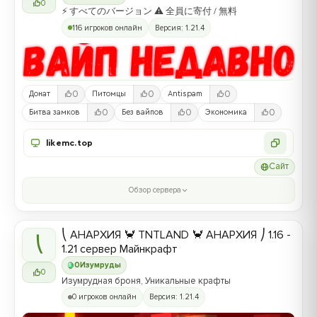
0
⚡ すべてのバージョン ⚠ 全員に寄付 / 無料
116 игроков онлайн
Версия: 1.21.4
0
0
0
Донат
Питомцы
Antispam
0
0
0
Битва замков
Без вайпов
Экономика
likemc.top
Сайт
Обзор сервера
⎝ АНАРХИЯ 🦀 TNTLAND 🦀 АНАРХИЯ ⎠ 1.16 -
⎝
1.21 сервер Майнкрафт
0
Изумруды
0
Изумрудная броня, Уникальные крафты
0 игроков онлайн
Версия: 1.21.4