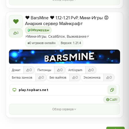
❤️ BarsMine ❤️ 1.12-1.21 PvP, Мини-Игры 😡
❤
Анархия сервер Майнкрафт
0
Изумруды
0
⚡Мини-Игры, СкайБлок, Выживание⚡
0 игроков онлайн
Версия: 1.21.4
0
0
0
Донат
Питомцы
Antispam
0
0
0
Битва замков
Без вайпов
Экономика
play.topbars.net
Сайт
Обзор сервера