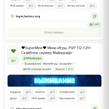
0
0
0
Моб арена
Выживание
Битва замков
login.lastmc.org
Сайт
Обзор сервера
❤️SuperMine❤️ Мини-Игры, PVP 1.12-1.21⭐
❤
Скайблок сервер Майнкрафт
0
Изумруды
0
✅ Выживание, МиниИгры, Анархия ✅
1636 игроков онлайн
Версия: 1.21.4
0
0
0
Хардкор
Ивенты
Floodprotect
0
0
0
Донат
Моб арена
Выживание
play.mcsuper.net