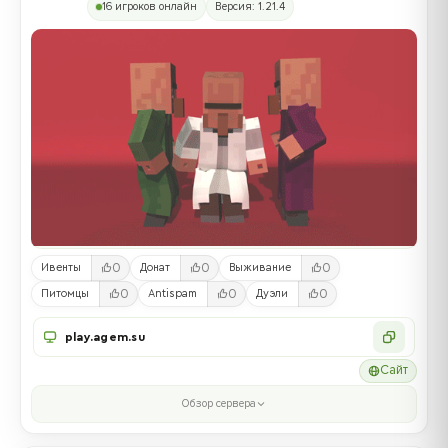
16 игроков онлайн
Версия: 1.21.4
0
0
0
Ивенты
Донат
Выживание
0
0
0
Питомцы
Antispam
Дуэли
play.agem.su
Сайт
Обзор сервера