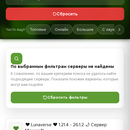
Сбросить
Часто ищут:
Топовые
Онлайн
Большие
С лаунчером
По выбранным фильтрам серверы не найдены
К сожалению, по вашим критериям поиска не удалось найти
подходящие серверы. Показали похожие варианты, которые
могут вам подойти.
Сбросить фильтры
❤️ Lunaverse ❤️ 1.21.4 - 26.1.2 🌙 Сервер
❤