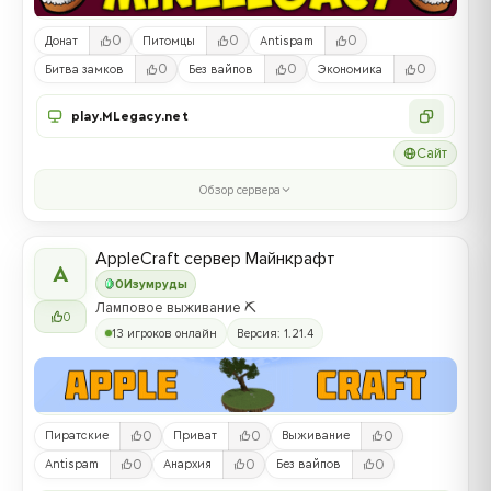
0
0
0
Донат
Питомцы
Antispam
0
0
0
Битва замков
Без вайпов
Экономика
play.MLegacy.net
Сайт
Обзор сервера
AppleCraft сервер Майнкрафт
A
0
Изумруды
Ламповое выживание ⛏️
0
13 игроков онлайн
Версия: 1.21.4
0
0
0
Пиратские
Приват
Выживание
0
0
0
Antispam
Анархия
Без вайпов