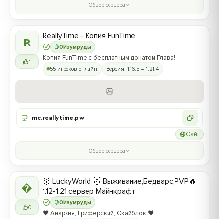
Обзор сервера
ReallyTime - Копия FunTime
R
0
Изумруды
Копия FunTime с бесплатным донатом Глава!
1
55 игроков онлайн
Версия: 1.16.5 – 1.21.4
mc.reallytime.pw
Сайт
Обзор сервера
🥇 LuckyWorld 🥇 Выживание,Бедварс,PVP🔥

1.12-1.21 сервер Майнкрафт
0
Изумруды
0
❤️ Анархия, Гриферский, Скайблок ❤️