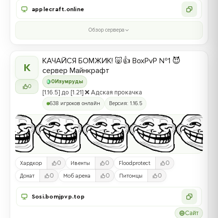
applecraft.online
Обзор сервера
КАЧАЙСЯ БОМЖИК! 🐷👍 BoxPvP №1 😈
К
сервер Майнкрафт
0
Изумруды
0
[1.16.5] до [1.21] ❌ Адская прокачка
638 игроков онлайн
Версия: 1.16.5
0
0
0
Хардкор
Ивенты
Floodprotect
0
0
0
Донат
Моб арена
Питомцы
Sosi.bomjpvp.top
Сайт