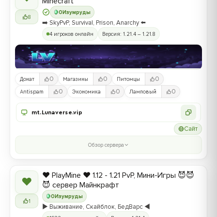
Minecraft
0
Изумруды
8
➡️ SkyPvP, Survival, Prison, Anarchy ⬅️
4 игроков онлайн
Версия: 1.21.4 – 1.21.8
0
0
0
Донат
Магазины
Питомцы
0
0
0
Antispam
Экономика
Ламповый
mt.Lunaverse.vip
Сайт
Обзор сервера
❤️ PlayMine ❤️ 1.12 - 1.21 PvP, Мини-Игры 😈😈
❤
😈 сервер Майнкрафт
0
Изумруды
1
▶️ Выживание, Скайблок, БедВарс ◀️