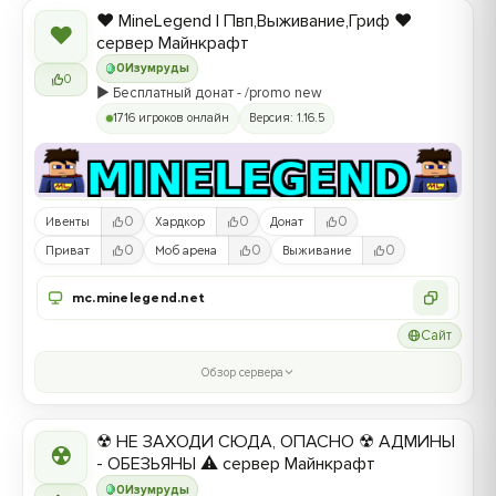
❤️ MineLegend | Пвп,Выживание,Гриф ❤️
❤
сервер Майнкрафт
0
Изумруды
0
▶️ Бесплатный донат - /promo new
1716 игроков онлайн
Версия: 1.16.5
0
0
0
Ивенты
Хардкор
Донат
0
0
0
Приват
Моб арена
Выживание
mc.minelegend.net
Сайт
Обзор сервера
☢ НЕ ЗАХОДИ СЮДА, ОПАСНО ☢ АДМИНЫ
☢
- ОБЕЗЬЯНЫ ⚠ сервер Майнкрафт
0
Изумруды