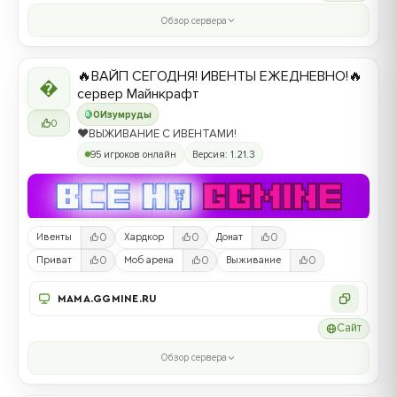
Обзор сервера
🔥ВАЙП СЕГОДНЯ! ИВЕНТЫ ЕЖЕДНЕВНО!🔥

сервер Майнкрафт
0
Изумруды
0
❤️ВЫЖИВАНИЕ С ИВЕНТАМИ!
95 игроков онлайн
Версия: 1.21.3
0
0
0
Ивенты
Хардкор
Донат
0
0
0
Приват
Моб арена
Выживание
MAMA.GGMINE.RU
Сайт
Обзор сервера