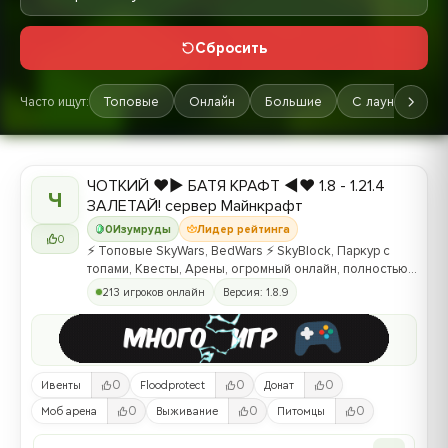
Сбросить
Часто ищут:
Топовые
Онлайн
Большие
С лаунчером
ЧОТКИЙ ❤️▶ БАТЯ КРАФТ ◀❤️ 1.8 - 1.21.4
Ч
ЗАЛЕТАЙ! сервер Майнкрафт
0
Изумруды
Лидер рейтинга
0
⚡ Топовые SkyWars, BedWars ⚡ SkyBlock, Паркур с
топами, Квесты, Арены, огромный онлайн, полностью
самописный сервер ⚡
213 игроков онлайн
Версия: 1.8.9
0
0
0
Ивенты
Floodprotect
Донат
0
0
0
Моб арена
Выживание
Питомцы