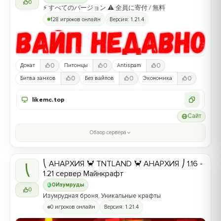
0
⚡ すべてのバージョン ⚠ 全員に寄付 / 無料
128 игроков онлайн
Версия: 1.21.4
0
0
0
Донат
Питомцы
Antispam
0
0
0
Битва замков
Без вайпов
Экономика
likemc.top
Сайт
Обзор сервера
⎝ АНАРХИЯ 🦀 TNTLAND 🦀 АНАРХИЯ ⎠ 1.16 -
⎝
1.21 сервер Майнкрафт
0
Изумруды
0
Изумрудная броня, Уникальные крафты
0 игроков онлайн
Версия: 1.21.4