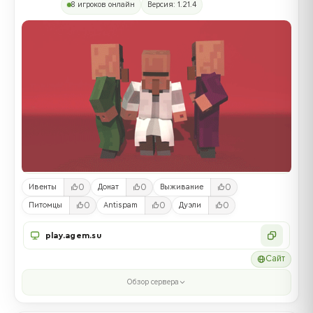
8 игроков онлайн
Версия: 1.21.4
0
0
0
Ивенты
Донат
Выживание
0
0
0
Питомцы
Antispam
Дуэли
play.agem.su
Сайт
Обзор сервера