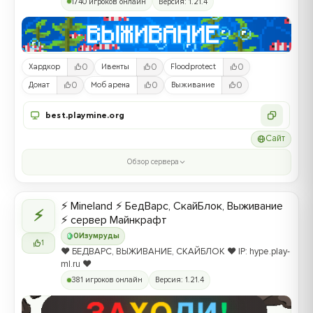
1740 игроков онлайн
Версия: 1.21.4
0
0
0
Хардкор
Ивенты
Floodprotect
0
0
0
Донат
Моб арена
Выживание
best.playmine.org
Сайт
Обзор сервера
⚡ Mineland ⚡ БедВарс, СкайБлок, Выживание
⚡
⚡ сервер Майнкрафт
0
Изумруды
1
❤️ БЕДВАРС, ВЫЖИВАНИЕ, СКАЙБЛОК ❤️ IP: hype.play-
ml.ru ❤️
381 игроков онлайн
Версия: 1.21.4