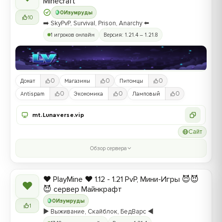
Minecraft
0
Изумруды
10
➡️ SkyPvP, Survival, Prison, Anarchy ⬅️
1 игроков онлайн
Версия: 1.21.4 – 1.21.8
0
0
0
Донат
Магазины
Питомцы
0
0
0
Antispam
Экономика
Ламповый
mt.Lunaverse.vip
Сайт
Обзор сервера
❤️ PlayMine ❤️ 1.12 - 1.21 PvP, Мини-Игры 😈😈
❤
😈 сервер Майнкрафт
0
Изумруды
1
▶️ Выживание, Скайблок, БедВарс ◀️