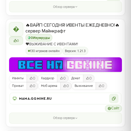
Обзор сервера
🔥ВАЙП СЕГОДНЯ! ИВЕНТЫ ЕЖЕДНЕВНО!🔥

сервер Майнкрафт
0
Изумруды
0
❤️ВЫЖИВАНИЕ С ИВЕНТАМИ!
130 игроков онлайн
Версия: 1.21.3
0
0
0
Ивенты
Хардкор
Донат
0
0
0
Приват
Моб арена
Выживание
MAMA.GGMINE.RU
Сайт
Обзор сервера