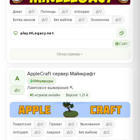
0
0
0
Донат
Питомцы
Antispam
0
0
0
Битва замков
Без вайпов
Экономика
play.MLegacy.net
Сайт
Обзор сервера
AppleCraft сервер Майнкрафт
A
0
Изумруды
Ламповое выживание ⛏️
0
5 игроков онлайн
Версия: 1.21.4
0
0
0
Пиратские
Приват
Выживание
0
0
0
Antispam
Анархия
Без вайпов