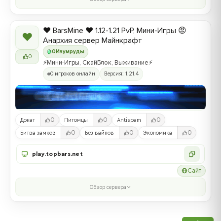
❤️ BarsMine ❤️ 1.12-1.21 PvP, Мини-Игры 😡
❤
Анархия сервер Майнкрафт
0
Изумруды
0
⚡Мини-Игры, СкайБлок, Выживание⚡
0 игроков онлайн
Версия: 1.21.4
0
0
0
Донат
Питомцы
Antispam
0
0
0
Битва замков
Без вайпов
Экономика
play.topbars.net
Сайт
Обзор сервера