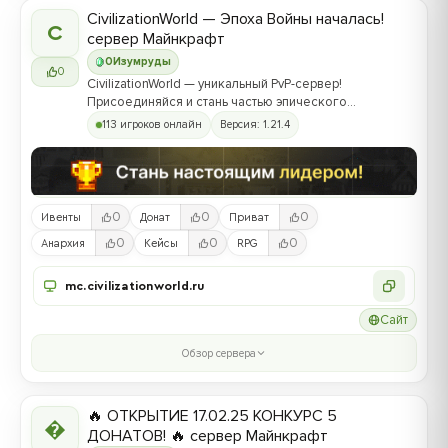
CivilizationWorld — Эпоха Войны началась!
C
сервер Майнкрафт
0
Изумруды
0
CivilizationWorld — уникальный PvP-сервер!
Присоединяйся и стань частью эпического
противостояния между Альвами и Йотунами!
113 игроков онлайн
Версия: 1.21.4
0
0
0
Ивенты
Донат
Приват
0
0
0
Анархия
Кейсы
RPG
mc.civilizationworld.ru
Сайт
Обзор сервера
🔥 ОТКРЫТИЕ 17.02.25 КОНКУРС 5

ДОНАТОВ! 🔥 сервер Майнкрафт