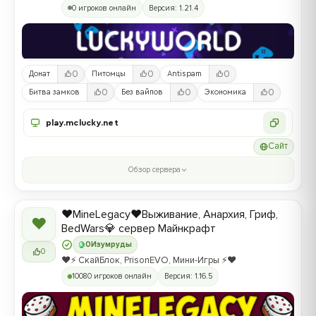
0 игроков онлайн
Версия: 1.21.4
0
0
0
Донат
Питомцы
Antispam
0
0
0
Битва замков
Без вайпов
Экономика
play.mclucky.net
Сайт
Обзор сервера
❤️MineLegacy❤️Выживание, Анархия, Гриф,
❤
BedWars💎 сервер Майнкрафт
0
Изумруды
0
❤️⚡️ СкайБлок, PrisonEVO, Мини-Игры ⚡️❤️
10080 игроков онлайн
Версия: 1.16.5