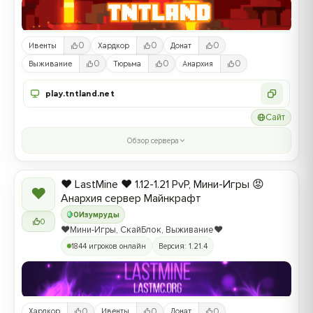
0
0
0
Ивенты
Хардкор
Донат
0
0
0
Выживание
Тюрьма
Анархия
play.tntland.net
Сайт
Обзор сервера
❤️ LastMine ❤️ 1.12-1.21 PvP, Мини-Игры 😡
❤
Анархия сервер Майнкрафт
0
Изумруды
0
❤️Мини-Игры, СкайБлок, Выживание❤️
1844 игроков онлайн
Версия: 1.21.4
0
0
0
Хардкор
Ивенты
Донат