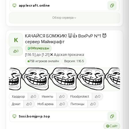
applecraft.online
Обзор сервера
КАЧАЙСЯ БОМЖИК! 🐷👍 BoxPvP №1 😈
К
сервер Майнкрафт
0
Изумруды
0
[1.16.5] до [1.21] ❌ Адская прокачка
758 игроков онлайн
Версия: 1.16.5
0
0
0
Хардкор
Ивенты
Floodprotect
0
0
0
Донат
Моб арена
Питомцы
Sosi.bomjpvp.top
Сайт