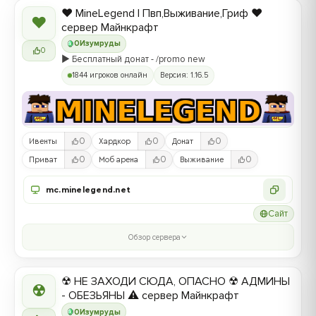
❤️ MineLegend | Пвп,Выживание,Гриф ❤️
❤
сервер Майнкрафт
0
Изумруды
0
▶️ Бесплатный донат - /promo new
1844 игроков онлайн
Версия: 1.16.5
0
0
0
Ивенты
Хардкор
Донат
0
0
0
Приват
Моб арена
Выживание
mc.minelegend.net
Сайт
Обзор сервера
☢ НЕ ЗАХОДИ СЮДА, ОПАСНО ☢ АДМИНЫ
☢
- ОБЕЗЬЯНЫ ⚠ сервер Майнкрафт
0
Изумруды