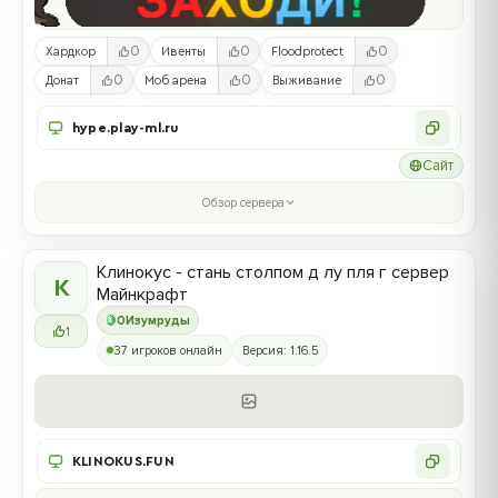
0
0
0
Хардкор
Ивенты
Floodprotect
0
0
0
Донат
Моб арена
Выживание
hype.play-ml.ru
Сайт
Обзор сервера
Клинокус - стань столпом д лу пля г сервер
К
Майнкрафт
0
Изумруды
1
37 игроков онлайн
Версия: 1.16.5
KLINOKUS.FUN