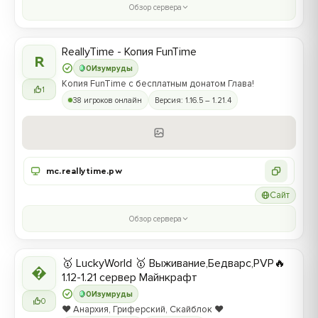
Обзор сервера
ReallyTime - Копия FunTime
R
0
Изумруды
Копия FunTime с бесплатным донатом Глава!
1
38 игроков онлайн
Версия: 1.16.5 – 1.21.4
mc.reallytime.pw
Сайт
Обзор сервера
🥇 LuckyWorld 🥇 Выживание,Бедварс,PVP🔥

1.12-1.21 сервер Майнкрафт
0
Изумруды
0
❤️ Анархия, Гриферский, Скайблок ❤️