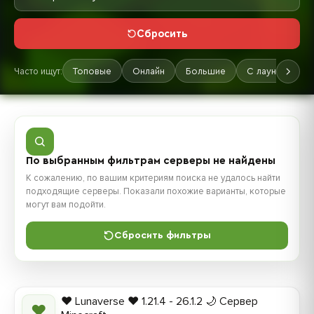
Сбросить
Часто ищут:
Топовые
Онлайн
Большие
С лаунчером
По выбранным фильтрам серверы не найдены
К сожалению, по вашим критериям поиска не удалось найти
подходящие серверы. Показали похожие варианты, которые
могут вам подойти.
Сбросить фильтры
❤️ Lunaverse ❤️ 1.21.4 - 26.1.2 🌙 Сервер
❤