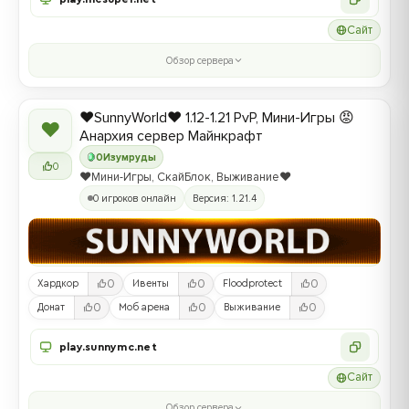
Сайт
Обзор сервера
❤️SunnyWorld❤️ 1.12-1.21 PvP, Мини-Игры 😡
❤
Анархия сервер Майнкрафт
0
Изумруды
0
❤️Мини-Игры, СкайБлок, Выживание❤️
0 игроков онлайн
Версия: 1.21.4
0
0
0
Хардкор
Ивенты
Floodprotect
0
0
0
Донат
Моб арена
Выживание
play.sunnymc.net
Сайт
Обзор сервера