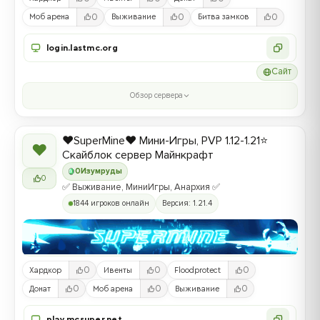
0
0
0
Моб арена
Выживание
Битва замков
login.lastmc.org
Сайт
Обзор сервера
❤️SuperMine❤️ Мини-Игры, PVP 1.12-1.21⭐
❤
Скайблок сервер Майнкрафт
0
Изумруды
0
✅ Выживание, МиниИгры, Анархия ✅
1844 игроков онлайн
Версия: 1.21.4
0
0
0
Хардкор
Ивенты
Floodprotect
0
0
0
Донат
Моб арена
Выживание
play.mcsuper.net