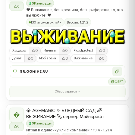
0
Изумруды
0
❤️ Выживание, без креатива, без гриферства, то, что
вы любите! ❤️
130 игроков онлайн
Версия: 1.21.2
0
0
0
Хардкор
Ивенты
Floodprotect
0
0
0
Донат
Моб арена
Выживание
GR.GGMINE.RU
Сайт
Обзор сервера
💎 AGEMAGIC ✨ БЛЕДНЫЙ САД 🌈

ВЫЖИВАНИЕ 🚀 сервер Майнкрафт
0
Изумруды
0
Играй в одиночку или с компанией! 1.19.4 - 1.21.4