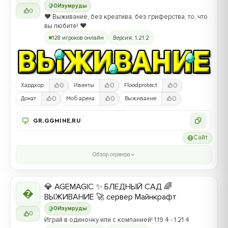
0
Изумруды
0
❤️ Выживание, без креатива, без гриферства, то, что
вы любите! ❤️
128 игроков онлайн
Версия: 1.21.2
0
0
0
Хардкор
Ивенты
Floodprotect
0
0
0
Донат
Моб арена
Выживание
GR.GGMINE.RU
Сайт
Обзор сервера
💎 AGEMAGIC ✨ БЛЕДНЫЙ САД 🌈

ВЫЖИВАНИЕ 🚀 сервер Майнкрафт
0
Изумруды
0
Играй в одиночку или с компанией! 1.19.4 - 1.21.4