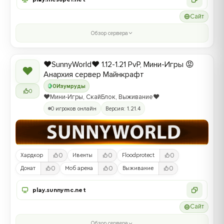
Сайт
Обзор сервера
❤️SunnyWorld❤️ 1.12-1.21 PvP, Мини-Игры 😡
❤
Анархия сервер Майнкрафт
0
Изумруды
0
❤️Мини-Игры, СкайБлок, Выживание❤️
0 игроков онлайн
Версия: 1.21.4
0
0
0
Хардкор
Ивенты
Floodprotect
0
0
0
Донат
Моб арена
Выживание
play.sunnymc.net
Сайт
Обзор сервера