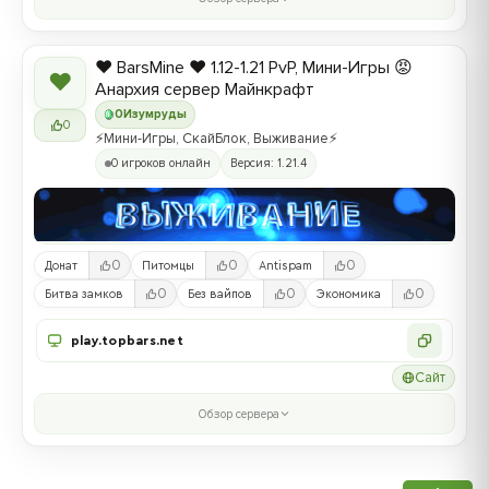
❤️ BarsMine ❤️ 1.12-1.21 PvP, Мини-Игры 😡
❤
Анархия сервер Майнкрафт
0
Изумруды
0
⚡Мини-Игры, СкайБлок, Выживание⚡
0 игроков онлайн
Версия: 1.21.4
0
0
0
Донат
Питомцы
Antispam
0
0
0
Битва замков
Без вайпов
Экономика
play.topbars.net
Сайт
Обзор сервера