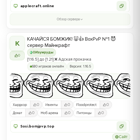
applecraft.online
Обзор сервера
КАЧАЙСЯ БОМЖИК! 🐷👍 BoxPvP №1 😈
К
сервер Майнкрафт
0
Изумруды
0
[1.16.5] до [1.21] ❌ Адская прокачка
680 игроков онлайн
Версия: 1.16.5
0
0
0
Хардкор
Ивенты
Floodprotect
0
0
0
Донат
Моб арена
Питомцы
Sosi.bomjpvp.top
Сайт