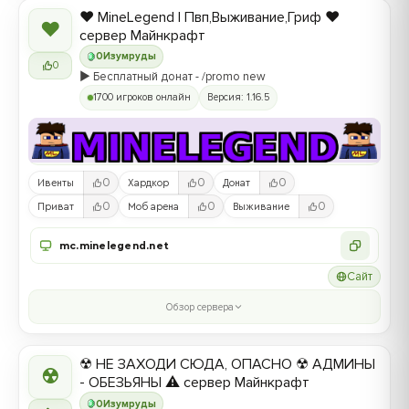
❤️ MineLegend | Пвп,Выживание,Гриф ❤️
❤
сервер Майнкрафт
0
Изумруды
0
▶️ Бесплатный донат - /promo new
1700 игроков онлайн
Версия: 1.16.5
0
0
0
Ивенты
Хардкор
Донат
0
0
0
Приват
Моб арена
Выживание
mc.minelegend.net
Сайт
Обзор сервера
☢ НЕ ЗАХОДИ СЮДА, ОПАСНО ☢ АДМИНЫ
☢
- ОБЕЗЬЯНЫ ⚠ сервер Майнкрафт
0
Изумруды