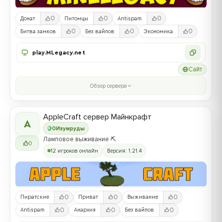
0
0
0
Донат
Питомцы
Antispam
0
0
0
Битва замков
Без вайпов
Экономика
play.MLegacy.net
Сайт
Обзор сервера
AppleCraft сервер Майнкрафт
A
0
Изумруды
Ламповое выживание ⛏️
0
12 игроков онлайн
Версия: 1.21.4
0
0
0
Пиратские
Приват
Выживание
0
0
0
Antispam
Анархия
Без вайпов