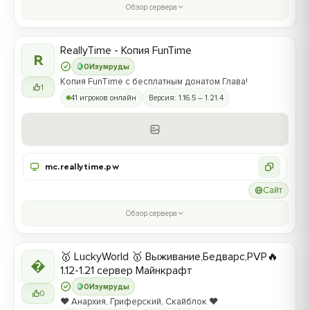
Обзор сервера
ReallyTime - Копия FunTime
R
0
Изумруды
Копия FunTime с бесплатным донатом Глава!
1
41 игроков онлайн
Версия: 1.16.5 – 1.21.4
mc.reallytime.pw
Сайт
Обзор сервера
🥇 LuckyWorld 🥇 Выживание,Бедварс,PVP🔥

1.12-1.21 сервер Майнкрафт
0
Изумруды
0
❤️ Анархия, Гриферский, Скайблок ❤️