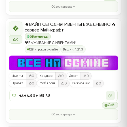
Обзор сервера
🔥ВАЙП СЕГОДНЯ! ИВЕНТЫ ЕЖЕДНЕВНО!🔥

сервер Майнкрафт
0
Изумруды
0
❤️ВЫЖИВАНИЕ С ИВЕНТАМИ!
128 игроков онлайн
Версия: 1.21.3
0
0
0
Ивенты
Хардкор
Донат
0
0
0
Приват
Моб арена
Выживание
MAMA.GGMINE.RU
Сайт
Обзор сервера