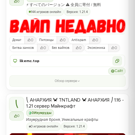
0
⚡ すべてのバージョン ⚠ 全員に寄付 / 無料
144 игроков онлайн
Версия: 1.21.4
0
0
0
Донат
Питомцы
Antispam
0
0
0
Битва замков
Без вайпов
Экономика
likemc.top
Сайт
Обзор сервера
⎝ АНАРХИЯ 🦀 TNTLAND 🦀 АНАРХИЯ ⎠ 1.16 -
⎝
1.21 сервер Майнкрафт
0
Изумруды
0
Изумрудная броня, Уникальные крафты
0 игроков онлайн
Версия: 1.21.4