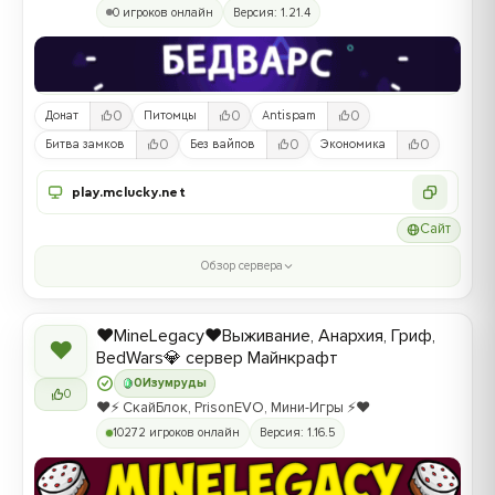
0 игроков онлайн
Версия: 1.21.4
0
0
0
Донат
Питомцы
Antispam
0
0
0
Битва замков
Без вайпов
Экономика
play.mclucky.net
Сайт
Обзор сервера
❤️MineLegacy❤️Выживание, Анархия, Гриф,
❤
BedWars💎 сервер Майнкрафт
0
Изумруды
0
❤️⚡️ СкайБлок, PrisonEVO, Мини-Игры ⚡️❤️
10272 игроков онлайн
Версия: 1.16.5