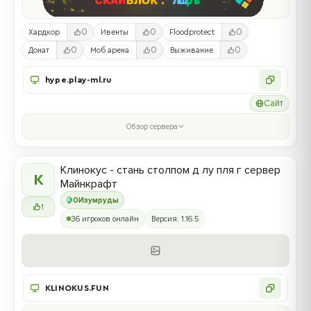
0
0
0
Хардкор
Ивенты
Floodprotect
0
0
0
Донат
Моб арена
Выживание
hype.play-ml.ru
Сайт
Обзор сервера
Клинокус - стань столпом д лу пля г сервер
К
Майнкрафт
0
Изумруды
1
36 игроков онлайн
Версия: 1.16.5
KLINOKUS.FUN