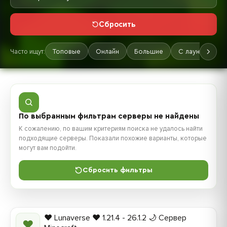
Сбросить
Часто ищут:
Топовые
Онлайн
Большие
С лаунчером
По выбранным фильтрам серверы не найдены
К сожалению, по вашим критериям поиска не удалось найти
подходящие серверы. Показали похожие варианты, которые
могут вам подойти.
Сбросить фильтры
❤️ Lunaverse ❤️ 1.21.4 - 26.1.2 🌙 Сервер
❤