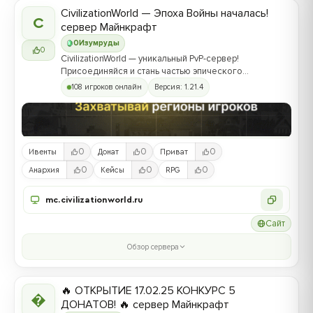
CivilizationWorld — Эпоха Войны началась!
C
сервер Майнкрафт
0
Изумруды
0
CivilizationWorld — уникальный PvP-сервер!
Присоединяйся и стань частью эпического
противостояния между Альвами и Йотунами!
108 игроков онлайн
Версия: 1.21.4
0
0
0
Ивенты
Донат
Приват
0
0
0
Анархия
Кейсы
RPG
mc.civilizationworld.ru
Сайт
Обзор сервера
🔥 ОТКРЫТИЕ 17.02.25 КОНКУРС 5

ДОНАТОВ! 🔥 сервер Майнкрафт