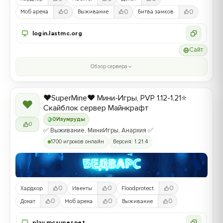
0
0
0
Моб арена
Выживание
Битва замков
login.lastmc.org
Сайт
Обзор сервера
❤️SuperMine❤️ Мини-Игры, PVP 1.12-1.21⭐
❤
Скайблок сервер Майнкрафт
0
Изумруды
0
✅ Выживание, МиниИгры, Анархия ✅
1700 игроков онлайн
Версия: 1.21.4
0
0
0
Хардкор
Ивенты
Floodprotect
0
0
0
Донат
Моб арена
Выживание
play.mcsuper.net