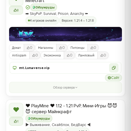
Minecraft
0
Изумруды
8
➡️ SkyPvP, Survival, Prison, Anarchy ⬅️
4 игроков онлайн
Версия: 1.21.4 – 1.21.8
0
0
0
Донат
Магазины
Питомцы
0
0
0
Antispam
Экономика
Ламповый
mt.Lunaverse.vip
Сайт
Обзор сервера
❤️ PlayMine ❤️ 1.12 - 1.21 PvP, Мини-Игры 😈😈
❤
😈 сервер Майнкрафт
0
Изумруды
1
▶️ Выживание, Скайблок, БедВарс ◀️