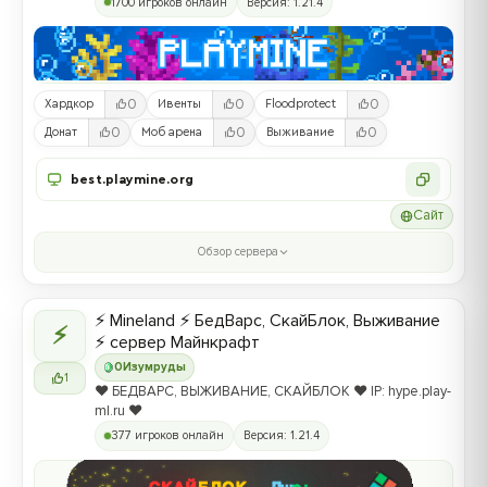
1700 игроков онлайн
Версия: 1.21.4
0
0
0
Хардкор
Ивенты
Floodprotect
0
0
0
Донат
Моб арена
Выживание
best.playmine.org
Сайт
Обзор сервера
⚡ Mineland ⚡ БедВарс, СкайБлок, Выживание
⚡
⚡ сервер Майнкрафт
0
Изумруды
1
❤️ БЕДВАРС, ВЫЖИВАНИЕ, СКАЙБЛОК ❤️ IP: hype.play-
ml.ru ❤️
377 игроков онлайн
Версия: 1.21.4