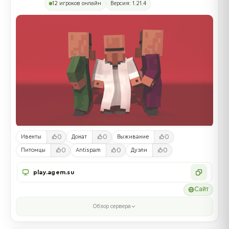
12 игроков онлайн
Версия: 1.21.4
0
0
0
Ивенты
Донат
Выживание
0
0
0
Питомцы
Antispam
Дуэли
play.agem.su
Сайт
Обзор сервера