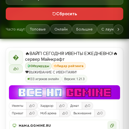
Сбросить
Часто ищут:
Топовые
Онлайн
Большие
С лаунчером
🔥ВАЙП СЕГОДНЯ! ИВЕНТЫ ЕЖЕДНЕВНО!🔥

сервер Майнкрафт
0
Изумруды
Лидер рейтинга
0
❤️ВЫЖИВАНИЕ С ИВЕНТАМИ!
133 игроков онлайн
Версия: 1.21.3
0
0
0
Ивенты
Хардкор
Донат
0
0
0
Приват
Моб арена
Выживание
MAMA.GGMINE.RU