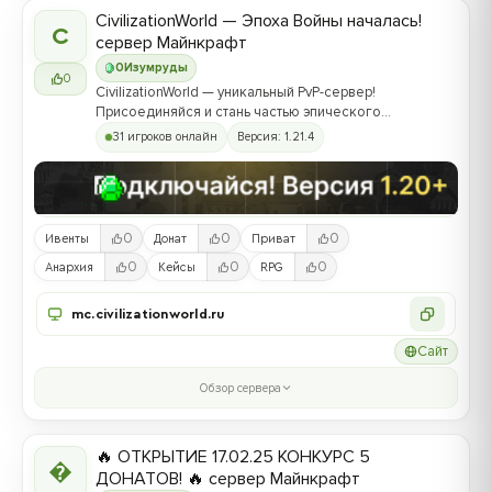
CivilizationWorld — Эпоха Войны началась!
C
сервер Майнкрафт
0
Изумруды
0
CivilizationWorld — уникальный PvP-сервер!
Присоединяйся и стань частью эпического
противостояния между Альвами и Йотунами!
31 игроков онлайн
Версия: 1.21.4
0
0
0
Ивенты
Донат
Приват
0
0
0
Анархия
Кейсы
RPG
mc.civilizationworld.ru
Сайт
Обзор сервера
🔥 ОТКРЫТИЕ 17.02.25 КОНКУРС 5

ДОНАТОВ! 🔥 сервер Майнкрафт