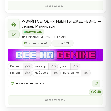
Обзор сервера
🔥ВАЙП СЕГОДНЯ! ИВЕНТЫ ЕЖЕДНЕВНО!🔥

сервер Майнкрафт
0
Изумруды
0
❤️ВЫЖИВАНИЕ С ИВЕНТАМИ!
98 игроков онлайн
Версия: 1.21.3
0
0
0
Ивенты
Хардкор
Донат
0
0
0
Приват
Моб арена
Выживание
MAMA.GGMINE.RU
Сайт
Обзор сервера