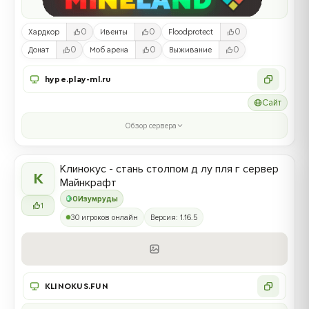
0
0
0
Хардкор
Ивенты
Floodprotect
0
0
0
Донат
Моб арена
Выживание
hype.play-ml.ru
Сайт
Обзор сервера
Клинокус - стань столпом д лу пля г сервер
К
Майнкрафт
0
Изумруды
1
30 игроков онлайн
Версия: 1.16.5
KLINOKUS.FUN