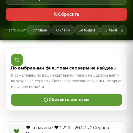
Сбросить
Часто ищут:
Топовые
Онлайн
Большие
С лаунчером
По выбранным фильтрам серверы не найдены
К сожалению, по вашим критериям поиска не удалось найти
подходящие серверы. Показали похожие варианты, которые
могут вам подойти.
Сбросить фильтры
❤️ Lunaverse ❤️ 1.21.4 - 26.1.2 🌙 Сервер
❤