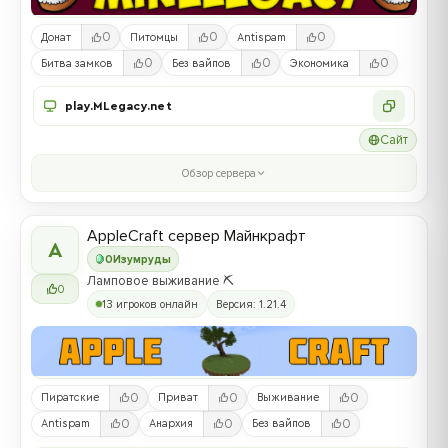
0
0
0
Донат
Питомцы
Antispam
0
0
0
Битва замков
Без вайпов
Экономика
play.MLegacy.net
Сайт
Обзор сервера
AppleCraft сервер Майнкрафт
A
0
Изумруды
Ламповое выживание ⛏️
0
13 игроков онлайн
Версия: 1.21.4
0
0
0
Пиратские
Приват
Выживание
0
0
0
Antispam
Анархия
Без вайпов