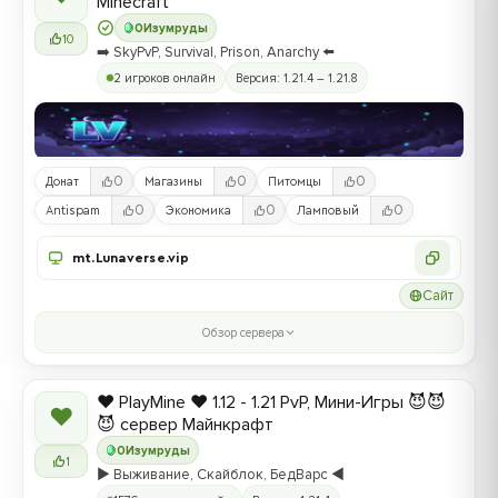
Minecraft
0
Изумруды
10
➡️ SkyPvP, Survival, Prison, Anarchy ⬅️
2 игроков онлайн
Версия: 1.21.4 – 1.21.8
0
0
0
Донат
Магазины
Питомцы
0
0
0
Antispam
Экономика
Ламповый
mt.Lunaverse.vip
Сайт
Обзор сервера
❤️ PlayMine ❤️ 1.12 - 1.21 PvP, Мини-Игры 😈😈
❤
😈 сервер Майнкрафт
0
Изумруды
1
▶️ Выживание, Скайблок, БедВарс ◀️