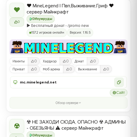
❤️ MineLegend | Пвп,Выживание,Гриф ❤️
❤
сервер Майнкрафт
0
Изумруды
0
▶️ Бесплатный донат - /promo new
1572 игроков онлайн
Версия: 1.16.5
0
0
0
Ивенты
Хардкор
Донат
0
0
0
Приват
Моб арена
Выживание
mc.minelegend.net
Сайт
Обзор сервера
☢ НЕ ЗАХОДИ СЮДА, ОПАСНО ☢ АДМИНЫ
☢
- ОБЕЗЬЯНЫ ⚠ сервер Майнкрафт
0
Изумруды