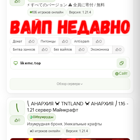
0
⚡ すべてのバージョン ⚠ 全員に寄付 / 無料
106 игроков онлайн
Версия: 1.21.4
0
0
0
Донат
Питомцы
Antispam
0
0
0
Битва замков
Без вайпов
Экономика
likemc.top
Сайт
Обзор сервера
⎝ АНАРХИЯ 🦀 TNTLAND 🦀 АНАРХИЯ ⎠ 1.16 -
⎝
1.21 сервер Майнкрафт
0
Изумруды
0
Изумрудная броня, Уникальные крафты
0 игроков онлайн
Версия: 1.21.4