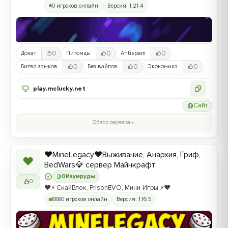
0 игроков онлайн
Версия: 1.21.4
0
0
0
Донат
Питомцы
Antispam
0
0
0
Битва замков
Без вайпов
Экономика
play.mclucky.net
Сайт
Обзор сервера
❤️MineLegacy❤️Выживание, Анархия, Гриф,
❤
BedWars💎 сервер Майнкрафт
0
Изумруды
0
❤️⚡️ СкайБлок, PrisonEVO, Мини-Игры ⚡️❤️
8880 игроков онлайн
Версия: 1.16.5