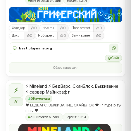
1576 игроков онлайн
Версия: 1.21.4
0
0
0
Хардкор
Ивенты
Floodprotect
0
0
0
Донат
Моб арена
Выживание
best.playmine.org
Сайт
Обзор сервера
⚡ Mineland ⚡ БедВарс, СкайБлок, Выживание
⚡
⚡ сервер Майнкрафт
0
Изумруды
1
❤️ БЕДВАРС, ВЫЖИВАНИЕ, СКАЙБЛОК ❤️ IP: hype.play-
ml.ru ❤️
288 игроков онлайн
Версия: 1.21.4