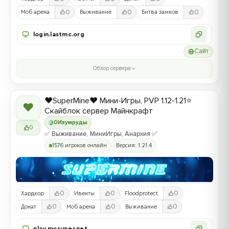
0
0
0
Моб арена
Выживание
Битва замков
login.lastmc.org
Сайт
Обзор сервера
❤️SuperMine❤️ Мини-Игры, PVP 1.12-1.21⭐
❤
Скайблок сервер Майнкрафт
0
Изумруды
0
✅ Выживание, МиниИгры, Анархия ✅
1576 игроков онлайн
Версия: 1.21.4
0
0
0
Хардкор
Ивенты
Floodprotect
0
0
0
Донат
Моб арена
Выживание
play.mcsuper.net