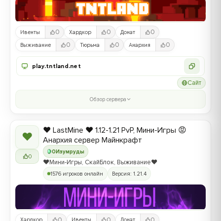
0
0
0
Ивенты
Хардкор
Донат
0
0
0
Выживание
Тюрьма
Анархия
play.tntland.net
Сайт
Обзор сервера
❤️ LastMine ❤️ 1.12-1.21 PvP, Мини-Игры 😡
❤
Анархия сервер Майнкрафт
0
Изумруды
0
❤️Мини-Игры, СкайБлок, Выживание❤️
1576 игроков онлайн
Версия: 1.21.4
0
0
0
Хардкор
Ивенты
Донат