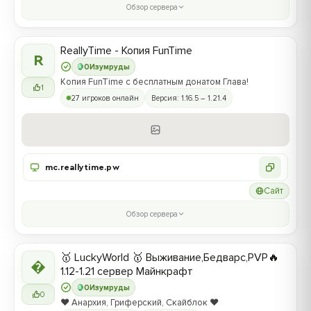
Обзор сервера
ReallyTime - Копия FunTime
R
0
Изумруды
Копия FunTime с бесплатным донатом Глава!
1
27 игроков онлайн
Версия: 1.16.5 – 1.21.4
mc.reallytime.pw
Сайт
Обзор сервера
🥇 LuckyWorld 🥇 Выживание,Бедварс,PVP🔥

1.12-1.21 сервер Майнкрафт
0
Изумруды
0
❤️ Анархия, Гриферский, Скайблок ❤️