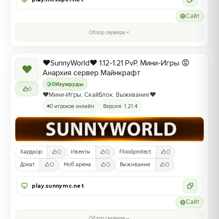
Сайт
Обзор сервера
❤️SunnyWorld❤️ 1.12-1.21 PvP, Мини-Игры 😡
❤
Анархия сервер Майнкрафт
0
Изумруды
0
❤️Мини-Игры, СкайБлок, Выживание❤️
0 игроков онлайн
Версия: 1.21.4
0
0
0
Хардкор
Ивенты
Floodprotect
0
0
0
Донат
Моб арена
Выживание
play.sunnymc.net
Сайт
Обзор сервера