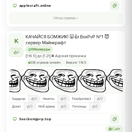
applecraft.online
Обзор сервера
КАЧАЙСЯ БОМЖИК! 🐷👍 BoxPvP №1 😈
К
сервер Майнкрафт
0
Изумруды
0
[1.16.5] до [1.21] ❌ Адская прокачка
538 игроков онлайн
Версия: 1.16.5
0
0
0
Хардкор
Ивенты
Floodprotect
0
0
0
Донат
Моб арена
Питомцы
Sosi.bomjpvp.top
Сайт