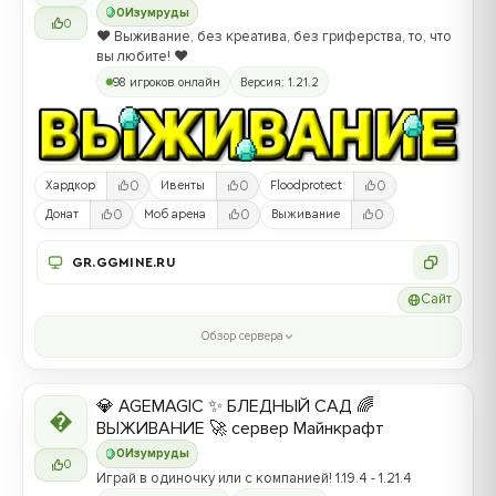
0
Изумруды
0
❤️ Выживание, без креатива, без гриферства, то, что
вы любите! ❤️
98 игроков онлайн
Версия: 1.21.2
0
0
0
Хардкор
Ивенты
Floodprotect
0
0
0
Донат
Моб арена
Выживание
GR.GGMINE.RU
Сайт
Обзор сервера
💎 AGEMAGIC ✨ БЛЕДНЫЙ САД 🌈

ВЫЖИВАНИЕ 🚀 сервер Майнкрафт
0
Изумруды
0
Играй в одиночку или с компанией! 1.19.4 - 1.21.4