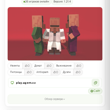
26 игроков онлайн
Версия: 1.21.4
0
0
0
Ивенты
Донат
Выживание
0
0
0
Питомцы
Antispam
Дуэли
play.agem.su
Сайт
Обзор сервера