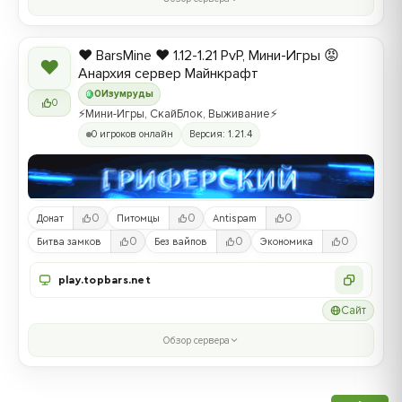
❤️ BarsMine ❤️ 1.12-1.21 PvP, Мини-Игры 😡
❤
Анархия сервер Майнкрафт
0
Изумруды
0
⚡Мини-Игры, СкайБлок, Выживание⚡
0 игроков онлайн
Версия: 1.21.4
0
0
0
Донат
Питомцы
Antispam
0
0
0
Битва замков
Без вайпов
Экономика
play.topbars.net
Сайт
Обзор сервера