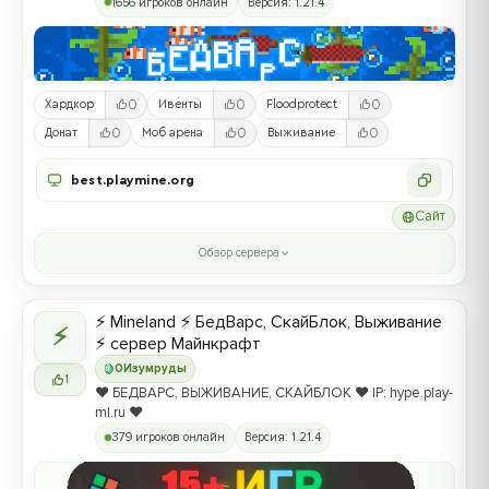
1656 игроков онлайн
Версия: 1.21.4
0
0
0
Хардкор
Ивенты
Floodprotect
0
0
0
Донат
Моб арена
Выживание
best.playmine.org
Сайт
Обзор сервера
⚡ Mineland ⚡ БедВарс, СкайБлок, Выживание
⚡
⚡ сервер Майнкрафт
0
Изумруды
1
❤️ БЕДВАРС, ВЫЖИВАНИЕ, СКАЙБЛОК ❤️ IP: hype.play-
ml.ru ❤️
379 игроков онлайн
Версия: 1.21.4