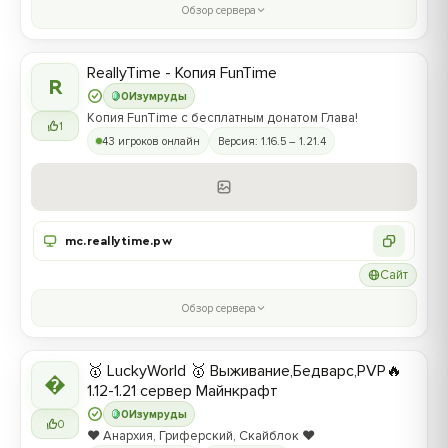
Обзор сервера
ReallyTime - Копия FunTime
R
0
Изумруды
Копия FunTime с бесплатным донатом Глава!
1
43 игроков онлайн
Версия: 1.16.5 – 1.21.4
mc.reallytime.pw
Сайт
Обзор сервера
🥇 LuckyWorld 🥇 Выживание,Бедварс,PVP🔥

1.12-1.21 сервер Майнкрафт
0
Изумруды
0
❤️ Анархия, Гриферский, Скайблок ❤️