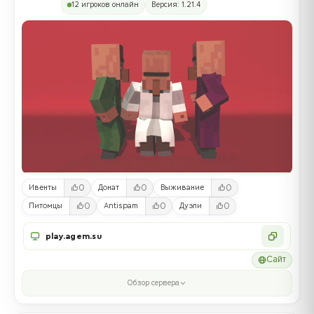
12 игроков онлайн
Версия: 1.21.4
0
0
0
Ивенты
Донат
Выживание
0
0
0
Питомцы
Antispam
Дуэли
play.agem.su
Сайт
Обзор сервера