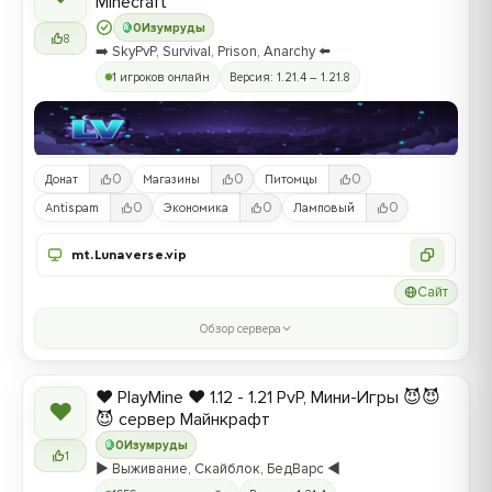
Minecraft
0
Изумруды
8
➡️ SkyPvP, Survival, Prison, Anarchy ⬅️
1 игроков онлайн
Версия: 1.21.4 – 1.21.8
0
0
0
Донат
Магазины
Питомцы
0
0
0
Antispam
Экономика
Ламповый
mt.Lunaverse.vip
Сайт
Обзор сервера
❤️ PlayMine ❤️ 1.12 - 1.21 PvP, Мини-Игры 😈😈
❤
😈 сервер Майнкрафт
0
Изумруды
1
▶️ Выживание, Скайблок, БедВарс ◀️