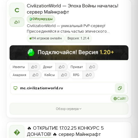
CivilizationWorld — Эпоха Войны началась!
C
сервер Майнкрафт
0
Изумруды
0
CivilizationWorld — уникальный PvP-сервер!
Присоединяйся и стань частью эпического
противостояния между Альвами и Йотунами!
114 игроков онлайн
Версия: 1.21.4
0
0
0
Ивенты
Донат
Приват
0
0
0
Анархия
Кейсы
RPG
mc.civilizationworld.ru
Сайт
Обзор сервера
🔥 ОТКРЫТИЕ 17.02.25 КОНКУРС 5

ДОНАТОВ! 🔥 сервер Майнкрафт