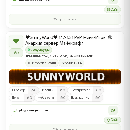
Сайт
Обзор сервера
❤️SunnyWorld❤️ 1.12-1.21 PvP, Мини-Игры 😡
❤
Анархия сервер Майнкрафт
0
Изумруды
0
❤️Мини-Игры, СкайБлок, Выживание❤️
0 игроков онлайн
Версия: 1.21.4
0
0
0
Хардкор
Ивенты
Floodprotect
0
0
0
Донат
Моб арена
Выживание
play.sunnymc.net
Сайт
Обзор сервера