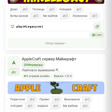
0
0
0
Донат
Питомцы
Antispam
0
0
0
Битва замков
Без вайпов
Экономика
play.MLegacy.net
Сайт
Обзор сервера
AppleCraft сервер Майнкрафт
A
0
Изумруды
Ламповое выживание ⛏️
0
13 игроков онлайн
Версия: 1.21.4
0
0
0
Пиратские
Приват
Выживание
0
0
0
Antispam
Анархия
Без вайпов