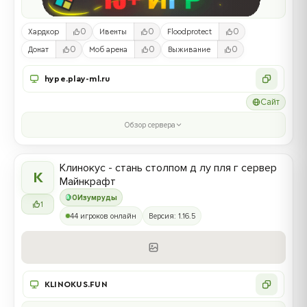
0
0
0
Хардкор
Ивенты
Floodprotect
0
0
0
Донат
Моб арена
Выживание
hype.play-ml.ru
Сайт
Обзор сервера
Клинокус - стань столпом д лу пля г сервер
К
Майнкрафт
0
Изумруды
1
44 игроков онлайн
Версия: 1.16.5
KLINOKUS.FUN