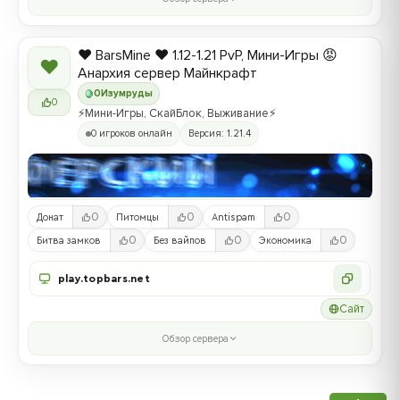
❤️ BarsMine ❤️ 1.12-1.21 PvP, Мини-Игры 😡
❤
Анархия сервер Майнкрафт
0
Изумруды
0
⚡Мини-Игры, СкайБлок, Выживание⚡
0 игроков онлайн
Версия: 1.21.4
0
0
0
Донат
Питомцы
Antispam
0
0
0
Битва замков
Без вайпов
Экономика
play.topbars.net
Сайт
Обзор сервера