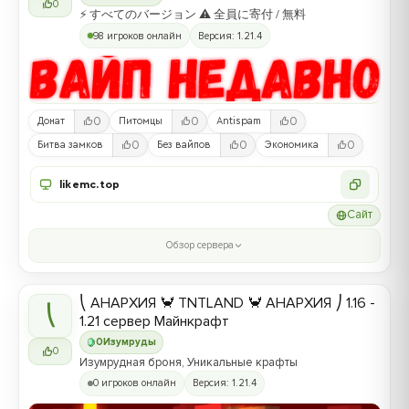
0
⚡ すべてのバージョン ⚠ 全員に寄付 / 無料
98 игроков онлайн
Версия: 1.21.4
0
0
0
Донат
Питомцы
Antispam
0
0
0
Битва замков
Без вайпов
Экономика
likemc.top
Сайт
Обзор сервера
⎝ АНАРХИЯ 🦀 TNTLAND 🦀 АНАРХИЯ ⎠ 1.16 -
⎝
1.21 сервер Майнкрафт
0
Изумруды
0
Изумрудная броня, Уникальные крафты
0 игроков онлайн
Версия: 1.21.4