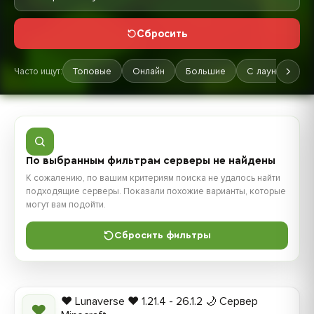
Сбросить
Часто ищут:
Топовые
Онлайн
Большие
С лаунчером
По выбранным фильтрам серверы не найдены
К сожалению, по вашим критериям поиска не удалось найти
подходящие серверы. Показали похожие варианты, которые
могут вам подойти.
Сбросить фильтры
❤️ Lunaverse ❤️ 1.21.4 - 26.1.2 🌙 Сервер
❤