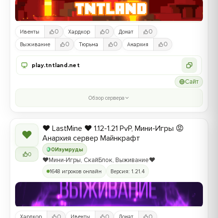
0
0
0
Ивенты
Хардкор
Донат
0
0
0
Выживание
Тюрьма
Анархия
play.tntland.net
Сайт
Обзор сервера
❤️ LastMine ❤️ 1.12-1.21 PvP, Мини-Игры 😡
❤
Анархия сервер Майнкрафт
0
Изумруды
0
❤️Мини-Игры, СкайБлок, Выживание❤️
1648 игроков онлайн
Версия: 1.21.4
0
0
0
Хардкор
Ивенты
Донат