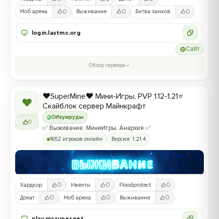
0
0
0
Моб арена
Выживание
Битва замков
login.lastmc.org
Сайт
Обзор сервера
❤️SuperMine❤️ Мини-Игры, PVP 1.12-1.21⭐
❤
Скайблок сервер Майнкрафт
0
Изумруды
0
✅ Выживание, МиниИгры, Анархия ✅
1652 игроков онлайн
Версия: 1.21.4
0
0
0
Хардкор
Ивенты
Floodprotect
0
0
0
Донат
Моб арена
Выживание
play.mcsuper.net