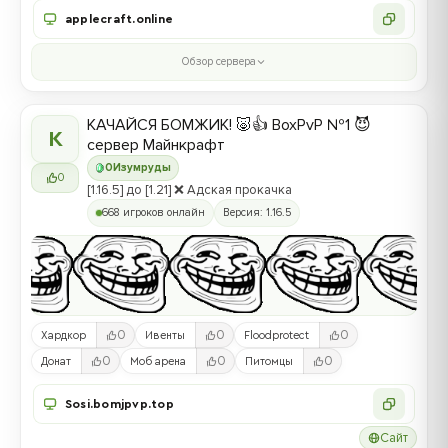
applecraft.online
Обзор сервера
КАЧАЙСЯ БОМЖИК! 🐷👍 BoxPvP №1 😈
К
сервер Майнкрафт
0
Изумруды
0
[1.16.5] до [1.21] ❌ Адская прокачка
668 игроков онлайн
Версия: 1.16.5
0
0
0
Хардкор
Ивенты
Floodprotect
0
0
0
Донат
Моб арена
Питомцы
Sosi.bomjpvp.top
Сайт