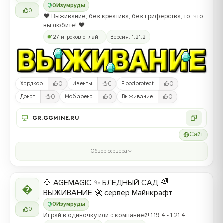
0
Изумруды
0
❤️ Выживание, без креатива, без гриферства, то, что
вы любите! ❤️
127 игроков онлайн
Версия: 1.21.2
0
0
0
Хардкор
Ивенты
Floodprotect
0
0
0
Донат
Моб арена
Выживание
GR.GGMINE.RU
Сайт
Обзор сервера
💎 AGEMAGIC ✨ БЛЕДНЫЙ САД 🌈

ВЫЖИВАНИЕ 🚀 сервер Майнкрафт
0
Изумруды
0
Играй в одиночку или с компанией! 1.19.4 - 1.21.4