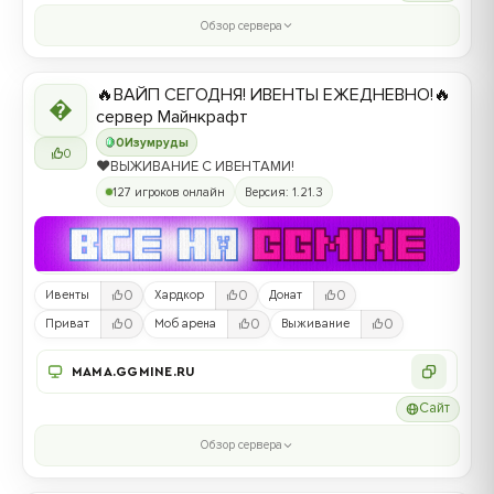
Обзор сервера
🔥ВАЙП СЕГОДНЯ! ИВЕНТЫ ЕЖЕДНЕВНО!🔥

сервер Майнкрафт
0
Изумруды
0
❤️ВЫЖИВАНИЕ С ИВЕНТАМИ!
127 игроков онлайн
Версия: 1.21.3
0
0
0
Ивенты
Хардкор
Донат
0
0
0
Приват
Моб арена
Выживание
MAMA.GGMINE.RU
Сайт
Обзор сервера