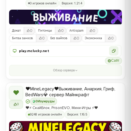
0 игроков онлайн
Версия: 1.21.4
0
0
0
Донат
Питомцы
Antispam
0
0
0
Битва замков
Без вайпов
Экономика
play.mclucky.net
Сайт
Обзор сервера
❤️MineLegacy❤️Выживание, Анархия, Гриф,
❤
BedWars💎 сервер Майнкрафт
0
Изумруды
0
❤️⚡️ СкайБлок, PrisonEVO, Мини-Игры ⚡️❤️
9248 игроков онлайн
Версия: 1.16.5